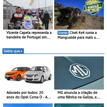
dados de alta precisão para
competição, um calendário
o equilíbrio, a eficiência e a
apelativo e uma equipa
afinação do veículo
júnior competitiva
Vicente Capela representa a
Ciset 4x4 ruma a
Evento
bandeira de Portugal em
Mangualde para mais um
novo desafio pelo
fim de semana de
Espanhol de Kart - Piloto
espetáculo, resistência e
de Beja chega para a 2ª
desafios na montanha
Sabia que
ronda do Campeonato
Espanhol de Kart, em
Teruel
Adorado por todos: 20
MG anuncia a criação de
anos do Opel Corsa D - A
uma fábrica na Galiza, a
quarta geração do Corsa
primeira na Europa
celebra a estreia mundial
Continental - O início da