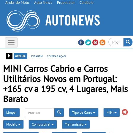
Andar de Moto
Auto News
Propedalar
Cardápio
Toggle
navigation
grelha
listagem
comparação
MINI Carros Cabrio e Carros
Utilitários Novos em Portugal:
+165 cv a 195 cv, 4 Lugares, Mais
Barato
Limpar
Tipo de Carro
MINI
Modelo
Combustível
Transmissão