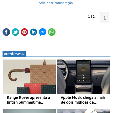
Adicionar comparação
1 | 1
1
AutoNews
Range Rover apresenta a
Apple Music chega a mais
British Summertime
de dois milhões de
Collection - Uma expressão
automóveis Volvo
requintada do luxo