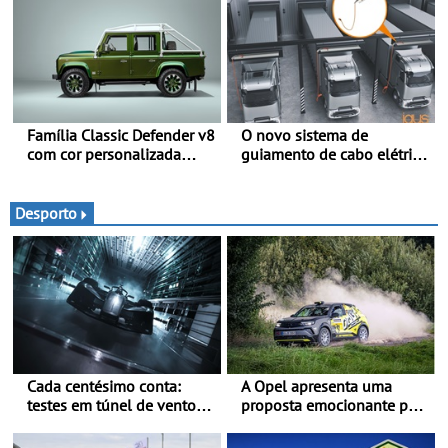
moderno inspirada nos
rituais e momentos
culturais da época de verão
britânica
Família Classic Defender v8
O novo sistema de
com cor personalizada
guiamento de cabo elétrico
apresenta nova versão
da igus melhora o
Double Cab
carregamento de camiões e
carros elétricos - O e-tract
Desporto
DC horizontal traz mais
conforto para os
motoristas, menos
acidentes nas manobras e
máxima proteção contra
furtos
Cada centésimo conta:
A Opel apresenta uma
testes em túnel de vento
proposta emocionante para
para o OPEL GSE 27FE - O
os ralis internacionais -
túnel de vento fornece
Novo automóvel de