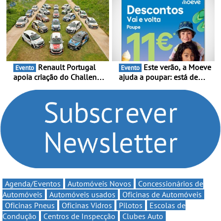
da mítica prova de ciclismo
estreia - O Campeonato
e leva a sua gama SUV
Portugal Karting 2026
multi-energia às estradas
decorre entre 1 de Março e
de Portugal
6 de Setembro
Renault Portugal
Este verão, a Moeve
Evento
Evento
apoia criação do Challenge
ajuda a poupar: está de
Clio Rally5 - O
volta a campanha “Vai e
compromisso com o
Volta” com descontos de
automobilismo nacional
até 11€
continua em 2026
Agenda/Eventos
Automóveis Novos
Concessionários de
Automóveis
Automóveis usados
Oficinas de Automóveis
Oficinas Pneus
Oficinas Vidros
Pilotos
Escolas de
Condução
Centros de Inspecção
Clubes Auto