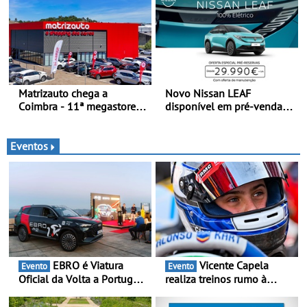
no Salão Internacional do
produção está previsto
Automóvel Britânico, em
para 2028, com uma
Londres
capacidade anual de até
120.000 veículos
Matrizauto chega a
Novo Nissan LEAF
Coimbra - 11ª megastore
disponível em pré-venda a
reforça presença da marca
partir de 29.990 euros +
na Região Centro
IVA - Como parte da
campanha exclusiva de
Eventos
lançamento, os primeiros
clientes beneficiam da
oferta de 3 anos de
manutenção incluída
EBRO é Viatura
Vicente Capela
Evento
Evento
Oficial da Volta a Portugal
realiza treinos rumo à
2026 - Marca reforça
temporada do Campeonato
presença nacional ao lado
Portugal Karting e mira boa