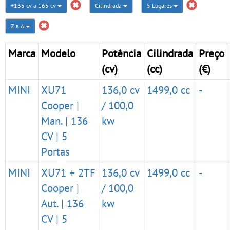
+135 cv a 165 cv
Cilindrada
5 Lugares
Z a A
Marca
Modelo
Potência
Cilindrada
Preço
(cv)
(cc)
(€)
MINI
XU71
136,0 cv
1499,0 cc
-
Cooper |
/ 100,0
Man. | 136
kw
CV | 5
Portas
MINI
XU71 + 2TF
136,0 cv
1499,0 cc
-
Cooper |
/ 100,0
Aut. | 136
kw
CV | 5