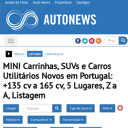
Andar de Moto
Auto News
Propedalar
Cardápio
Toggle
navigation
grelha
listagem
comparação
MINI Carrinhas, SUVs e Carros
Utilitários Novos em Portugal:
+135 cv a 165 cv, 5 Lugares, Z a
A, Listagem
Limpar
Tipo de Carro
MINI
Modelo
Combustível
Transmissão