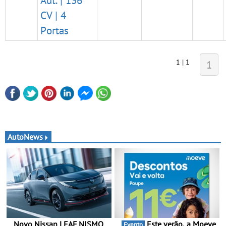
Aut. | 136
CV | 4
Portas
1 | 1
1
AutoNews
Novo Nissan LEAF NISMO
Este verão, a Moeve
Evento