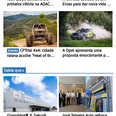
primeira vitória na ADAC
Elvas para dar nova vida às
Opel GSE Rally Cup - Claire
velhas glórias do todo-o-
Schönborn é a segunda
terreno - Primeira prova do
mulher a subir ao pódio na
novo troféu juntou 14
Rally Cup
pilotos no Alto Alentejo,
com viaturas T0, T8 e TA
em competição
CPTrial 4x4: cidade
A Opel apresenta uma
Evento
proposta emocionante para
raiana acolhe "Heat of the
os ralis internacionais -
Mountain" - Três dezenas
Novo automóvel de
de equipas em Bragança
competição, um calendário
Sabia que
apelativo e uma equipa
júnior competitiva
Glassdrive® & Sekurit
José Teixeira Auto reforça