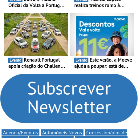
Oficial da Volta a Portugal
realiza treinos rumo à
2026 - Marca reforça
temporada do Campeonato
presença nacional ao lado
Portugal Karting e mira boa
da mítica prova de ciclismo
estreia - O Campeonato
e leva a sua gama SUV
Portugal Karting 2026
multi-energia às estradas
decorre entre 1 de Março e
de Portugal
6 de Setembro
Renault Portugal
Este verão, a Moeve
Evento
Evento
apoia criação do Challenge
ajuda a poupar: está de
Clio Rally5 - O
volta a campanha “Vai e
compromisso com o
Volta” com descontos de
automobilismo nacional
até 11€
continua em 2026
Agenda/Eventos
Automóveis Novos
Concessionários de