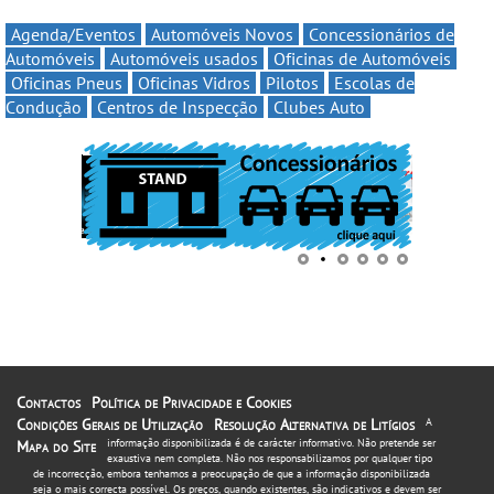
Agenda/Eventos
Automóveis Novos
Concessionários de
Automóveis
Automóveis usados
Oficinas de Automóveis
Oficinas Pneus
Oficinas Vidros
Pilotos
Escolas de
Condução
Centros de Inspecção
Clubes Auto
Contactos
Política de Privacidade e Cookies
Condições Gerais de Utilização
Resolução Alternativa de Litígios
A
informação disponibilizada é de carácter informativo. Não pretende ser
Mapa do Site
exaustiva nem completa. Não nos responsabilizamos por qualquer tipo
de incorrecção, embora tenhamos a preocupação de que a informação disponibilizada
seja o mais correcta possível. Os preços, quando existentes, são indicativos e devem ser