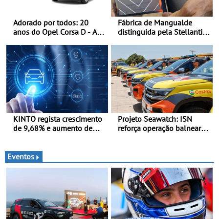
Adorado por todos: 20
Fábrica de Mangualde
anos do Opel Corsa D - A
distinguida pela Stellantis
quarta geração do Corsa
pela sua política de bem-
celebra a estreia mundial
estar - Distinção reconhece
no Salão Internacional do
dois projetos locais com
Automóvel Britânico, em
impacto direto no bem-
Londres
estar dos colaboradores
KINTO regista crescimento
Projeto Seawatch: ISN
de 9,68% e aumento de
reforça operação balnear
43% na frota elétrica e
de 2026 - Com apoio de
plug-in
viaturas Volkswagen
veículos comerciais
Eventos