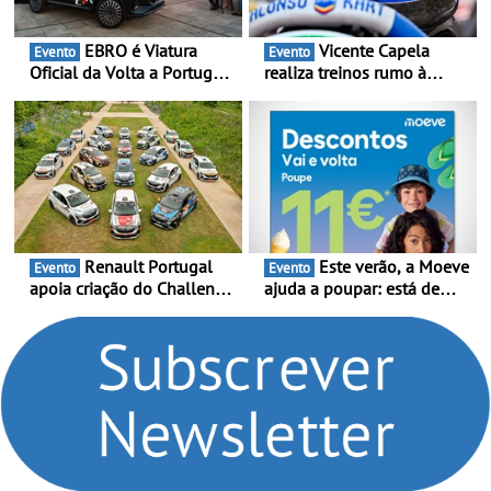
EBRO é Viatura
Vicente Capela
Evento
Evento
Oficial da Volta a Portugal
realiza treinos rumo à
2026 - Marca reforça
temporada do Campeonato
presença nacional ao lado
Portugal Karting e mira boa
da mítica prova de ciclismo
estreia - O Campeonato
e leva a sua gama SUV
Portugal Karting 2026
multi-energia às estradas
decorre entre 1 de Março e
de Portugal
6 de Setembro
Renault Portugal
Este verão, a Moeve
Evento
Evento
apoia criação do Challenge
ajuda a poupar: está de
Clio Rally5 - O
volta a campanha “Vai e
compromisso com o
Volta” com descontos de
automobilismo nacional
até 11€
continua em 2026