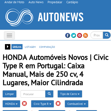
Andar de Moto
Auto News
Propedalar
Cardápio
Toggle
navigation
grelha
listagem
comparação
HONDA Automóveis Novos | Civic
Type R em Portugal: Caixa
Manual, Mais de 250 cv, 4
Lugares, Maior Cilindrada
Limpar
Tipo de Carro
HONDA
Civic Type R
Combustível