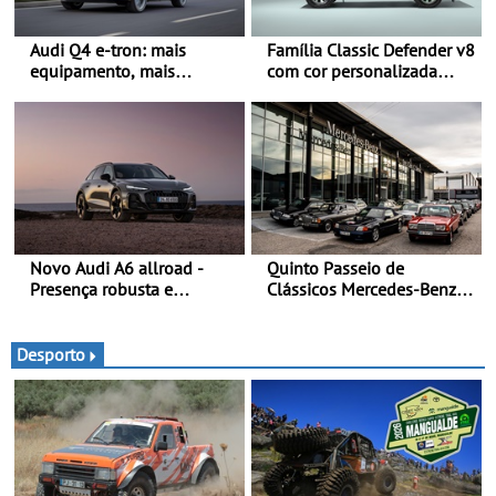
Audi Q4 e-tron: mais
Família Classic Defender v8
equipamento, mais
com cor personalizada
tecnologia e uma oferta
apresenta nova versão
ainda mais competitiva -
Double Cab
Até 740 quilómetros de
autonomia e carregamento
mais rápido
Novo Audi A6 allroad -
Quinto Passeio de
Presença robusta e
Clássicos Mercedes-Benz
poderosa numa carroçaria
Soc. Com. C. Santos com
larga e distintiva
inscrições abertas
combinada com elementos
Desporto
de design específicos da
versão allroad