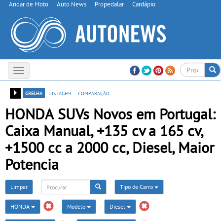
Andar de Moto
Auto News
Propedalar
Cardápio
Toggle
navigation
grelha
listagem
comparação
HONDA SUVs Novos em Portugal:
Caixa Manual, +135 cv a 165 cv,
+1500 cc a 2000 cc, Diesel, Maior
Potencia
Limpar
Tipo de Carro
HONDA
Modelo
Diesel