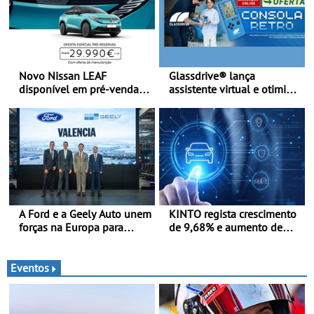
Novo Nissan LEAF
Glassdrive® lança
disponível em pré-venda a
assistente virtual e otimiza
partir de 29.990 euros +
marcações online em
IVA - Como parte da
Portugal - A Assistente
campanha exclusiva de
“Ana” está disponível 24
lançamento, os primeiros
horas por dia e reforça o
clientes beneficiam da
suporte contínuo ao cliente
oferta de 3 anos de
manutenção incluída
A Ford e a Geely Auto unem
KINTO regista crescimento
forças na Europa para
de 9,68% e aumento de
produzir veículos
43% na frota elétrica e
multienergia de última
plug-in
geração em Espanha
Eventos