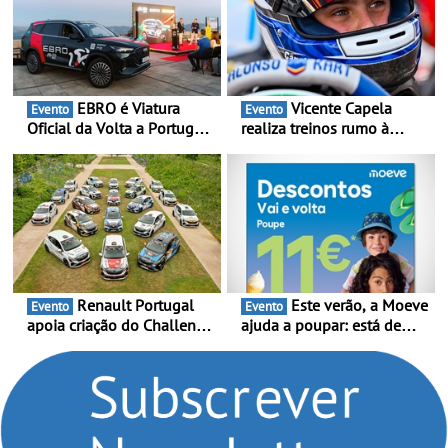
EBRO é Viatura
Vicente Capela
Evento
Evento
Oficial da Volta a Portugal
realiza treinos rumo à
2026 - Marca reforça
temporada do Campeonato
presença nacional ao lado
Portugal Karting e mira boa
da mítica prova de ciclismo
estreia - O Campeonato
e leva a sua gama SUV
Portugal Karting 2026
multi-energia às estradas
decorre entre 1 de Março e
de Portugal
6 de Setembro
Renault Portugal
Este verão, a Moeve
Evento
Evento
apoia criação do Challenge
ajuda a poupar: está de
Clio Rally5 - O
volta a campanha “Vai e
compromisso com o
Volta” com descontos de
automobilismo nacional
até 11€
continua em 2026