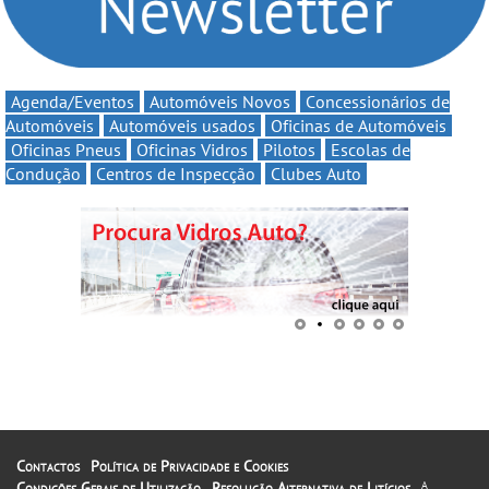
Agenda/Eventos
Automóveis Novos
Concessionários de
Automóveis
Automóveis usados
Oficinas de Automóveis
Oficinas Pneus
Oficinas Vidros
Pilotos
Escolas de
Condução
Centros de Inspecção
Clubes Auto
Contactos
Política de Privacidade e Cookies
Condições Gerais de Utilização
Resolução Alternativa de Litígios
A