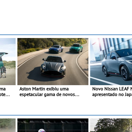
uma
Aston Martin exibiu uma
Novo Nissan LEAF
ote
espetacular gama de novos
apresentado no Ja
ite: o
modelos ‘S’ no Goodwood
interpretação mais 
Festival of Speed 2026
SUV 100% elétrico 
maior desempenho d
geração do modelo 
marca