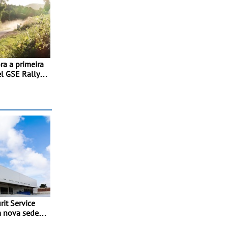
a a primeira
l GSE Rally
orn é a
ubir ao pódio
it Service
m nova sede
ia e