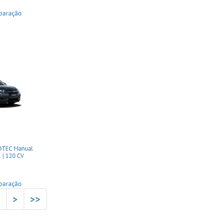
paração
DTEC Manual
 | 120 CV
paração
2
>
>>