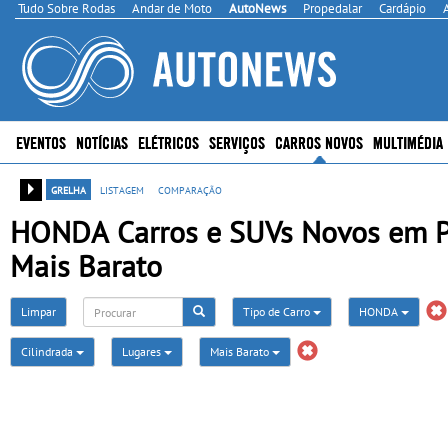
Tudo Sobre Rodas
Andar de Moto
AutoNews
Propedalar
Cardápio
EVENTOS
NOTÍCIAS
ELÉTRICOS
SERVIÇOS
CARROS NOVOS
MULTIMÉDIA
grelha
listagem
comparação
HONDA Carros e SUVs Novos em Por
Mais Barato
Limpar
Tipo de Carro
HONDA
Cilindrada
Lugares
Mais Barato