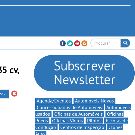
5 cv,
 cv
Agenda/Eventos
Automóveis Novos
Concessionários de Automóveis
Automóveis
usados
Oficinas de Automóveis
Oficinas
Pneus
Oficinas Vidros
Pilotos
Escolas de
Condução
Centros de Inspecção
Clubes
Auto