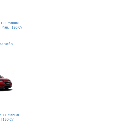
DTEC Manual
Man. | 120 CV
paração
VTEC Manual
| 130 CV