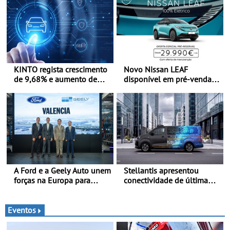
KINTO regista crescimento
Novo Nissan LEAF
de 9,68% e aumento de
disponível em pré-venda a
43% na frota elétrica e
partir de 29.990 euros +
plug-in
IVA - Como parte da
campanha exclusiva de
lançamento, os primeiros
clientes beneficiam da
oferta de 3 anos de
manutenção incluída
A Ford e a Geely Auto unem
Stellantis apresentou
forças na Europa para
conectividade de última
produzir veículos
geração e a plataforma L4-
multienergia de última
Ready™ na Move 2026,
geração em Espanha
em Londres
Eventos