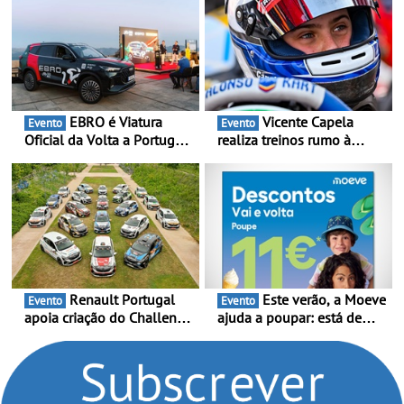
EBRO é Viatura
Vicente Capela
Evento
Evento
Oficial da Volta a Portugal
realiza treinos rumo à
2026 - Marca reforça
temporada do Campeonato
presença nacional ao lado
Portugal Karting e mira boa
da mítica prova de ciclismo
estreia - O Campeonato
e leva a sua gama SUV
Portugal Karting 2026
multi-energia às estradas
decorre entre 1 de Março e
de Portugal
6 de Setembro
Renault Portugal
Este verão, a Moeve
Evento
Evento
apoia criação do Challenge
ajuda a poupar: está de
Clio Rally5 - O
volta a campanha “Vai e
compromisso com o
Volta” com descontos de
automobilismo nacional
até 11€
continua em 2026