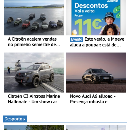
A Citroën acelera vendas
Este verão, a Moeve
Evento
no primeiro semestre de
ajuda a poupar: está de
2026 - Uma gama
volta a campanha “Vai e
renovada, uma dinâmica
Volta” com descontos de
confirmada
até 11€
Citroën C3 Aircross Marine
Novo Audi A6 allroad -
Nationale - Um show car
Presença robusta e
inédito que celebra 400
poderosa numa carroçaria
anos de compromisso e
larga e distintiva
inovação
combinada com elementos
Desporto
de design específicos da
versão allroad