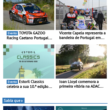
TOYOTA GAZOO
Vicente Capela representa a
Evento
bandeira de Portugal em
Racing Caetano Portugal
novo desafio pelo
leva ambição redobrada ao
Espanhol de Kart - Piloto
Rali da Madeira, com Pedro
de Beja chega para a 2ª
Almeida e Kris Meeke
ronda do Campeonato
Espanhol de Kart, em
Teruel
Estoril Classics
Ioan Lloyd comemora a
Evento
primeira vitória na ADAC
celebra a sua 10.ª edição
Opel GSE Rally Cup - Claire
de 18 a 20 de Setembro de
Schönborn é a segunda
2026
mulher a subir ao pódio na
Sabia que
Rally Cup