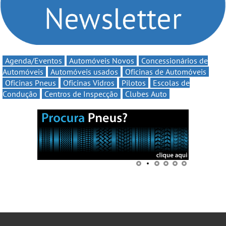
Agenda/Eventos
Automóveis Novos
Concessionários de
Automóveis
Automóveis usados
Oficinas de Automóveis
Oficinas Pneus
Oficinas Vidros
Pilotos
Escolas de
Condução
Centros de Inspecção
Clubes Auto