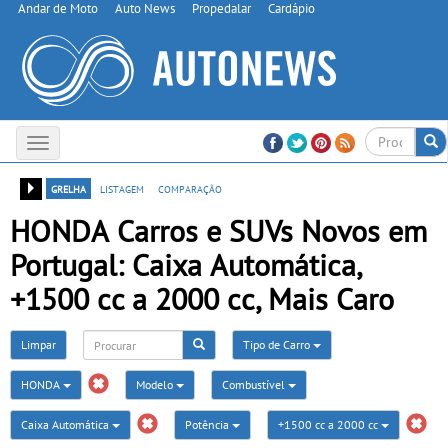
Andar de Moto
Auto News
Propedalar
Cardápio
Toggle
navigation
grelha
listagem
comparação
HONDA Carros e SUVs Novos em
Portugal: Caixa Automática,
+1500 cc a 2000 cc, Mais Caro
Limpar
Tipo de Carro
HONDA
Modelo
Combustível
Caixa Automática
Potência
+1500 cc a 2000 cc