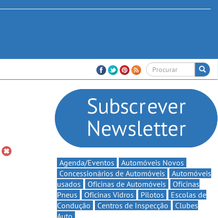
Agenda/Eventos
Automóveis Novos
Concessionários de Automóveis
Automóveis
usados
Oficinas de Automóveis
Oficinas
Pneus
Oficinas Vidros
Pilotos
Escolas de
Condução
Centros de Inspecção
Clubes
Auto