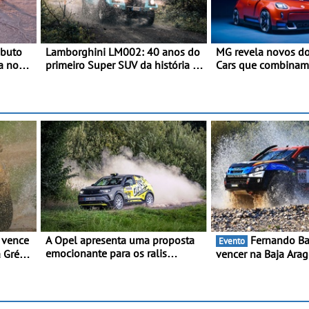
ibuto
Lamborghini LM002: 40 anos do
MG revela novos do
a no
primeiro Super SUV da história -
Cars que combinam
Em 1986, a Lamborghini
herança desportiva
desvendou o extraordinário
tecnologia avançad
todo-o-terreno com motor V12
Goodwood Festival
que abriu caminho para a família
2026
Urus
A Opel apresenta uma proposta
Fernando Barreiros quer
Evento
emocionante para os ralis
 Grécia
vencer na Baja Arag
internacionais - Novo automóvel
nte
está na luta pelo tí
de competição, um calendário
Bajas
do Mundo de Bajas
apelativo e uma equipa júnior
competitiva