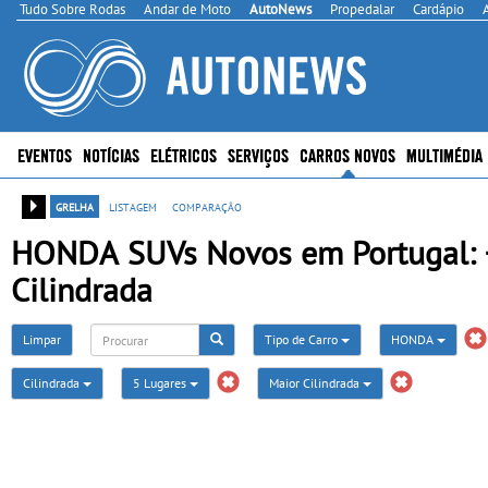
Tudo Sobre Rodas
Andar de Moto
AutoNews
Propedalar
Cardápio
EVENTOS
NOTÍCIAS
ELÉTRICOS
SERVIÇOS
CARROS NOVOS
MULTIMÉDIA
grelha
listagem
comparação
HONDA SUVs Novos em Portugal: +1
Cilindrada
Limpar
Tipo de Carro
HONDA
Cilindrada
5 Lugares
Maior Cilindrada