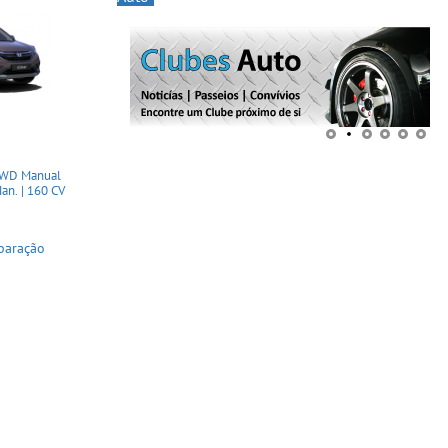
4WD Manual
n. | 160 CV
paração