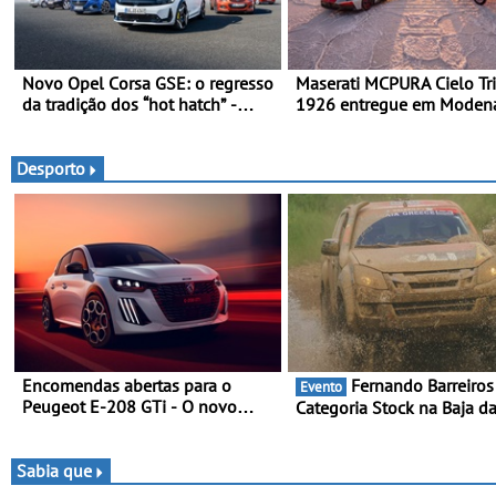
Novo Opel Corsa GSE: o regresso
Maserati MCPURA Cielo Tr
da tradição dos “hot hatch” -
1926 entregue em Moden
Pequeno, potente, rápido: 207
dia das Mille Miglia 2026
kW (281 cv), 345 Nm, 0 aos 100
km/h em 5,5 segundos
Desporto
Encomendas abertas para o
Fernando Barreiros vence
Evento
Peugeot E-208 GTi - O novo
Categoria Stock na Baja da
desportivo elétrico com as
- Piloto conquista importa
melhores performances da
triunfo para o Mundial de 
categoria
Sabia que