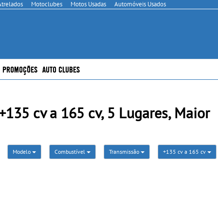
Atrelados
Motoclubes
Motos Usadas
Automóveis Usados
PROMOÇÕES
AUTO CLUBES
35 cv a 165 cv, 5 Lugares, Maior
Modelo
Combustível
Transmissão
+135 cv a 165 cv