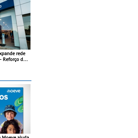
xpande rede
- Reforço da
acional
itmo