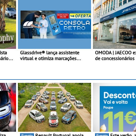
ista
Glassdrive® lança assistente
OMODA | JAECOO e
nários
virtual e otimiza marcações
de concessionários 
online em Portugal - A Assistente
cobertura a nível n
“Ana” está disponível 24 horas
continua em bom r
por dia e reforça o suporte
contínuo ao cliente
Renault Portugal apoia
Este verão, a Moeve ajuda
Evento
Evento