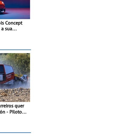
is Concept
 a sua
 com
a - No
 of Speed
ón - Piloto
tulo da Taça