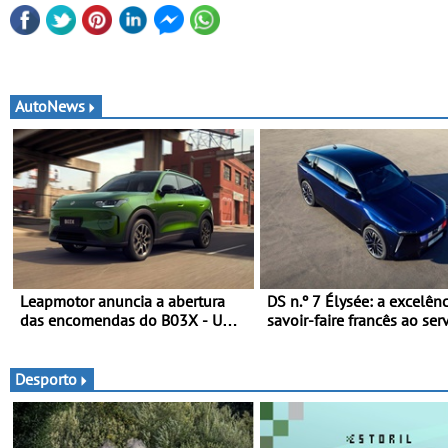
AutoNews
Leapmotor anuncia a abertura
DS n.º 7 Élysée: a excelên
das encomendas do B03X - Uma
savoir-faire francês ao ser
nova referência no segmento dos
presidente da República
crossovers urbanos
Francesa
Desporto