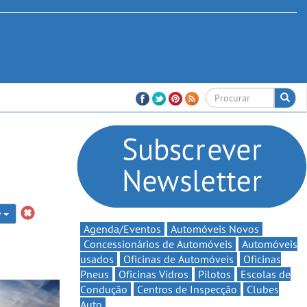
v
Agenda/Eventos
Automóveis Novos
Concessionários de Automóveis
Automóveis
usados
Oficinas de Automóveis
Oficinas
Pneus
Oficinas Vidros
Pilotos
Escolas de
Condução
Centros de Inspecção
Clubes
Auto