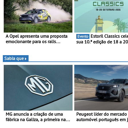
A Opel apresenta uma proposta
Estoril Classics celebra a
Evento
emocionante para os ralis
sua 10.ª edição de 18 a 2
internacionais - Novo automóvel
Setembro de 2026
de competição, um calendário
apelativo e uma equipa júnior
Sabia que
competitiva
MG anuncia a criação de uma
Peugeot líder do mercado
fábrica na Galiza, a primeira na
automóvel português em 
Europa Continental - O início da
no primeiro semestre