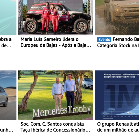
Maria Luís Gameiro lidera o
Fernando Barreiros vence
Evento
Europeu de Bajas - Após a Baja
0 de
Categoria Stock na 
da Grécia
- Piloto conquista 
triunfo para o Mund
Soc. Com. C. Santos conquista
O grupo Renault at
junho e
Taça Ibérica de Concessionários
de um milhão de a
do MercedesTrophy
elétricos “Made in 