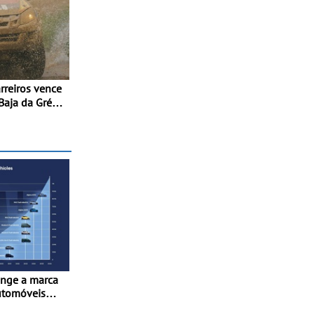
Baja da Grécia
importante
ial de Bajas
inge a marca
utomóveis
France” desde