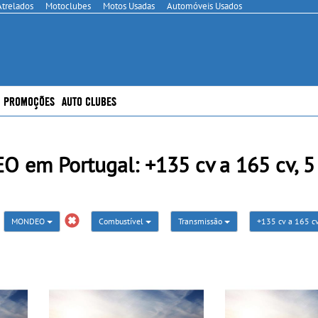
Atrelados
Motoclubes
Motos Usadas
Automóveis Usados
PROMOÇÕES
AUTO CLUBES
em Portugal: +135 cv a 165 cv, 5
MONDEO
Combustível
Transmissão
+135 cv a 165 c