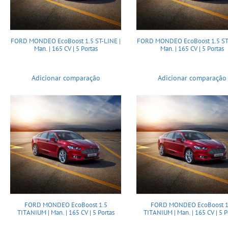
FORD MONDEO EcoBoost 1.5 ST-LINE |
FORD MONDEO EcoBoost 1.5 ST-
Man. | 165 CV | 5 Portas
Man. | 165 CV | 5 Portas
Adicionar comparação
Adicionar comparação
FORD MONDEO EcoBoost 1.5
FORD MONDEO EcoBoost 1
TITANIUM | Man. | 165 CV | 5 Portas
TITANIUM | Man. | 165 CV | 5 P