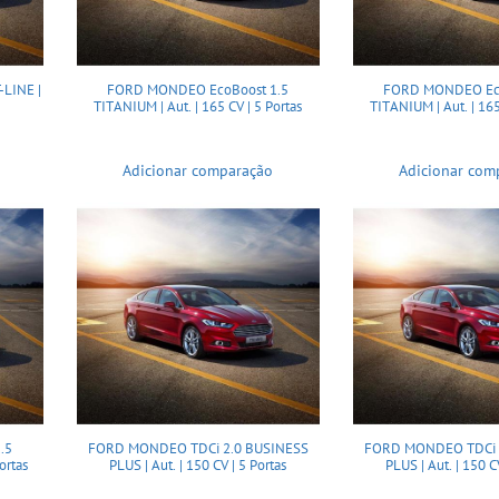
LINE |
FORD MONDEO EcoBoost 1.5
FORD MONDEO Eco
TITANIUM | Aut. | 165 CV | 5 Portas
TITANIUM | Aut. | 165
Adicionar comparação
Adicionar com
.5
FORD MONDEO TDCi 2.0 BUSINESS
FORD MONDEO TDCi 
ortas
PLUS | Aut. | 150 CV | 5 Portas
PLUS | Aut. | 150 C