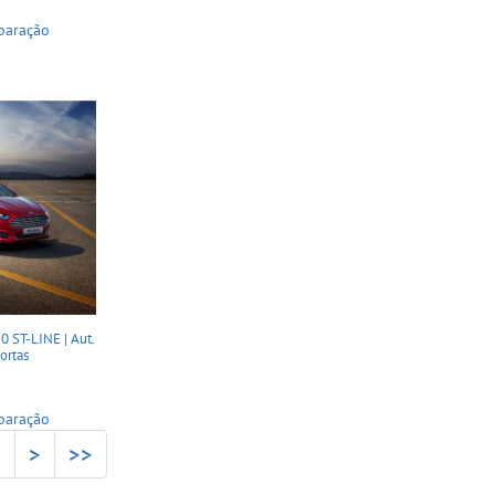
paração
ST-LINE | Aut.
Portas
paração
2
>
>>