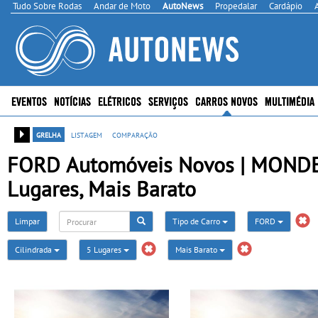
Tudo Sobre Rodas
Andar de Moto
AutoNews
Propedalar
Cardápio
EVENTOS
NOTÍCIAS
ELÉTRICOS
SERVIÇOS
CARROS NOVOS
MULTIMÉDIA
grelha
listagem
comparação
FORD Automóveis Novos | MONDEO 
Lugares, Mais Barato
Limpar
Tipo de Carro
FORD
Cilindrada
5 Lugares
Mais Barato