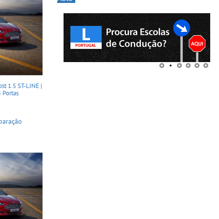
 1.5 ST-LINE |
5 Portas
paração