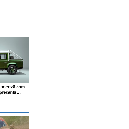
fender v8 com
apresenta
e Cab