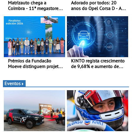
Matrizauto chega a
Adorado por todos: 20
Coimbra - 11ª megastore
anos do Opel Corsa D - A
reforça presença da marca
quarta geração do Corsa
na Região Centro
celebra a estreia mundial
no Salão Internacional do
Automóvel Britânico, em
Londres
Prémios da Fundacão
KINTO regista crescimento
Moeve distinguem projeto
de 9,68% e aumento de
português Fruta Feia pela
43% na frota elétrica e
promoção de uma
plug-in
transição ecológica justa
Eventos