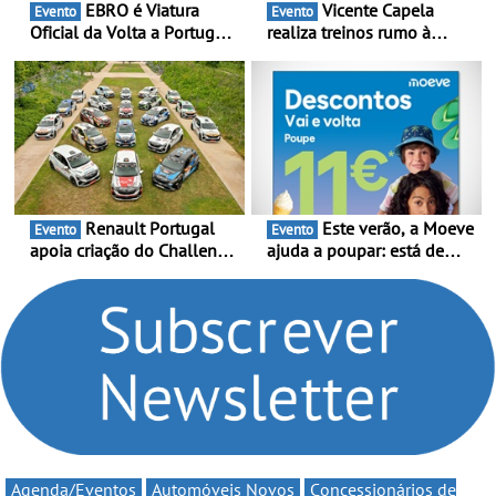
EBRO é Viatura
Vicente Capela
Evento
Evento
Oficial da Volta a Portugal
realiza treinos rumo à
2026 - Marca reforça
temporada do Campeonato
presença nacional ao lado
Portugal Karting e mira boa
da mítica prova de ciclismo
estreia - O Campeonato
e leva a sua gama SUV
Portugal Karting 2026
multi-energia às estradas
decorre entre 1 de Março e
de Portugal
6 de Setembro
Renault Portugal
Este verão, a Moeve
Evento
Evento
apoia criação do Challenge
ajuda a poupar: está de
Clio Rally5 - O
volta a campanha “Vai e
compromisso com o
Volta” com descontos de
automobilismo nacional
até 11€
continua em 2026
Agenda/Eventos
Automóveis Novos
Concessionários de