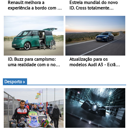
Renault melhora a
Estreia mundial do novo
experiência a bordo com o
ID. Cross totalmente
Gemini - Este é o assistente
elétrico: Classe Premium
de IA da google, agora
em formato compacto - Em
disponível com o OpenR
Portugal, já será possível
link
encomendar um ID. Cross
no final deste mês
ID. Buzz para campismo:
Atualização para os
uma realidade com o novo
modelos Audi A3 - Ecrã
Pacote Boa-Noite - Pacote
panorâmico, assist. de
Boa-Noite: o ID. Buzz em
condução adaptativo plus,
versão Auto-Caravana com
estacion. assistido e
Desporto
ISV de 0 €
assistente de marcha-atrás