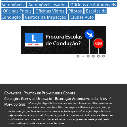
Automóveis
Automóveis usados
Oficinas de Automóveis
Oficinas Pneus
Oficinas Vidros
Pilotos
Escolas de
Condução
Centros de Inspecção
Clubes Auto
Contactos
Política de Privacidade e Cookies
Condições Gerais de Utilização
Resolução Alternativa de Litígios
A
informação disponibilizada é de carácter informativo. Não pretende ser
Mapa do Site
exaustiva nem completa. Não nos responsabilizamos por qualquer tipo
de incorrecção, embora tenhamos a preocupação de que a informação disponibilizada
seja o mais correcta possível. Os preços, quando existentes, são indicativos e devem ser
confirmados com os respectivos fornecedores ou marcas presentes neste portal, assim
como qualquer tipo de características técnicas.