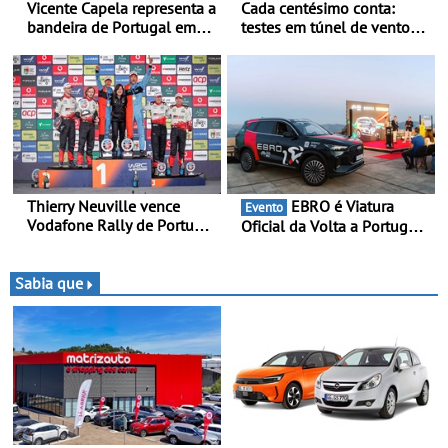
Vicente Capela representa a
Cada centésimo conta:
bandeira de Portugal em
testes em túnel de vento
novo desafio pelo
para o OPEL GSE 27FE - O
Espanhol de Kart - Piloto
túnel de vento fornece
de Beja chega para a 2ª
dados de alta precisão para
ronda do Campeonato
o equilíbrio, a eficiência e a
Espanhol de Kart, em
afinação do veículo
Teruel
Thierry Neuville vence
EBRO é Viatura
Evento
Vodafone Rally de Portugal
Oficial da Volta a Portugal
2026 - Furo na penúltima
2026 - Marca reforça
especial tira triunfo a Ogier
presença nacional ao lado
da mítica prova de ciclismo
Sabia que
e leva a sua gama SUV
multi-energia às estradas
de Portugal