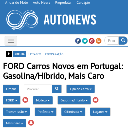
Andar de Moto
Auto News
Propedalar
Cardápio
Toggle
navigation
grelha
listagem
comparação
FORD Carros Novos em Portugal:
Gasolina/Híbrido, Mais Caro
Limpar
Tipo de Carro
FORD
Modelo
Gasolina/Híbrido
Transmissão
Potência
Cilindrada
Lugares
Mais Caro