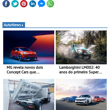
AutoNews
MG revela novos dois
Lamborghini LM002: 40
Concept Cars que
anos do primeiro Super
combinam a sua herança
SUV da história - Em 1986,
desportiva com tecnologia
a Lamborghini desvendou
avançada - No Goodwood
o extraordinário todo-o-
Festival of Speed 2026
terreno com motor V12 que
abriu caminho para a
família Urus