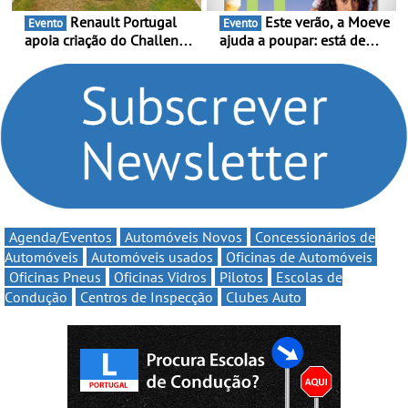
Renault Portugal
Este verão, a Moeve
Evento
Evento
apoia criação do Challenge
ajuda a poupar: está de
Clio Rally5 - O
volta a campanha “Vai e
compromisso com o
Volta” com descontos de
automobilismo nacional
até 11€
continua em 2026
Agenda/Eventos
Automóveis Novos
Concessionários de
Automóveis
Automóveis usados
Oficinas de Automóveis
Oficinas Pneus
Oficinas Vidros
Pilotos
Escolas de
Condução
Centros de Inspecção
Clubes Auto