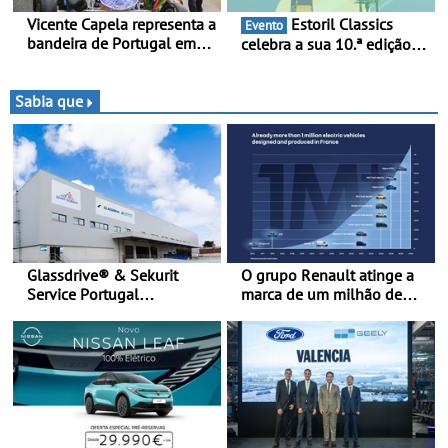
Vicente Capela representa a
Estoril Classics
Evento
bandeira de Portugal em
celebra a sua 10.ª edição
novo desafio pelo
de 18 a 20 de Setembro de
Espanhol de Kart - Piloto
2026
de Beja chega para a 2ª
Sabia que
ronda do Campeonato
Espanhol de Kart, em
Teruel
Glassdrive® & Sekurit
O grupo Renault atinge a
Service Portugal
marca de um milhão de
inauguram nova sede em
automóveis elétricos “Made
Vila Nova de Gaia e
in France” desde 2010
melhoram resposta ao
aftermarket - Reforço do
portefólio e melhoria dos
prazos reduzem tempo de
imobilização das viaturas