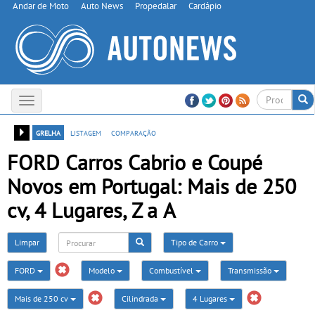
Andar de Moto
Auto News
Propedalar
Cardápio
Toggle
navigation
grelha
listagem
comparação
FORD Carros Cabrio e Coupé
Novos em Portugal: Mais de 250
cv, 4 Lugares, Z a A
Limpar
Tipo de Carro
FORD
Modelo
Combustível
Transmissão
Mais de 250 cv
Cilindrada
4 Lugares