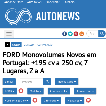
Andar de Moto
Auto News
Propedalar
Cardápio
Toggle
navigation
grelha
listagem
comparação
FORD Monovolumes Novos em
Portugal: +195 cv a 250 cv, 7
Lugares, Z a A
Limpar
Tipo de Carro
FORD
Modelo
Combustível
Transmissão
+195 cv a 250 cv
Cilindrada
7 Lugares