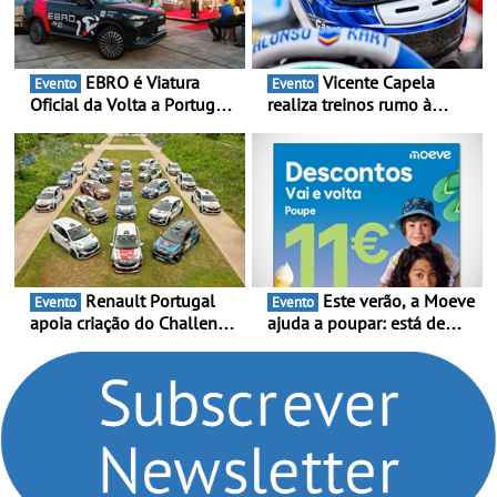
EBRO é Viatura
Vicente Capela
Evento
Evento
Oficial da Volta a Portugal
realiza treinos rumo à
2026 - Marca reforça
temporada do Campeonato
presença nacional ao lado
Portugal Karting e mira boa
da mítica prova de ciclismo
estreia - O Campeonato
e leva a sua gama SUV
Portugal Karting 2026
multi-energia às estradas
decorre entre 1 de Março e
de Portugal
6 de Setembro
Renault Portugal
Este verão, a Moeve
Evento
Evento
apoia criação do Challenge
ajuda a poupar: está de
Clio Rally5 - O
volta a campanha “Vai e
compromisso com o
Volta” com descontos de
automobilismo nacional
até 11€
continua em 2026