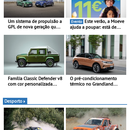
Um sistema de propulsão a
Este verão, a Moeve
Evento
GPL de nova geração que
ajuda a poupar: está de
proporciona uma maior
volta a campanha “Vai e
eficiência ao Clio, Captur e
Volta” com descontos de
Symbioz
até 11€
Família Classic Defender v8
O pré-condicionamento
com cor personalizada
térmico no Grandland
apresenta nova versão
Electric e noutros modelos
Double Cab
Opel - Manter-se fresco
nos dias quentes de verão
Desporto