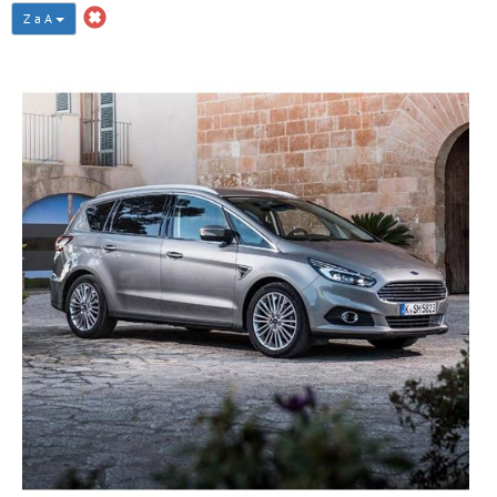
Z a A