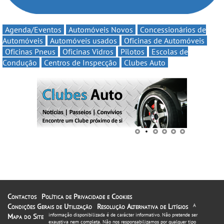
Agenda/Eventos
Automóveis Novos
Concessionários de
Automóveis
Automóveis usados
Oficinas de Automóveis
Oficinas Pneus
Oficinas Vidros
Pilotos
Escolas de
Condução
Centros de Inspecção
Clubes Auto
Contactos
Política de Privacidade e Cookies
Condições Gerais de Utilização
Resolução Alternativa de Litígios
A
informação disponibilizada é de carácter informativo. Não pretende ser
Mapa do Site
exaustiva nem completa. Não nos responsabilizamos por qualquer tipo