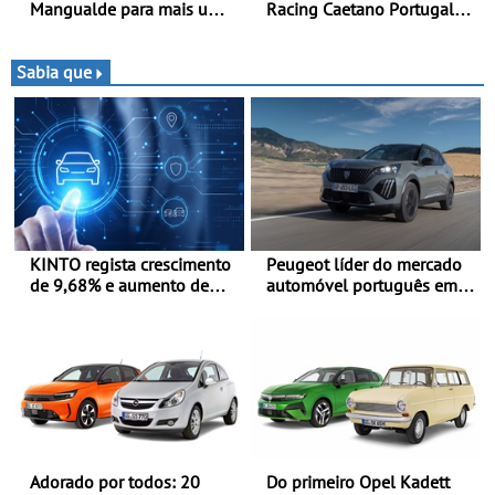
Mangualde para mais um
Racing Caetano Portugal
fim de semana de
leva ambição redobrada ao
espetáculo, resistência e
Rali da Madeira, com Pedro
desafios na montanha
Almeida e Kris Meeke
Sabia que
KINTO regista crescimento
Peugeot líder do mercado
de 9,68% e aumento de
automóvel português em
43% na frota elétrica e
junho e no primeiro
plug-in
semestre
Adorado por todos: 20
Do primeiro Opel Kadett