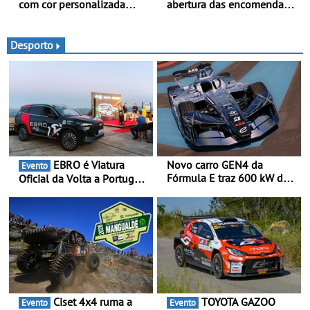
com cor personalizada
abertura das encomendas
apresenta nova versão
do B03X - Uma nova
Double Cab
referência no segmento
dos crossovers urbanos
Desporto
EBRO é Viatura
Novo carro GEN4 da
Evento
Fórmula E traz 600 kW de
Oficial da Volta a Portugal
desempenho e tecnologia
2026 - Marca reforça
de tração integral ao
presença nacional ao lado
programa de competição
da mítica prova de ciclismo
elétrica da Nissan - São
e leva a sua gama SUV
600 kW (816 cv) e acelera
multi-energia às estradas
dos 0 aos 100 km/h em 1,8
de Portugal
segundos
Ciset 4x4 ruma a
TOYOTA GAZOO
Evento
Evento