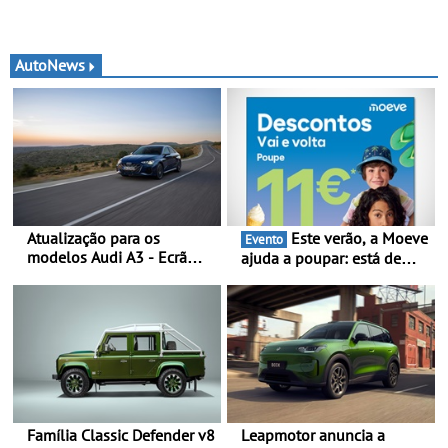
AutoNews
Atualização para os
Este verão, a Moeve
Evento
modelos Audi A3 - Ecrã
ajuda a poupar: está de
panorâmico, assist. de
volta a campanha “Vai e
condução adaptativo plus,
Volta” com descontos de
estacion. assistido e
até 11€
assistente de marcha-atrás
Família Classic Defender v8
Leapmotor anuncia a