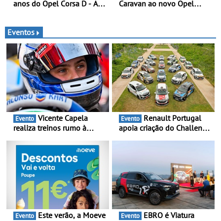
anos do Opel Corsa D - A
Caravan ao novo Opel
quarta geração do Corsa
Astra Sports Tourer
celebra a estreia mundial
no Salão Internacional do
Eventos
Automóvel Britânico, em
Londres
Vicente Capela
Renault Portugal
Evento
Evento
realiza treinos rumo à
apoia criação do Challenge
temporada do Campeonato
Clio Rally5 - O
Portugal Karting e mira boa
compromisso com o
estreia - O Campeonato
automobilismo nacional
Portugal Karting 2026
continua em 2026
decorre entre 1 de Março e
6 de Setembro
Este verão, a Moeve
EBRO é Viatura
Evento
Evento