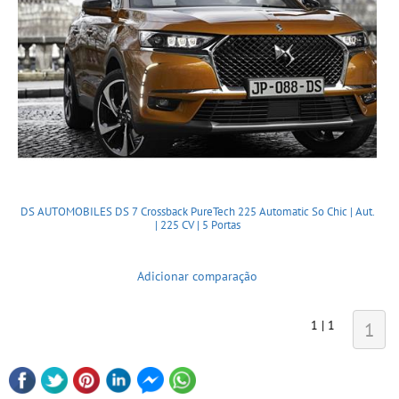
DS AUTOMOBILES DS 7 Crossback PureTech 225 Automatic So Chic | Aut.
| 225 CV | 5 Portas
Adicionar comparação
1 | 1
1