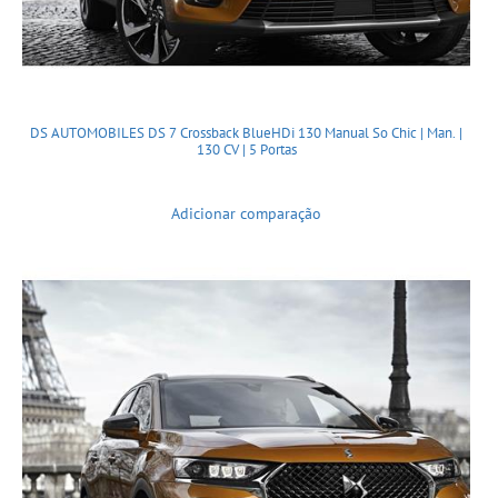
DS AUTOMOBILES DS 7 Crossback BlueHDi 130 Manual So Chic | Man. |
130 CV | 5 Portas
Adicionar comparação