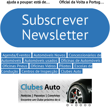
ajuda a poupar: está de
Oficial da Volta a Portugal
volta a campanha “Vai e
2026 - Marca reforça
Volta” com descontos de
presença nacional ao lado
até 11€
da mítica prova de ciclismo
e leva a sua gama SUV
multi-energia às estradas
de Portugal
Agenda/Eventos
Automóveis Novos
Concessionários de
Automóveis
Automóveis usados
Oficinas de Automóveis
Oficinas Pneus
Oficinas Vidros
Pilotos
Escolas de
Condução
Centros de Inspecção
Clubes Auto