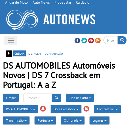
Andar de Moto
Auto News
Propedalar
Cardápio
Toggle
navigation
grelha
listagem
comparação
DS AUTOMOBILES Automóveis
Novos | DS 7 Crossback em
Portugal: A a Z
Limpar
Tipo de Carro
DS AUTOMOBILES
DS 7 Crossback
Combustível
Transmissão
Potência
Cilindrada
Lugares