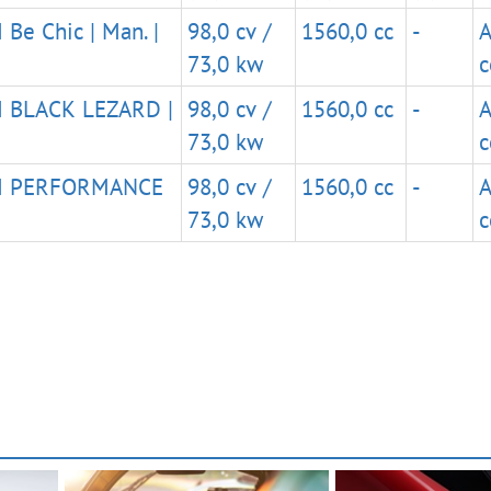
Be Chic | Man. |
98,0 cv /
1560,0 cc
-
A
73,0 kw
c
M BLACK LEZARD |
98,0 cv /
1560,0 cc
-
A
73,0 kw
c
VM PERFORMANCE
98,0 cv /
1560,0 cc
-
A
73,0 kw
c