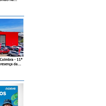
to de Beja
 do RMC
ção renovada
io
 Coimbra - 11ª
presença da
ntro