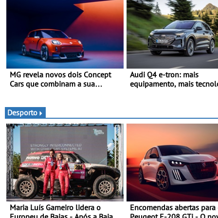
MG revela novos dois Concept
Audi Q4 e-tron: mais
Cars que combinam a sua
equipamento, mais tecnol
herança desportiva com
uma oferta ainda mais
tecnologia avançada - No
competitiva - Até 740
Goodwood Festival of Speed
quilómetros de autonomia
Desporto
2026
carregamento mais rápido
Maria Luís Gameiro lidera o
Encomendas abertas para
Europeu de Bajas - Após a Baja
Peugeot E-208 GTi - O no