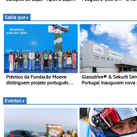
da Grécia
desportivo elétrico com as
melhores performances d
categoria
Sabia que
Prémios da Fundacão Moeve
Glassdrive® & Sekurit Ser
distinguem projeto português
Portugal inauguram nova 
Fruta Feia pela promoção de uma
em Vila Nova de Gaia e
transição ecológica justa
melhoram resposta ao
aftermarket - Reforço do
Eventos
portefólio e melhoria dos
reduzem tempo de imobil
das viaturas