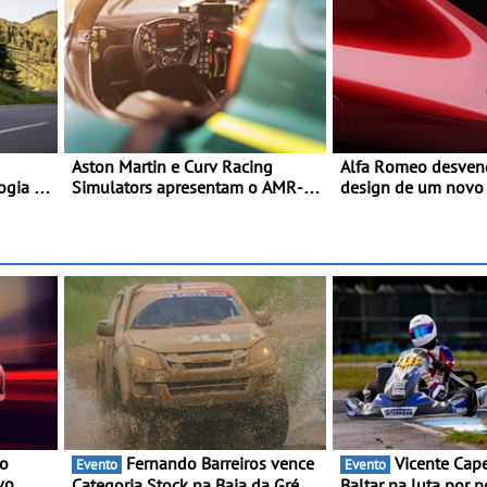
Aston Martin e Curv Racing
Alfa Romeo desvend
ogia e
Simulators apresentam o AMR-
design de um novo SUV para o
C01-R Hypercar Edition -
segmento C - Apre
Simulador celebra os Aston
oficialmente no qua
 e
Martin Valkyrie que competem
de 2027
em Le Mans
 o
Fernando Barreiros vence
Vicente Capela chega a
Evento
Evento
vo
Categoria Stock na Baja da Grécia
Baltar na luta por 