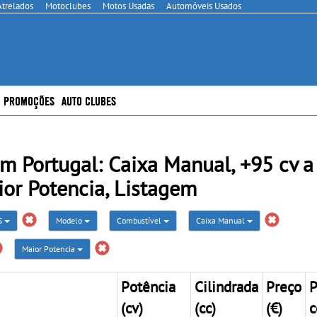
Atrelados
Motoclubes
Motos Usadas
Automóveis Usados
PROMOÇÕES
AUTO CLUBES
Portugal: Caixa Manual, +95 cv a 
ior Potencia, Listagem
S
Modelo
Combustível
Caixa Manual
Maior Potencia
Potência
Cilindrada
Preço
P
(cv)
(cc)
(€)
c