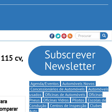
115 cv,
Agenda/Eventos
Automóveis Novos
Concessionários de Automóveis
Automóveis
usados
Oficinas de Automóveis
Oficinas
Pneus
Oficinas Vidros
Pilotos
Escolas de
ara
Condução
Centros de Inspecção
Clubes
omparar
Auto