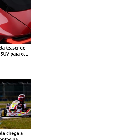
a teaser de
sentado
rto trimestre
pontos na