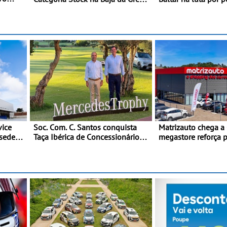
- Piloto conquista importante
classificação - Pilo
a
triunfo para o Mundial de Bajas
disputa a 3ª ronda
Portugal com ambi
de regressar ao pód
vice
Soc. Com. C. Santos conquista
Matrizauto chega a
sede
Taça Ibérica de Concessionários
megastore reforça 
do MercedesTrophy
marca na Região Ce
 prazos
ização