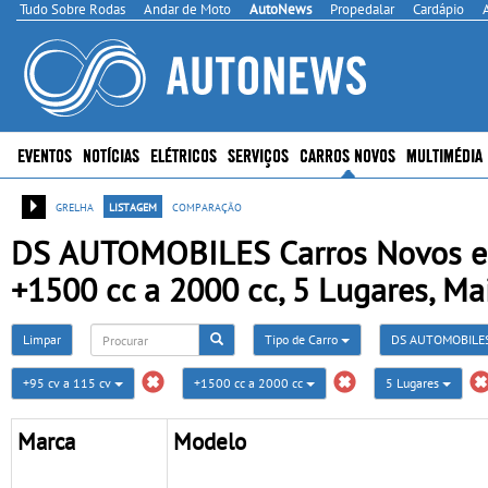
Tudo Sobre Rodas
Andar de Moto
AutoNews
Propedalar
Cardápio
EVENTOS
NOTÍCIAS
ELÉTRICOS
SERVIÇOS
CARROS NOVOS
MULTIMÉDIA
grelha
listagem
comparação
DS AUTOMOBILES Carros Novos em 
+1500 cc a 2000 cc, 5 Lugares, Ma
Limpar
Tipo de Carro
DS AUTOMOBILE
+95 cv a 115 cv
+1500 cc a 2000 cc
5 Lugares
Marca
Modelo