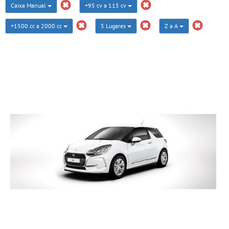
Caixa Manual
+95 cv a 115 cv
+1500 cc a 2000 cc
5 Lugares
Z a A