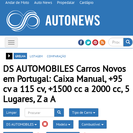
Andar de Moto
Auto News
Propedalar
Cardápio
Toggle
navigation
grelha
listagem
comparação
DS AUTOMOBILES Carros Novos
em Portugal: Caixa Manual, +95
cv a 115 cv, +1500 cc a 2000 cc, 5
Lugares, Z a A
Limpar
Tipo de Carro
DS AUTOMOBILES
Modelo
Combustível