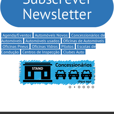
multi-energia às estradas
de Portugal
Agenda/Eventos
Automóveis Novos
Concessionários de
Automóveis
Automóveis usados
Oficinas de Automóveis
Oficinas Pneus
Oficinas Vidros
Pilotos
Escolas de
Condução
Centros de Inspecção
Clubes Auto