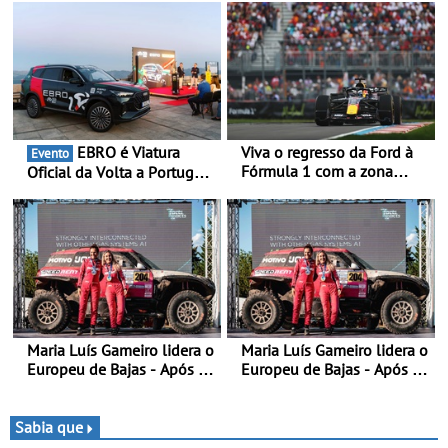
EBRO é Viatura
Viva o regresso da Ford à
Evento
Fórmula 1 com a zona
Oficial da Volta a Portugal
“Ready Set Ford” no GP de
2026 - Marca reforça
Espanha no MADRING -
presença nacional ao lado
Ford Fan Zone com um
da mítica prova de ciclismo
preço especial exclusivo de
e leva a sua gama SUV
400 €, para os três dias de
multi-energia às estradas
competição
de Portugal
Maria Luís Gameiro lidera o
Maria Luís Gameiro lidera o
Europeu de Bajas - Após a
Europeu de Bajas - Após a
Baja da Grécia
Baja da Grécia
Sabia que