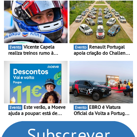
Vicente Capela
Renault Portugal
Evento
Evento
realiza treinos rumo à
apoia criação do Challenge
temporada do Campeonato
Clio Rally5 - O
Portugal Karting e mira boa
compromisso com o
estreia - O Campeonato
automobilismo nacional
Portugal Karting 2026
continua em 2026
decorre entre 1 de Março e
6 de Setembro
Este verão, a Moeve
EBRO é Viatura
Evento
Evento
ajuda a poupar: está de
Oficial da Volta a Portugal
volta a campanha “Vai e
2026 - Marca reforça
Volta” com descontos de
presença nacional ao lado
até 11€
da mítica prova de ciclismo
e leva a sua gama SUV