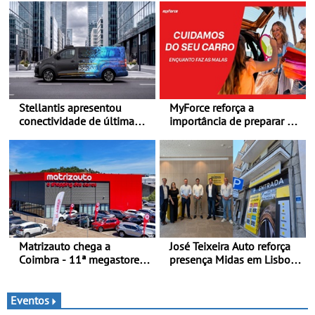
Stellantis apresentou
MyForce reforça a
conectividade de última
importância de preparar o
geração e a plataforma L4-
carro antes das viagens de
Ready™ na Move 2026,
verão - Dicas para antes da
em Londres
viagem de automóvel
Matrizauto chega a
José Teixeira Auto reforça
Coimbra - 11ª megastore
presença Midas em Lisboa
reforça presença da marca
com abertura em Campo
na Região Centro
Grande - E assinatura para
nova unidade em Vialonga
Eventos