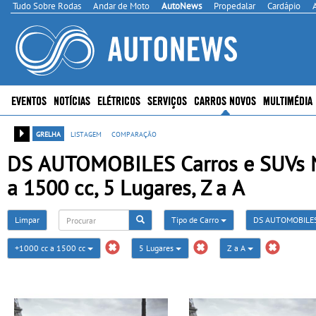
Tudo Sobre Rodas
Andar de Moto
AutoNews
Propedalar
Cardápio
EVENTOS
NOTÍCIAS
ELÉTRICOS
SERVIÇOS
CARROS NOVOS
MULTIMÉDIA
grelha
listagem
comparação
DS AUTOMOBILES Carros e SUVs No
a 1500 cc, 5 Lugares, Z a A
Limpar
Tipo de Carro
DS AUTOMOBILE
+1000 cc a 1500 cc
5 Lugares
Z a A