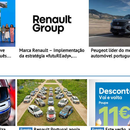
eve
Marca Renault – Implementação
Peugeot líder do m
guês
da estratégia «futuREady»,
automóvel portugu
 de uma
combinando crescimento,
no primeiro semest
eletrificação e criação de valor
Renault Portugal apoia
Este verão, a Moeve ajuda
Evento
Evento