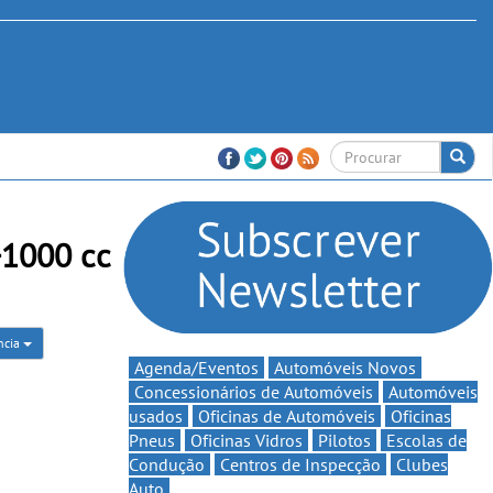
+1000 cc
ncia
Agenda/Eventos
Automóveis Novos
Concessionários de Automóveis
Automóveis
usados
Oficinas de Automóveis
Oficinas
Pneus
Oficinas Vidros
Pilotos
Escolas de
Condução
Centros de Inspecção
Clubes
Auto