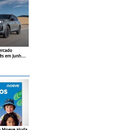
ercado
ês em junho e
re