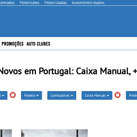
Atrelados
Motoclubes
Motos Usadas
Automóveis Usados
PROMOÇÕES
AUTO CLUBES
vos em Portugal: Caixa Manual, 
S
Modelo
Combustível
Caixa Manual
Potê