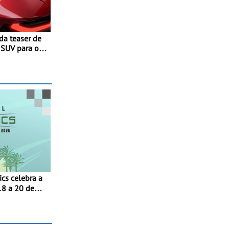
a teaser de
sentado
rto trimestre
18 a 20 de