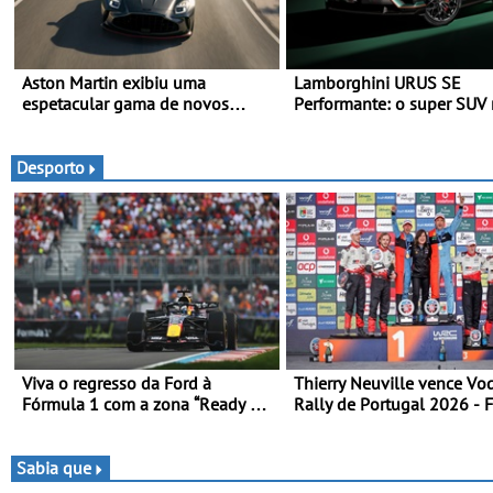
Aston Martin exibiu uma
Lamborghini URUS SE
espetacular gama de novos
Performante: o super SUV 
modelos ‘S’ no Goodwood
máxima expressão - O Uru
Festival of Speed 2026
rápido de sempre
Desporto
Viva o regresso da Ford à
Thierry Neuville vence Vo
Fórmula 1 com a zona “Ready Set
Rally de Portugal 2026 - 
Ford” no GP de Espanha no
penúltima especial tira tri
MADRING - Ford Fan Zone com
Ogier
um preço especial exclusivo de
Sabia que
400 €, para os três dias de