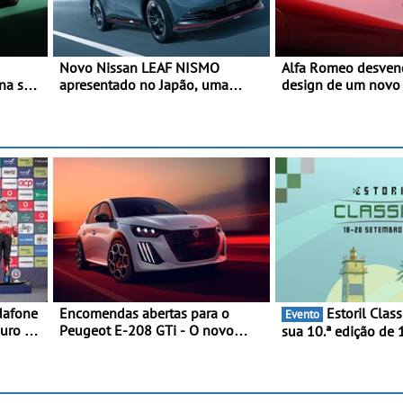
Novo Nissan LEAF NISMO
Alfa Romeo desvend
na sua
apresentado no Japão, uma
design de um novo SUV para o
s mais
interpretação mais desportiva do
segmento C - Apre
SUV 100% elétrico - Versão de
oficialmente no qua
maior desempenho da terceira
de 2027
geração do modelo elétrico da
marca
dafone
Encomendas abertas para o
Estoril Classics celebra a
Evento
Furo na
Peugeot E-208 GTi - O novo
sua 10.ª edição de 
unfo a
desportivo elétrico com as
Setembro de 2026
melhores performances da
categoria