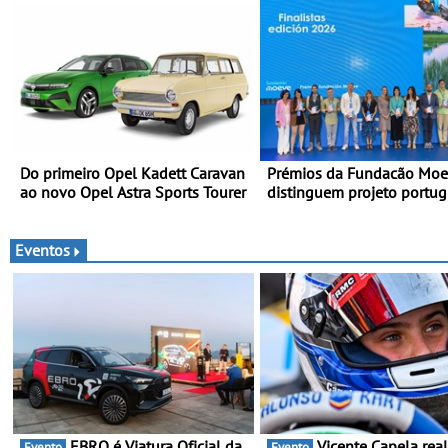
competição
Do primeiro Opel Kadett Caravan
Prémios da Fundacão Mo
ao novo Opel Astra Sports Tourer
distinguem projeto portu
Fruta Feia pela promoção
transição ecológica justa
Eventos
EBRO é Viatura Oficial da
Vicente Capela realiza
Evento
Evento