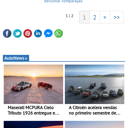
Adicionar comparação
1 | 2
1
2
>
>>
AutoNews
Maserati MCPURA Cielo
A Citroën acelera vendas
Tributo 1926 entregue em
no primeiro semestre de
Modena no dia das Mille
2026 - Uma gama
Miglia 2026
renovada, uma dinâmica