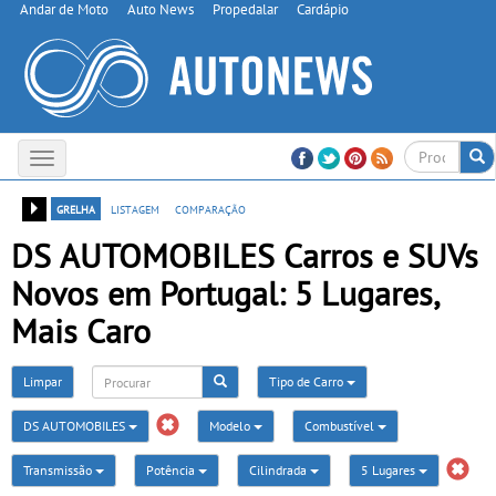
Andar de Moto
Auto News
Propedalar
Cardápio
Toggle
navigation
grelha
listagem
comparação
DS AUTOMOBILES Carros e SUVs
Novos em Portugal: 5 Lugares,
Mais Caro
Limpar
Tipo de Carro
DS AUTOMOBILES
Modelo
Combustível
Transmissão
Potência
Cilindrada
5 Lugares