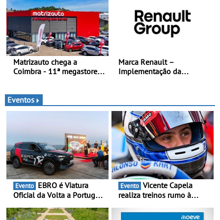
2027 e foi concebida para
bom ritmo
reunir cinco plataformas
diferentes numa única
arquitetura escalável
Matrizauto chega a
Marca Renault –
Coimbra - 11ª megastore
Implementação da
reforça presença da marca
estratégia «futuREady»,
na Região Centro
combinando crescimento,
eletrificação e criação de
Eventos
valor
EBRO é Viatura
Vicente Capela
Evento
Evento
Oficial da Volta a Portugal
realiza treinos rumo à
2026 - Marca reforça
temporada do Campeonato
presença nacional ao lado
Portugal Karting e mira boa