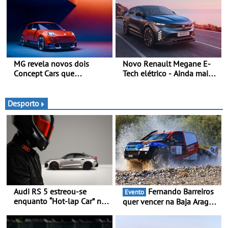
confirmada
MG revela novos dois
Novo Renault Megane E-
Concept Cars que
Tech elétrico - Ainda mais
combinam a sua herança
personalidade, dinamismo
desportiva com tecnologia
e tecnologia
avançada - No Goodwood
Desporto
Festival of Speed 2026
Audi RS 5 estreou-se
Fernando Barreiros
Evento
enquanto “Hot-lap Car” no
quer vencer na Baja Aragón
grande prémio de Fórmula
- Piloto está na luta pelo
1 de Miami
título da Taça do Mundo de