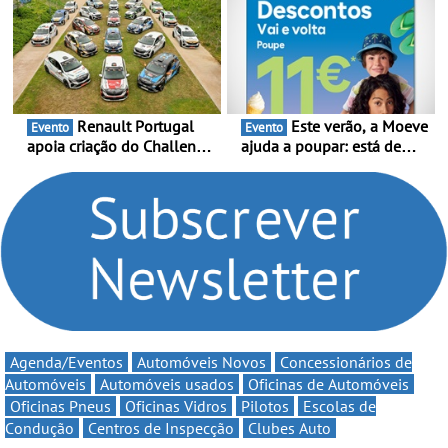
da mítica prova de ciclismo
estreia - O Campeonato
e leva a sua gama SUV
Portugal Karting 2026
multi-energia às estradas
decorre entre 1 de Março e
de Portugal
6 de Setembro
Renault Portugal
Este verão, a Moeve
Evento
Evento
apoia criação do Challenge
ajuda a poupar: está de
Clio Rally5 - O
volta a campanha “Vai e
compromisso com o
Volta” com descontos de
automobilismo nacional
até 11€
continua em 2026
Agenda/Eventos
Automóveis Novos
Concessionários de
Automóveis
Automóveis usados
Oficinas de Automóveis
Oficinas Pneus
Oficinas Vidros
Pilotos
Escolas de
Condução
Centros de Inspecção
Clubes Auto