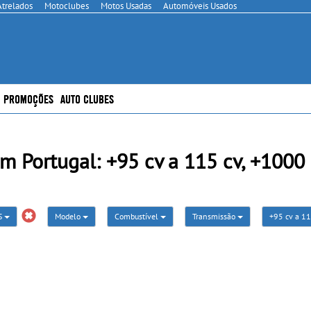
Atrelados
Motoclubes
Motos Usadas
Automóveis Usados
PROMOÇÕES
AUTO CLUBES
Portugal: +95 cv a 115 cv, +1000 
S
Modelo
Combustível
Transmissão
+95 cv a 1