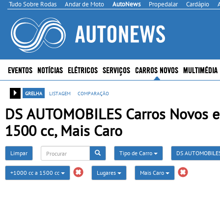
Tudo Sobre Rodas
Andar de Moto
AutoNews
Propedalar
Cardápio
EVENTOS
NOTÍCIAS
ELÉTRICOS
SERVIÇOS
CARROS NOVOS
MULTIMÉDIA
grelha
listagem
comparação
DS AUTOMOBILES Carros Novos em 
1500 cc, Mais Caro
Limpar
Tipo de Carro
DS AUTOMOBILE
+1000 cc a 1500 cc
Lugares
Mais Caro