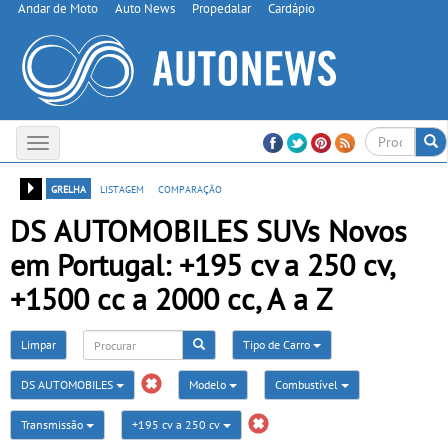
Andar de Moto
Auto News
Propedalar
Cardápio
Toggle
navigation
grelha
listagem
comparação
DS AUTOMOBILES SUVs Novos
em Portugal: +195 cv a 250 cv,
+1500 cc a 2000 cc, A a Z
Limpar
Tipo de Carro
DS AUTOMOBILES
Modelo
Combustível
Transmissão
+195 cv a 250 cv