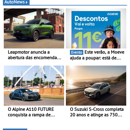
AutoNews
Leapmotor anuncia a
Este verão, a Moeve
Evento
abertura das encomendas
ajuda a poupar: está de
do B03X - Uma nova
volta a campanha “Vai e
referência no segmento
Volta” com descontos de
dos crossovers urbanos
até 11€
O Alpine A110 FUTURE
O Suzuki S-Cross completa
conquista a rampa de
20 anos e atinge as 750
Goodwood na sua estreia
000 unidades a nível
dinâmica a nível mundial -
mundial