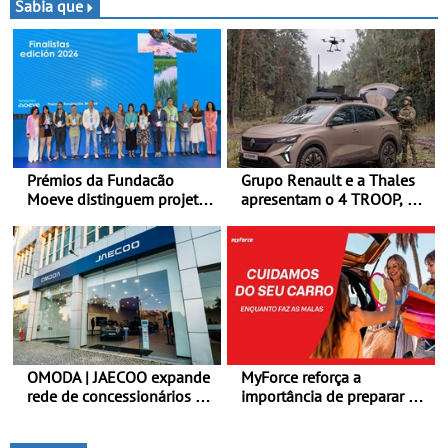
noturnas, uma estreia para
Bajas
Sabia que
no campeonato
Prémios da Fundacão
Grupo Renault e a Thales
Moeve distinguem projeto
apresentam o 4 TROOP, um
português Fruta Feia pela
veículo tático inovador
promoção de uma
para futuras missões das
transição ecológica justa
forças terrestres
OMODA | JAECOO expande
MyForce reforça a
rede de concessionários -
importância de preparar o
Reforço da cobertura a
carro antes das viagens de
nível nacional continua em
verão - Dicas para antes da