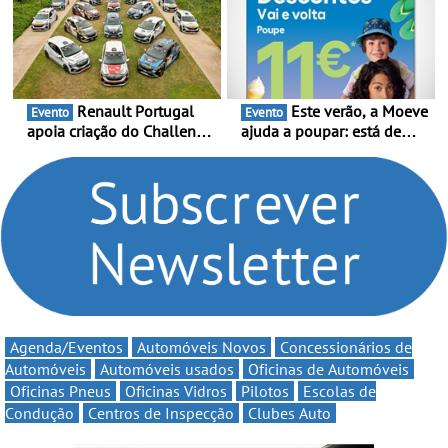
e leva a sua gama SUV
Portugal Karting 2026
multi-energia às estradas
decorre entre 1 de Março e
de Portugal
6 de Setembro
Renault Portugal
Este verão, a Moeve
Evento
Evento
apoia criação do Challenge
ajuda a poupar: está de
Clio Rally5 - O
volta a campanha “Vai e
compromisso com o
Volta” com descontos de
automobilismo nacional
até 11€
continua em 2026
Agenda/Eventos
Automóveis Novos
Concessionários de
Automóveis
Automóveis usados
Oficinas de Automóveis
Oficinas Pneus
Oficinas Vidros
Pilotos
Escolas de
Condução
Centros de Inspecção
Clubes Auto