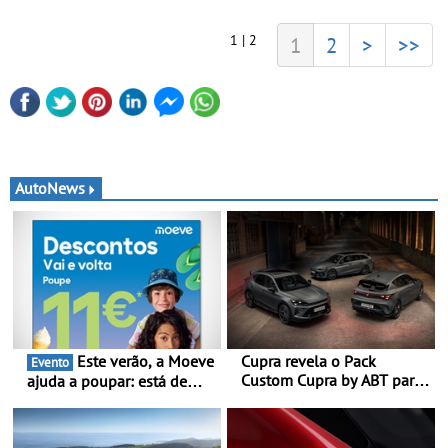
1 | 2
1
2
>
>>
AutoNews
Este verão, a Moeve
Cupra revela o Pack
Evento
Custom Cupra by ABT para
ajuda a poupar: está de
o Formentor e o Leon no
volta a campanha “Vai e
Red Bull Ring
Volta” com descontos de
até 11€