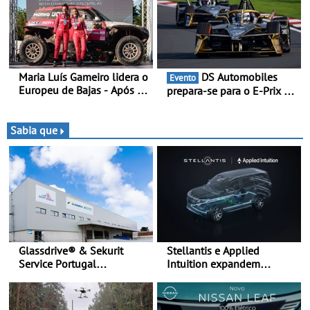
Rally Cup
apelativo e uma equipa
júnior competitiva
Maria Luís Gameiro lidera o
DS Automobiles
Evento
Europeu de Bajas - Após a
prepara-se para o E-Prix de
Baja da Grécia
Tóquio - A capital japonesa
vai acolher duas corridas
noturnas, uma estreia para
Sabia que
no campeonato
Glassdrive® & Sekurit
Stellantis e Applied
Service Portugal
Intuition expandem
inauguram nova sede em
colaboração com a STLA
Vila Nova de Gaia e
Brain - Para avançar no
melhoram resposta ao
software de veículos e