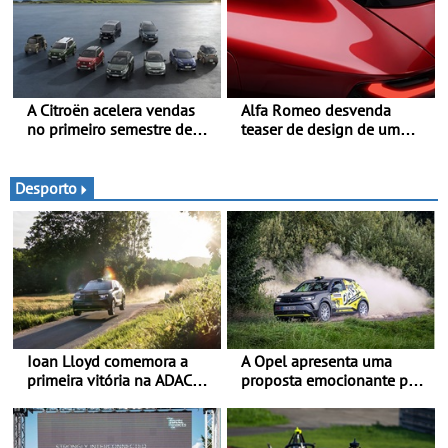
A Citroën acelera vendas
Alfa Romeo desvenda
no primeiro semestre de
teaser de design de um
2026 - Uma gama
novo SUV para o segmento
renovada, uma dinâmica
C - Apresentado
confirmada
oficialmente no quarto
Desporto
trimestre de 2027
Ioan Lloyd comemora a
A Opel apresenta uma
primeira vitória na ADAC
proposta emocionante para
Opel GSE Rally Cup - Claire
os ralis internacionais -
Schönborn é a segunda
Novo automóvel de
mulher a subir ao pódio na
competição, um calendário