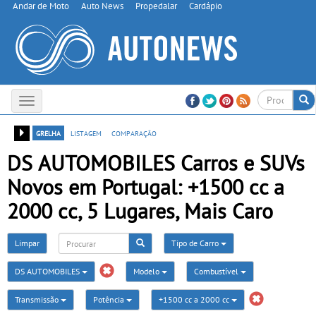
Andar de Moto
Auto News
Propedalar
Cardápio
Toggle
navigation
grelha
listagem
comparação
DS AUTOMOBILES Carros e SUVs
Novos em Portugal: +1500 cc a
2000 cc, 5 Lugares, Mais Caro
Limpar
Tipo de Carro
DS AUTOMOBILES
Modelo
Combustível
Transmissão
Potência
+1500 cc a 2000 cc