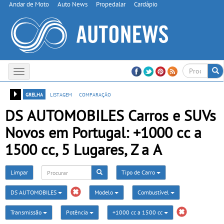
Andar de Moto
Auto News
Propedalar
Cardápio
Toggle
navigation
grelha
listagem
comparação
DS AUTOMOBILES Carros e SUVs
Novos em Portugal: +1000 cc a
1500 cc, 5 Lugares, Z a A
Limpar
Tipo de Carro
DS AUTOMOBILES
Modelo
Combustível
Transmissão
Potência
+1000 cc a 1500 cc