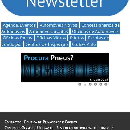
Agenda/Eventos
Automóveis Novos
Concessionários de
Automóveis
Automóveis usados
Oficinas de Automóveis
Oficinas Pneus
Oficinas Vidros
Pilotos
Escolas de
Condução
Centros de Inspecção
Clubes Auto
Contactos
Política de Privacidade e Cookies
Condições Gerais de Utilização
Resolução Alternativa de Litígios
A