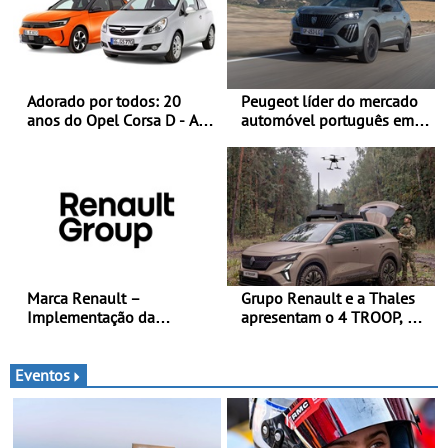
Adorado por todos: 20
Peugeot líder do mercado
anos do Opel Corsa D - A
automóvel português em
quarta geração do Corsa
junho e no primeiro
celebra a estreia mundial
semestre
no Salão Internacional do
Automóvel Britânico, em
Londres
Marca Renault –
Grupo Renault e a Thales
Implementação da
apresentam o 4 TROOP, um
estratégia «futuREady»,
veículo tático inovador
combinando crescimento,
para futuras missões das
eletrificação e criação de
forças terrestres
Eventos
valor