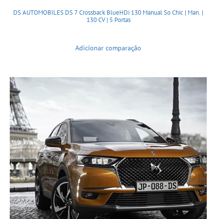
DS AUTOMOBILES DS 7 Crossback BlueHDi 130 Manual So Chic | Man. |
130 CV | 5 Portas
Adicionar comparação