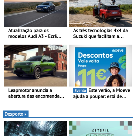
Atualização para os
As três tecnologias 4x4 da
modelos Audi A3 - Ecrã
Suzuki que facilitam a
panorâmico, assist. de
mobilidade no período de
condução adaptativo plus,
férias - A Suzuki
estacion. assistido e
disponibiliza quatro
assistente de marcha-atrás
sistemas de tração integral
adaptados a diferentes
veículos e estilos de
condução
Leapmotor anuncia a
Este verão, a Moeve
Evento
abertura das encomendas
ajuda a poupar: está de
do B03X - Uma nova
volta a campanha “Vai e
referência no segmento
Volta” com descontos de
dos crossovers urbanos
até 11€
Desporto