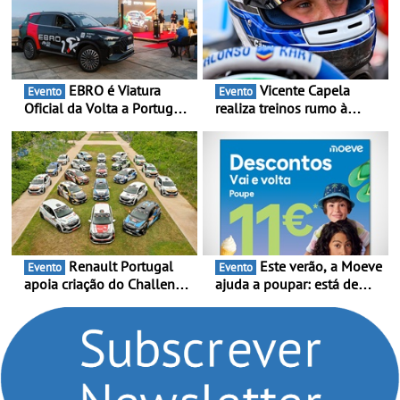
EBRO é Viatura
Vicente Capela
Evento
Evento
Oficial da Volta a Portugal
realiza treinos rumo à
2026 - Marca reforça
temporada do Campeonato
presença nacional ao lado
Portugal Karting e mira boa
da mítica prova de ciclismo
estreia - O Campeonato
e leva a sua gama SUV
Portugal Karting 2026
multi-energia às estradas
decorre entre 1 de Março e
de Portugal
6 de Setembro
Renault Portugal
Este verão, a Moeve
Evento
Evento
apoia criação do Challenge
ajuda a poupar: está de
Clio Rally5 - O
volta a campanha “Vai e
compromisso com o
Volta” com descontos de
automobilismo nacional
até 11€
continua em 2026