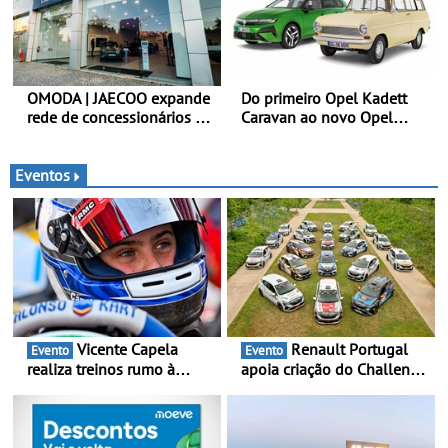
OMODA | JAECOO expande
Do primeiro Opel Kadett
rede de concessionários -
Caravan ao novo Opel
Reforço da cobertura a
Astra Sports Tourer
nível nacional continua em
bom ritmo
Eventos
Vicente Capela
Renault Portugal
Evento
Evento
realiza treinos rumo à
apoia criação do Challenge
temporada do Campeonato
Clio Rally5 - O
Portugal Karting e mira boa
compromisso com o
estreia - O Campeonato
automobilismo nacional
Portugal Karting 2026
continua em 2026