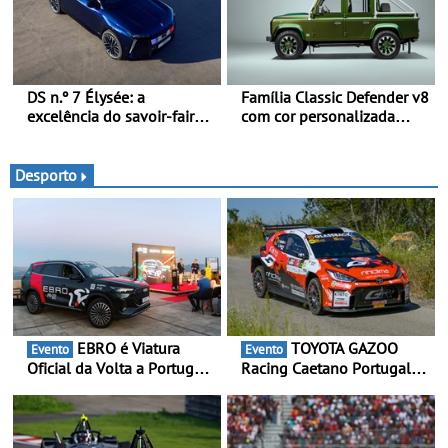
DS n.º 7 Élysée: a
Família Classic Defender v8
excelência do savoir-faire
com cor personalizada
francês ao serviço do
apresenta nova versão
presidente da República
Double Cab
Francesa
Desporto
EBRO é Viatura
TOYOTA GAZOO
Evento
Evento
Oficial da Volta a Portugal
Racing Caetano Portugal
2026 - Marca reforça
leva ambição redobrada ao
presença nacional ao lado
Rali da Madeira, com Pedro
da mítica prova de ciclismo
Almeida e Kris Meeke
e leva a sua gama SUV