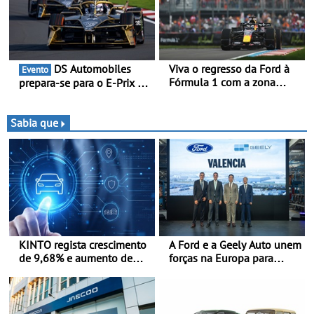
multi-energia às estradas
de Portugal
DS Automobiles
Viva o regresso da Ford à
Evento
Fórmula 1 com a zona
prepara-se para o E-Prix de
“Ready Set Ford” no GP de
Tóquio - A capital japonesa
Espanha no MADRING -
vai acolher duas corridas
Ford Fan Zone com um
noturnas, uma estreia para
Sabia que
preço especial exclusivo de
no campeonato
400 €, para os três dias de
competição
KINTO regista crescimento
A Ford e a Geely Auto unem
de 9,68% e aumento de
forças na Europa para
43% na frota elétrica e
produzir veículos
plug-in
multienergia de última
geração em Espanha