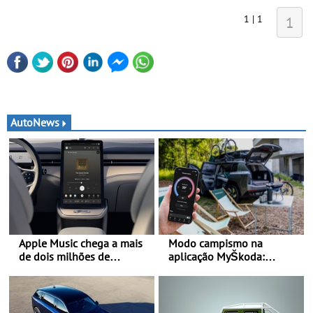
1 | 1
1
AutoNews
Apple Music chega a mais
Modo campismo na
de dois milhões de
aplicação MyŠkoda:
automóveis Volvo
pernoitas confortáveis em
veículos elétricos