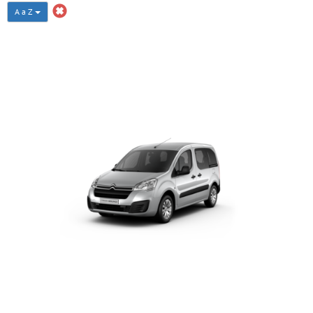
A a Z