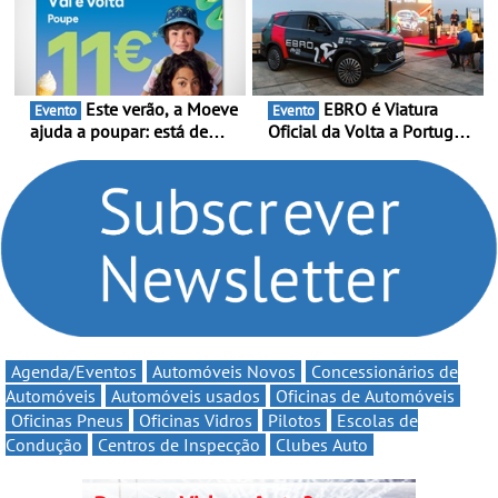
decorre entre 1 de Março e
6 de Setembro
Este verão, a Moeve
EBRO é Viatura
Evento
Evento
ajuda a poupar: está de
Oficial da Volta a Portugal
volta a campanha “Vai e
2026 - Marca reforça
Volta” com descontos de
presença nacional ao lado
até 11€
da mítica prova de ciclismo
e leva a sua gama SUV
multi-energia às estradas
de Portugal
Agenda/Eventos
Automóveis Novos
Concessionários de
Automóveis
Automóveis usados
Oficinas de Automóveis
Oficinas Pneus
Oficinas Vidros
Pilotos
Escolas de
Condução
Centros de Inspecção
Clubes Auto