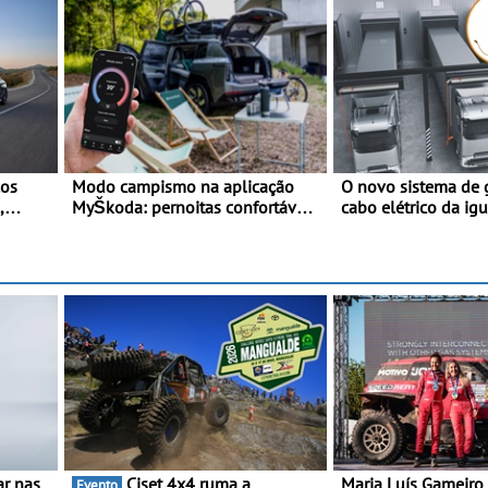
los
Modo campismo na aplicação
O novo sistema de
,
MyŠkoda: pernoitas confortáveis
cabo elétrico da ig
ativo
em veículos elétricos
carregamento de ca
carros elétricos - O 
s
horizontal traz mai
para os motoristas
acidentes nas mano
máxima proteção co
ar nas
Ciset 4x4 ruma a
Maria Luís Gameiro 
Evento