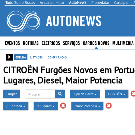
Tudo Sobre Rodas
Andar de Moto
AutoNews
Propedalar
Cardápio
EVENTOS
NOTÍCIAS
ELÉTRICOS
SERVIÇOS
CARROS NOVOS
MULTIMÉDIA
grelha
listagem
comparação
CITROËN Furgões Novos em Portuga
Lugares, Diesel, Maior Potencia
Limpar
Tipo de Carro
CITROËN
Cilindrada
9 Lugares
Maior Potencia