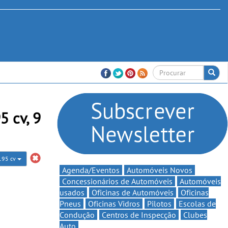
 cv, 9
195 cv
Agenda/Eventos
Automóveis Novos
Concessionários de Automóveis
Automóveis
usados
Oficinas de Automóveis
Oficinas
Pneus
Oficinas Vidros
Pilotos
Escolas de
Condução
Centros de Inspecção
Clubes
Auto