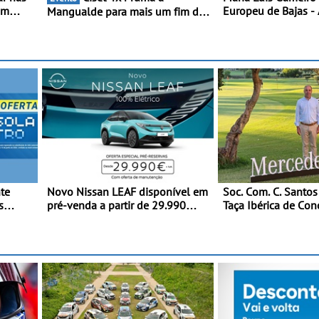
em
Europeu de Bajas - 
Mangualde para mais um fim de
inala o
da Grécia
semana de espetáculo,
de
resistência e desafios na
montanha
nte
Novo Nissan LEAF disponível em
Soc. Com. C. Santos
pré-venda a partir de 29.990
Taça Ibérica de Con
istente
euros + IVA - Como parte da
do MercedesTrophy
oras
campanha exclusiva de
lançamento, os primeiros
clientes beneficiam da oferta de
3 anos de manutenção incluída