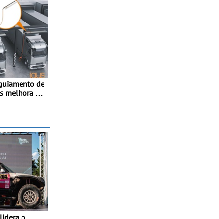
 guiamento de
us melhora o
miões e
e-tract DC
s conforto
, menos
bras e
ntra furtos
lidera o