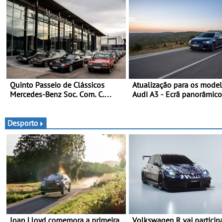
Quinto Passeio de Clássicos
Atualização para os mode
Mercedes-Benz Soc. Com. C.
Audi A3 - Ecrã panorâmico
Santos com inscrições abertas
assist. de condução adapt
plus, estacion. assistido e
assistente de marcha-atrá
Desporto
Ioan Lloyd comemora a primeira
Volkswagen R vai particip