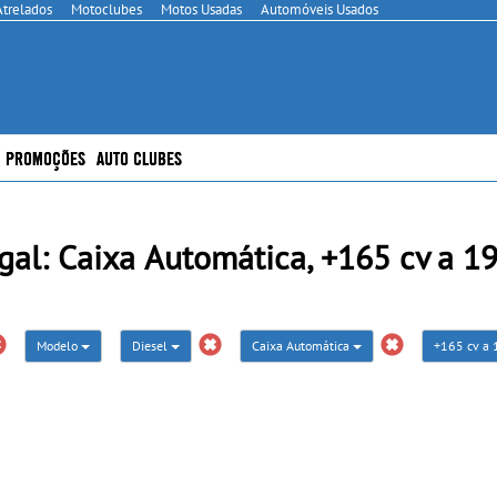
Atrelados
Motoclubes
Motos Usadas
Automóveis Usados
PROMOÇÕES
AUTO CLUBES
l: Caixa Automática, +165 cv a 195
Modelo
Diesel
Caixa Automática
+165 cv a 