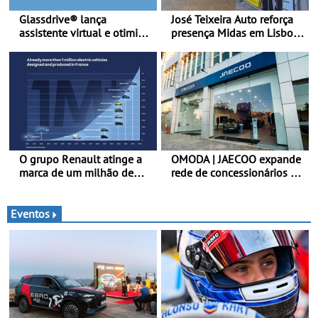
Glassdrive® lança
José Teixeira Auto reforça
assistente virtual e otimiza
presença Midas em Lisboa
marcações online em
com abertura em Campo
Portugal - A Assistente
Grande - E assinatura para
“Ana” está disponível 24
nova unidade em Vialonga
horas por dia e reforça o
suporte contínuo ao cliente
O grupo Renault atinge a
OMODA | JAECOO expande
marca de um milhão de
rede de concessionários -
automóveis elétricos “Made
Reforço da cobertura a
in France” desde 2010
nível nacional continua em
bom ritmo
Eventos