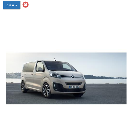
Z a A