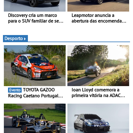
Discovery cria um marco
Leapmotor anuncia a
para o SUV familiar de sete
abertura das encomendas
lugares - A gama Discovery
do B03X - Uma nova
passa agora a
referência no segmento
disponibilizar três versões
dos crossovers urbanos
Desporto
distintas
TOYOTA GAZOO
Ioan Lloyd comemora a
Evento
primeira vitória na ADAC
Racing Caetano Portugal
Opel GSE Rally Cup - Claire
leva ambição redobrada ao
Schönborn é a segunda
Rali da Madeira, com Pedro
mulher a subir ao pódio na
Almeida e Kris Meeke
Rally Cup