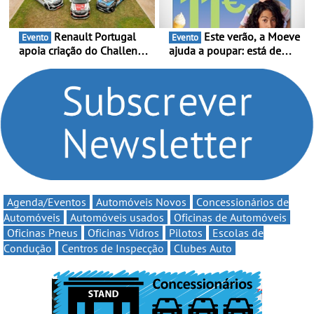
Renault Portugal
Este verão, a Moeve
Evento
Evento
apoia criação do Challenge
ajuda a poupar: está de
Clio Rally5 - O
volta a campanha “Vai e
compromisso com o
Volta” com descontos de
automobilismo nacional
até 11€
continua em 2026
Agenda/Eventos
Automóveis Novos
Concessionários de
Automóveis
Automóveis usados
Oficinas de Automóveis
Oficinas Pneus
Oficinas Vidros
Pilotos
Escolas de
Condução
Centros de Inspecção
Clubes Auto