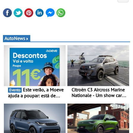
AutoNews
Este verão, a Moeve
Citroën C3 Aircross Marine
Evento
Nationale - Um show car
ajuda a poupar: está de
inédito que celebra 400
volta a campanha “Vai e
anos de compromisso e
Volta” com descontos de
inovação
até 11€