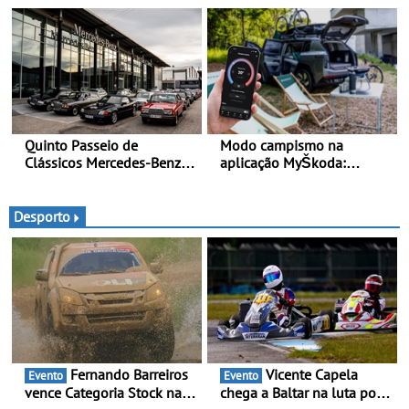
para reduzir a pegada de
panorâmico, assist. de
carbono - O projeto é
condução adaptativo plus,
designado como
estacion. assistido e
Cornerstone
assistente de marcha-atrás
Quinto Passeio de
Modo campismo na
Clássicos Mercedes-Benz
aplicação MyŠkoda:
Soc. Com. C. Santos com
pernoitas confortáveis em
inscrições abertas
veículos elétricos
Desporto
Fernando Barreiros
Vicente Capela
Evento
Evento
vence Categoria Stock na
chega a Baltar na luta por