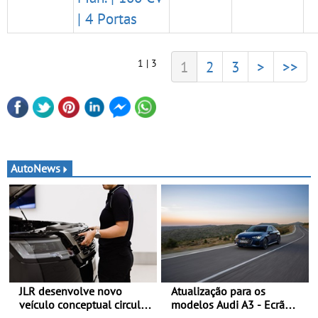
| 4 Portas
1 | 3
1
2
3
>
>>
AutoNews
JLR desenvolve novo
Atualização para os
veículo conceptual circular
modelos Audi A3 - Ecrã