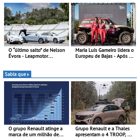
Baja da Grécia - Piloto
pontos na classificação -
conquista importante
Piloto de Beja disputa a 3ª
triunfo para o Mundial de
ronda do RMC Portugal
Bajas
com ambição renovada de
regressar ao pódio
O “último salto” de Nelson
Maria Luís Gameiro lidera o
Évora - Leapmotor
Europeu de Bajas - Após a
Portugal ao lado do
Baja da Grécia
Campeão Olímpico num
momento histórico
Sabia que
O grupo Renault atinge a
Grupo Renault e a Thales
marca de um milhão de
apresentam o 4 TROOP, um