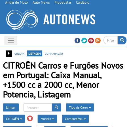
Andar de Moto
Auto News
Propedalar
Cardápio
Toggle
navigation
grelha
listagem
comparação
CITROËN Carros e Furgões Novos
em Portugal: Caixa Manual,
+1500 cc a 2000 cc, Menor
Potencia, Listagem
Limpar
Tipo de Carro
CITROËN
Modelo
Combustível