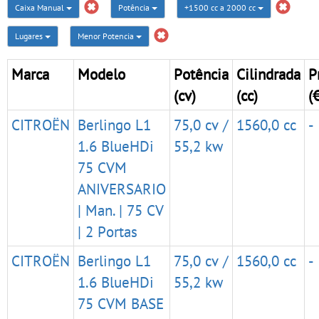
Caixa Manual
Potência
+1500 cc a 2000 cc
Lugares
Menor Potencia
Marca
Modelo
Potência
Cilindrada
P
(cv)
(cc)
(
CITROËN
Berlingo L1
75,0 cv /
1560,0 cc
-
1.6 BlueHDi
55,2 kw
75 CVM
ANIVERSARIO
| Man. | 75 CV
| 2 Portas
CITROËN
Berlingo L1
75,0 cv /
1560,0 cc
-
1.6 BlueHDi
55,2 kw
75 CVM BASE