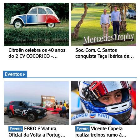
automóveis elétricos “Made
veículo tático inovador
in France” desde 2010
para futuras missões das
forças terrestres
Citroën celebra os 40 anos
Soc. Com. C. Santos
do 2 CV COCORICO -
conquista Taça Ibérica de
Quando o 2 CV vestiu a sua
Concessionários do
camisola tricolor
MercedesTrophy
Eventos
EBRO é Viatura
Vicente Capela
Evento
Evento
Oficial da Volta a Portugal
realiza treinos rumo à