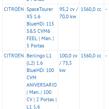
CITROËN
SpaceTourer
95,2 cv /
1560,0 cc
-
XS 1.6
70,0 kw
BlueHDi 115
S&S CVM6
FEEL | Man. |
5 Portas
CITROËN
Berlingo L1
100,0 cv
1560,0 cc
-
(L2) 1.6
/ 73,5
BlueHDi 100
kw
CVM
ANIVERSARIO
| Man. | 100
CV | 2 Portas |
L1 1.6