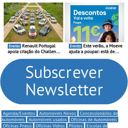
2026 - Marca reforça
temporada do Campeonato
presença nacional ao lado
Portugal Karting e mira boa
da mítica prova de ciclismo
estreia - O Campeonato
e leva a sua gama SUV
Portugal Karting 2026
multi-energia às estradas
decorre entre 1 de Março e
de Portugal
6 de Setembro
Renault Portugal
Este verão, a Moeve
Evento
Evento
apoia criação do Challenge
ajuda a poupar: está de
Clio Rally5 - O
volta a campanha “Vai e
compromisso com o
Volta” com descontos de
automobilismo nacional
até 11€
continua em 2026
Agenda/Eventos
Automóveis Novos
Concessionários de
Automóveis
Automóveis usados
Oficinas de Automóveis
Oficinas Pneus
Oficinas Vidros
Pilotos
Escolas de