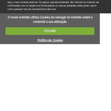
seja o mais correcta possível. Os preços, quando existentes, são indicativos e devem ser
confirmados com os respectivos fornecedores ou marcas presentes neste portal, assim
como qualquer tipo de características técnicas.
O nosso website utiliza
Cookies
. Ao navegar no website estará a
consentir a sua utilização.
FECHAR
Política de
Cookies