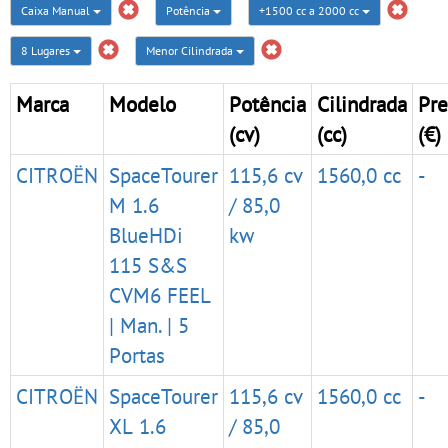
Caixa Manual
Potência
+1500 cc a 2000 cc
8 Lugares
Menor Cilindrada
Marca
Modelo
Potência
Cilindrada
Pre
(cv)
(cc)
(€)
CITROËN
SpaceTourer
115,6 cv
1560,0 cc
-
M 1.6
/ 85,0
BlueHDi
kw
115 S&S
CVM6 FEEL
| Man. | 5
Portas
CITROËN
SpaceTourer
115,6 cv
1560,0 cc
-
XL 1.6
/ 85,0