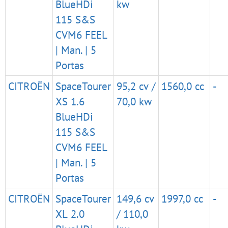
BlueHDi
kw
115 S&S
CVM6 FEEL
| Man. | 5
Portas
CITROËN
SpaceTourer
95,2 cv /
1560,0 cc
-
XS 1.6
70,0 kw
BlueHDi
115 S&S
CVM6 FEEL
| Man. | 5
Portas
CITROËN
SpaceTourer
149,6 cv
1997,0 cc
-
XL 2.0
/ 110,0