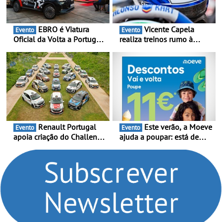
EBRO é Viatura
Vicente Capela
Evento
Evento
Oficial da Volta a Portugal
realiza treinos rumo à
2026 - Marca reforça
temporada do Campeonato
presença nacional ao lado
Portugal Karting e mira boa
da mítica prova de ciclismo
estreia - O Campeonato
e leva a sua gama SUV
Portugal Karting 2026
multi-energia às estradas
decorre entre 1 de Março e
de Portugal
6 de Setembro
Renault Portugal
Este verão, a Moeve
Evento
Evento
apoia criação do Challenge
ajuda a poupar: está de
Clio Rally5 - O
volta a campanha “Vai e
compromisso com o
Volta” com descontos de
automobilismo nacional
até 11€
continua em 2026