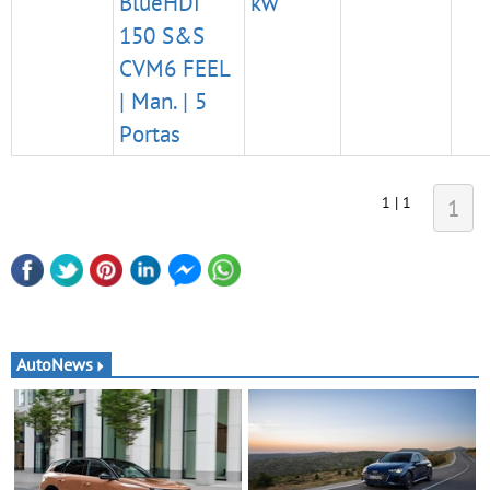
BlueHDi
kw
150 S&S
CVM6 FEEL
| Man. | 5
Portas
1 | 1
1
AutoNews