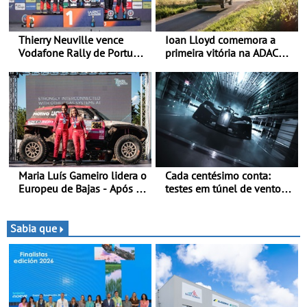
Thierry Neuville vence
Ioan Lloyd comemora a
Vodafone Rally de Portugal
primeira vitória na ADAC
2026 - Furo na penúltima
Opel GSE Rally Cup - Claire
especial tira triunfo a Ogier
Schönborn é a segunda
mulher a subir ao pódio na
Rally Cup
Maria Luís Gameiro lidera o
Cada centésimo conta:
Europeu de Bajas - Após a
testes em túnel de vento
Baja da Grécia
para o OPEL GSE 27FE - O
túnel de vento fornece
dados de alta precisão para
Sabia que
o equilíbrio, a eficiência e a
afinação do veículo