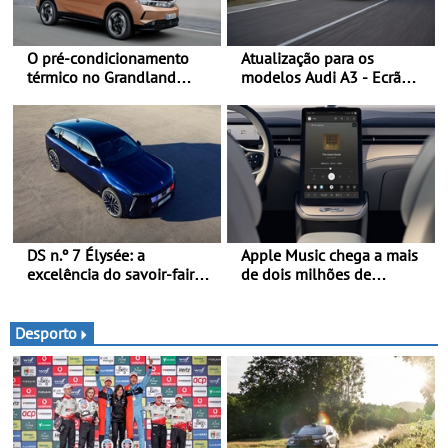
O pré-condicionamento
Atualização para os
térmico no Grandland
modelos Audi A3 - Ecrã
Electric e noutros modelos
panorâmico, assist. de
Opel - Manter-se fresco
condução adaptativo plus,
nos dias quentes de verão
estacion. assistido e
assistente de marcha-atrás
DS n.º 7 Élysée: a
Apple Music chega a mais
excelência do savoir-faire
de dois milhões de
francês ao serviço do
automóveis Volvo
presidente da República
Francesa
Desporto