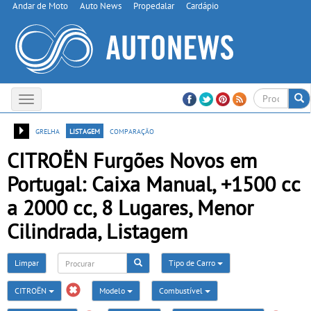
Andar de Moto
Auto News
Propedalar
Cardápio
Toggle
navigation
grelha
listagem
comparação
CITROËN Furgões Novos em
Portugal: Caixa Manual, +1500 cc
a 2000 cc, 8 Lugares, Menor
Cilindrada, Listagem
Limpar
Tipo de Carro
CITROËN
Modelo
Combustível