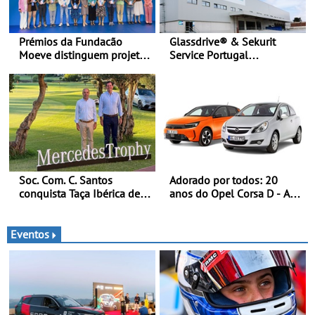
Prémios da Fundacão
Glassdrive® & Sekurit
Moeve distinguem projeto
Service Portugal
português Fruta Feia pela
inauguram nova sede em
promoção de uma
Vila Nova de Gaia e
transição ecológica justa
melhoram resposta ao
aftermarket - Reforço do
portefólio e melhoria dos
prazos reduzem tempo de
imobilização das viaturas
Soc. Com. C. Santos
Adorado por todos: 20
conquista Taça Ibérica de
anos do Opel Corsa D - A
Concessionários do
quarta geração do Corsa
MercedesTrophy
celebra a estreia mundial
no Salão Internacional do
Eventos
Automóvel Britânico, em
Londres