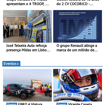
apresentam o 4 TROOP, um
do 2 CV COCORICO -
veículo tático inovador
Quando o 2 CV vestiu a sua
para futuras missões das
camisola tricolor
forças terrestres
José Teixeira Auto reforça
O grupo Renault atinge a
presença Midas em Lisboa
marca de um milhão de
com abertura em Campo
automóveis elétricos “Made
Grande - E assinatura para
in France” desde 2010
nova unidade em Vialonga
Eventos
EBRO é Viatura
Vicente Capela
Evento
Evento