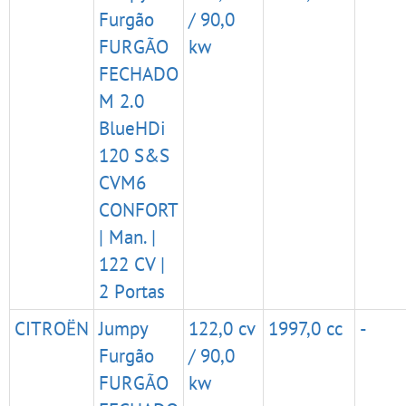
Furgão
/ 90,0
FURGÃO
kw
FECHADO
M 2.0
BlueHDi
120 S&S
CVM6
CONFORT
| Man. |
122 CV |
2 Portas
CITROËN
Jumpy
122,0 cv
1997,0 cc
-
Furgão
/ 90,0
FURGÃO
kw