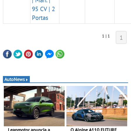
| Man. |
95 CV | 2
Portas
1 | 1
1
AutoNews
Leapmotor anuncia a
O Alpine A110 FUTURE