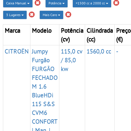
Caixa Manual
Potência
+1500 cc a 2000 cc
3 Lugares
Mais Caro
Marca
Modelo
Potência
Cilindrada
Preço
(cv)
(cc)
(€)
CITROËN
Jumpy
115,0 cv
1560,0 cc
-
Furgão
/ 85,0
FURGÃO
kw
FECHADO
M 1.6
BlueHDi
115 S&S
CVM6
CONFORT
| Man. |