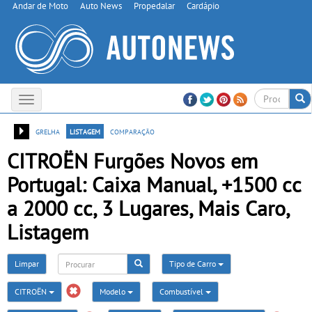
Andar de Moto
Auto News
Propedalar
Cardápio
Toggle
navigation
grelha
listagem
comparação
CITROËN Furgões Novos em
Portugal: Caixa Manual, +1500 cc
a 2000 cc, 3 Lugares, Mais Caro,
Listagem
Limpar
Tipo de Carro
CITROËN
Modelo
Combustível