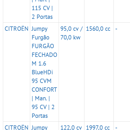
115 CV |
2 Portas
CITROËN
Jumpy
95,0 cv /
1560,0 cc
-
Furgão
70,0 kw
FURGÃO
FECHADO
M 1.6
BlueHDi
95 CVM
CONFORT
| Man. |
95 CV | 2
Portas
CITROËN
Jumpy
122,0 cv
1997,0 cc
-