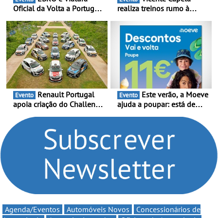
Oficial da Volta a Portugal
realiza treinos rumo à
2026 - Marca reforça
temporada do Campeonato
presença nacional ao lado
Portugal Karting e mira boa
da mítica prova de ciclismo
estreia - O Campeonato
e leva a sua gama SUV
Portugal Karting 2026
multi-energia às estradas
decorre entre 1 de Março e
de Portugal
6 de Setembro
Renault Portugal
Este verão, a Moeve
Evento
Evento
apoia criação do Challenge
ajuda a poupar: está de
Clio Rally5 - O
volta a campanha “Vai e
compromisso com o
Volta” com descontos de
automobilismo nacional
até 11€
continua em 2026
Agenda/Eventos
Automóveis Novos
Concessionários de