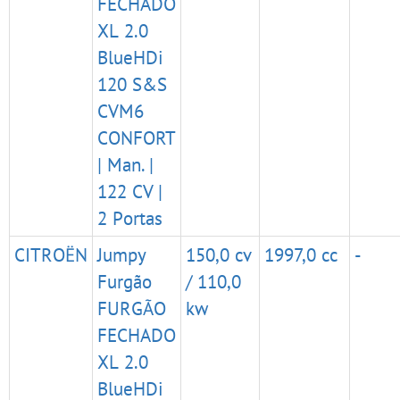
FECHADO
XL 2.0
BlueHDi
120 S&S
CVM6
CONFORT
| Man. |
122 CV |
2 Portas
CITROËN
Jumpy
150,0 cv
1997,0 cc
-
Furgão
/ 110,0
FURGÃO
kw
FECHADO
XL 2.0
BlueHDi