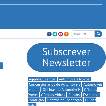
Agenda/Eventos
Automóveis Novos
Concessionários de Automóveis
Automóveis
usados
Oficinas de Automóveis
Oficinas
Pneus
Oficinas Vidros
Pilotos
Escolas de
Condução
Centros de Inspecção
Clubes
Auto