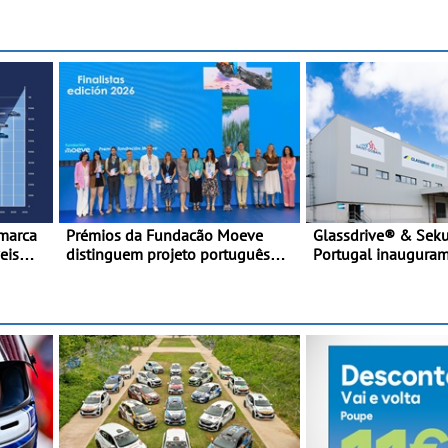
a o
melhores performa
categoria
 marca
Prémios da Fundacão Moeve
Glassdrive® & Sekur
eis
distinguem projeto português
Portugal inaugura
 desde
Fruta Feia pela promoção de uma
em Vila Nova de Ga
transição ecológica justa
melhoram resposta
aftermarket - Refor
portefólio e melhor
reduzem tempo de 
das viaturas