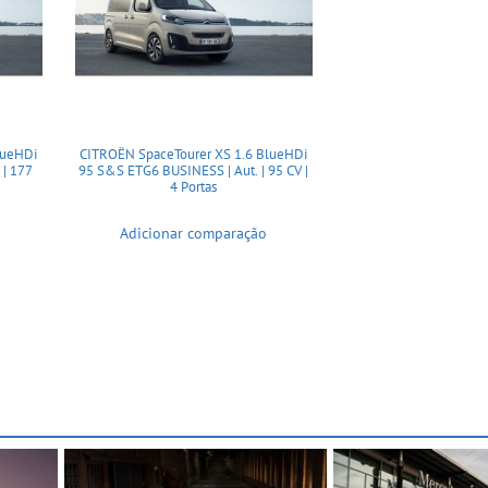
lueHDi
CITROËN SpaceTourer XS 1.6 BlueHDi
 | 177
95 S&S ETG6 BUSINESS | Aut. | 95 CV |
4 Portas
Adicionar comparação