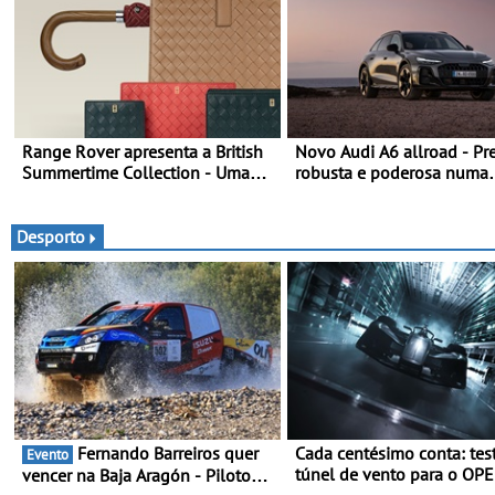
Range Rover apresenta a British
Novo Audi A6 allroad - Pr
Summertime Collection - Uma
robusta e poderosa numa
expressão requintada do luxo
carroçaria larga e distintiv
moderno inspirada nos rituais e
combinada com elemento
momentos culturais da época de
design específicos da ver
Desporto
verão britânica
allroad
Fernando Barreiros quer
Cada centésimo conta: tes
Evento
túnel de vento para o OP
vencer na Baja Aragón - Piloto
27FE - O túnel de vento f