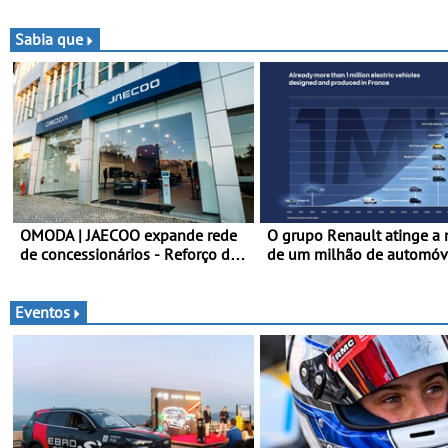
está na luta pelo título da Taça
dados de alta precisão par
do Mundo de Bajas
equilíbrio, a eficiência e a
Sabia que
afinação do veículo
OMODA | JAECOO expande rede
O grupo Renault atinge a
de concessionários - Reforço da
de um milhão de automóv
cobertura a nível nacional
elétricos “Made in France”
continua em bom ritmo
2010
Eventos