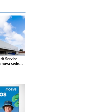
nces da
it Service
m nova sede
ia e
 ao
ço do
ia dos prazos
imobilização