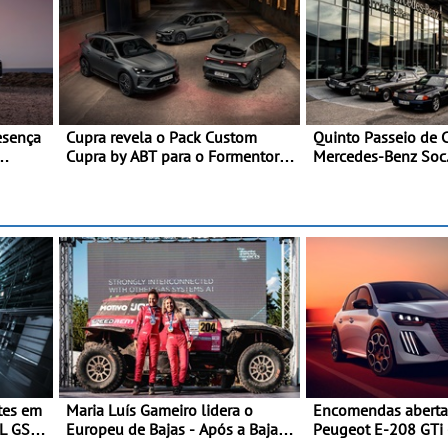
esença
Cupra revela o Pack Custom
Quinto Passeio de C
Cupra by ABT para o Formentor e
Mercedes-Benz Soc.
a
o Leon no Red Bull Ring
Santos com inscriçõ
s de
são
tes em
Maria Luís Gameiro lidera o
Encomendas aberta
EL GSE
Europeu de Bajas - Após a Baja
Peugeot E-208 GTi 
ornece
da Grécia
desportivo elétrico