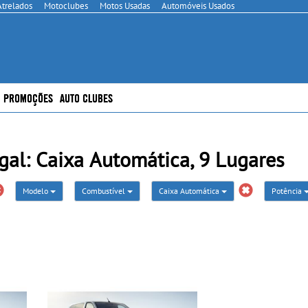
Atrelados
Motoclubes
Motos Usadas
Automóveis Usados
PROMOÇÕES
AUTO CLUBES
al: Caixa Automática, 9 Lugares
Modelo
Combustível
Caixa Automática
Potência