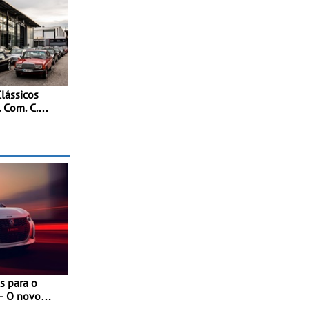
lássicos
 Com. C.
es abertas
s para o
- O novo
 com as