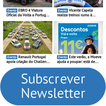
EBRO é Viatura
Vicente Capela
Evento
Evento
Oficial da Volta a Portugal
realiza treinos rumo à
2026 - Marca reforça
temporada do Campeonato
presença nacional ao lado
Portugal Karting e mira boa
da mítica prova de ciclismo
estreia - O Campeonato
e leva a sua gama SUV
Portugal Karting 2026
multi-energia às estradas
decorre entre 1 de Março e
de Portugal
6 de Setembro
Renault Portugal
Este verão, a Moeve
Evento
Evento
apoia criação do Challenge
ajuda a poupar: está de
Clio Rally5 - O
volta a campanha “Vai e
compromisso com o
Volta” com descontos de
automobilismo nacional
até 11€
continua em 2026