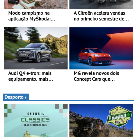
Modo campismo na
A Citroën acelera vendas
aplicação MyŠkoda:
no primeiro semestre de
pernoitas confortáveis em
2026 - Uma gama
veículos elétricos
renovada, uma dinâmica
confirmada
Audi Q4 e-tron: mais
MG revela novos dois
equipamento, mais
Concept Cars que
tecnologia e uma oferta
combinam a sua herança
ainda mais competitiva -
desportiva com tecnologia
Até 740 quilómetros de
avançada - No Goodwood
Desporto
autonomia e carregamento
Festival of Speed 2026
mais rápido