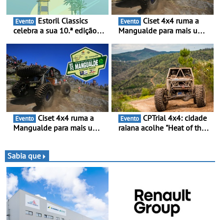
Estoril Classics
Ciset 4x4 ruma a
Evento
Evento
celebra a sua 10.ª edição
Mangualde para mais um
de 18 a 20 de Setembro de
fim de semana de
2026
espetáculo, resistência e
desafios na montanha
Ciset 4x4 ruma a
CPTrial 4x4: cidade
Evento
Evento
Mangualde para mais um
raiana acolhe "Heat of the
fim de semana de
Mountain" - Três dezenas
espetáculo, resistência e
de equipas em Bragança
desafios na montanha
Sabia que