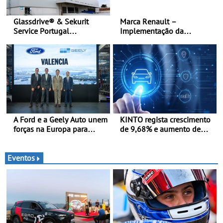
Glassdrive® & Sekurit
Marca Renault –
Service Portugal
Implementação da
inauguram nova sede em
estratégia «futuREady»,
Vila Nova de Gaia e
combinando crescimento,
melhoram resposta ao
eletrificação e criação de
aftermarket - Reforço do
valor
portefólio e melhoria dos
prazos reduzem tempo de
imobilização das viaturas
A Ford e a Geely Auto unem
KINTO regista crescimento
forças na Europa para
de 9,68% e aumento de
produzir veículos
43% na frota elétrica e
multienergia de última
plug-in
geração em Espanha
Eventos