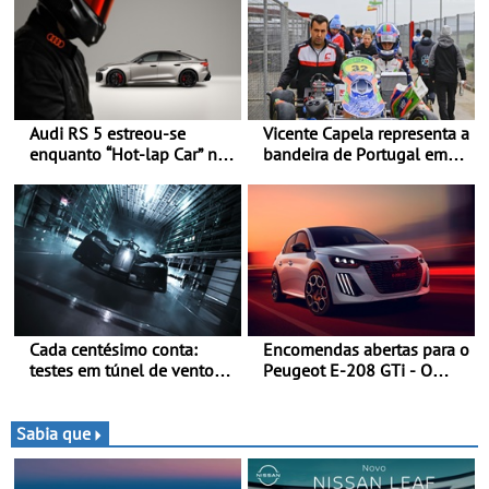
britânica
reduzidos em 30%)
Audi RS 5 estreou-se
Vicente Capela representa a
enquanto “Hot-lap Car” no
bandeira de Portugal em
grande prémio de Fórmula
novo desafio pelo
1 de Miami
Espanhol de Kart - Piloto
de Beja chega para a 2ª
ronda do Campeonato
Espanhol de Kart, em
Teruel
Cada centésimo conta:
Encomendas abertas para o
testes em túnel de vento
Peugeot E-208 GTi - O
para o OPEL GSE 27FE - O
novo desportivo elétrico
túnel de vento fornece
com as melhores
dados de alta precisão para
performances da categoria
Sabia que
o equilíbrio, a eficiência e a
afinação do veículo