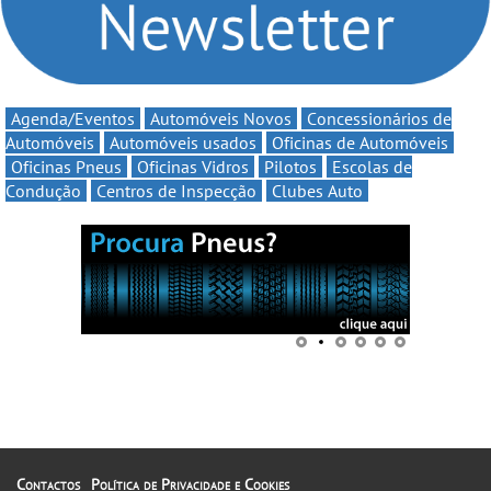
Agenda/Eventos
Automóveis Novos
Concessionários de
Automóveis
Automóveis usados
Oficinas de Automóveis
Oficinas Pneus
Oficinas Vidros
Pilotos
Escolas de
Condução
Centros de Inspecção
Clubes Auto
Contactos
Política de Privacidade e Cookies