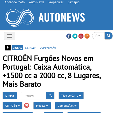
Andar de Moto
Auto News
Propedalar
Cardápio
Toggle
navigation
grelha
listagem
comparação
CITROËN Furgões Novos em
Portugal: Caixa Automática,
+1500 cc a 2000 cc, 8 Lugares,
Mais Barato
Limpar
Tipo de Carro
CITROËN
Modelo
Combustível