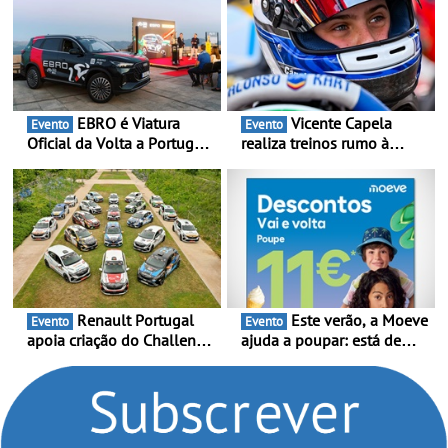
prazos reduzem tempo de
imobilização das viaturas
EBRO é Viatura
Vicente Capela
Evento
Evento
Oficial da Volta a Portugal
realiza treinos rumo à
2026 - Marca reforça
temporada do Campeonato
presença nacional ao lado
Portugal Karting e mira boa
da mítica prova de ciclismo
estreia - O Campeonato
e leva a sua gama SUV
Portugal Karting 2026
multi-energia às estradas
decorre entre 1 de Março e
de Portugal
6 de Setembro
Renault Portugal
Este verão, a Moeve
Evento
Evento
apoia criação do Challenge
ajuda a poupar: está de
Clio Rally5 - O
volta a campanha “Vai e
compromisso com o
Volta” com descontos de
automobilismo nacional
até 11€
continua em 2026