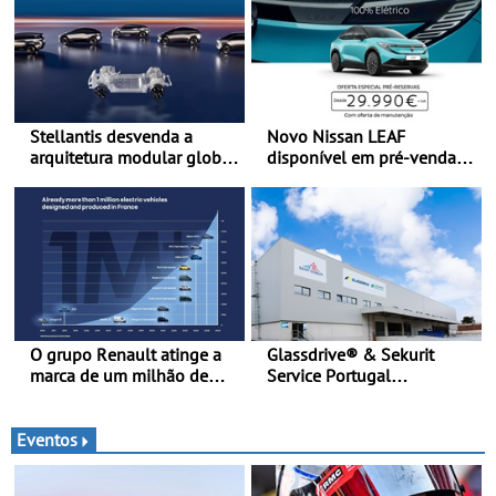
Stellantis desvenda a
Novo Nissan LEAF
arquitetura modular global
disponível em pré-venda a
de veículos STLA ONE - A
partir de 29.990 euros +
STLA One será lançada em
IVA - Como parte da
2027 e foi concebida para
campanha exclusiva de
reunir cinco plataformas
lançamento, os primeiros
diferentes numa única
clientes beneficiam da
arquitetura escalável
oferta de 3 anos de
manutenção incluída
O grupo Renault atinge a
Glassdrive® & Sekurit
marca de um milhão de
Service Portugal
automóveis elétricos “Made
inauguram nova sede em
in France” desde 2010
Vila Nova de Gaia e
melhoram resposta ao
Eventos
aftermarket - Reforço do
portefólio e melhoria dos