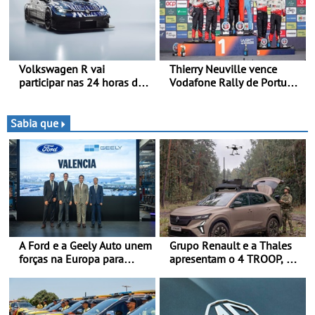
Volkswagen R vai
Thierry Neuville vence
participar nas 24 horas de
Vodafone Rally de Portugal
Nürburgring em 2027 - No
2026 - Furo na penúltima
ano em que assinala o 25.º
especial tira triunfo a Ogier
aniversário da Marca de
Sabia que
performance premium
A Ford e a Geely Auto unem
Grupo Renault e a Thales
forças na Europa para
apresentam o 4 TROOP, um
produzir veículos
veículo tático inovador
multienergia de última
para futuras missões das
geração em Espanha
forças terrestres