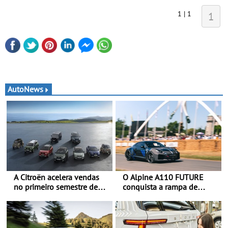
1 | 1
1
AutoNews
A Citroën acelera vendas
O Alpine A110 FUTURE
no primeiro semestre de
conquista a rampa de
2026 - Uma gama
Goodwood na sua estreia
renovada, uma dinâmica
dinâmica a nível mundial -
confirmada
O protótipo de
desenvolvimento do Alpine