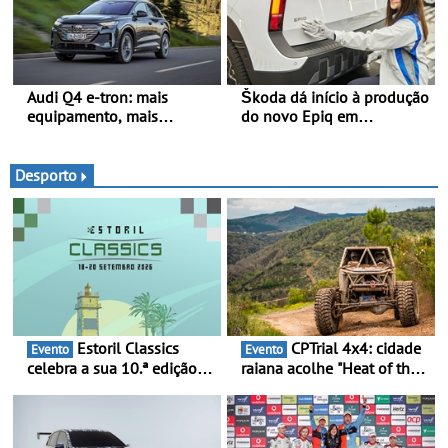
A110 FUTURE fez a sua
estreia dinâmica, em
público
Audi Q4 e-tron: mais
Škoda dá início à produção
equipamento, mais
do novo Epiq em
tecnologia e uma oferta
Pamplona, Espanha
ainda mais competitiva -
Até 740 quilómetros de
Desporto
autonomia e carregamento
mais rápido
Estoril Classics
CPTrial 4x4: cidade
Evento
Evento
celebra a sua 10.ª edição
raiana acolhe "Heat of the
de 18 a 20 de Setembro de
Mountain" - Três dezenas
2026
de equipas em Bragança