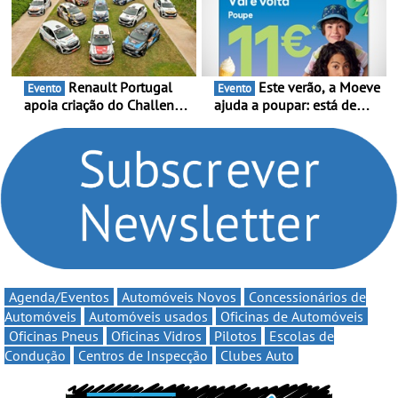
multi-energia às estradas
decorre entre 1 de Março e
de Portugal
6 de Setembro
Renault Portugal
Este verão, a Moeve
Evento
Evento
apoia criação do Challenge
ajuda a poupar: está de
Clio Rally5 - O
volta a campanha “Vai e
compromisso com o
Volta” com descontos de
automobilismo nacional
até 11€
continua em 2026
Agenda/Eventos
Automóveis Novos
Concessionários de
Automóveis
Automóveis usados
Oficinas de Automóveis
Oficinas Pneus
Oficinas Vidros
Pilotos
Escolas de
Condução
Centros de Inspecção
Clubes Auto