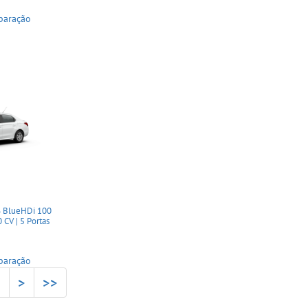
paração
6 BlueHDi 100
 CV | 5 Portas
paração
2
>
>>