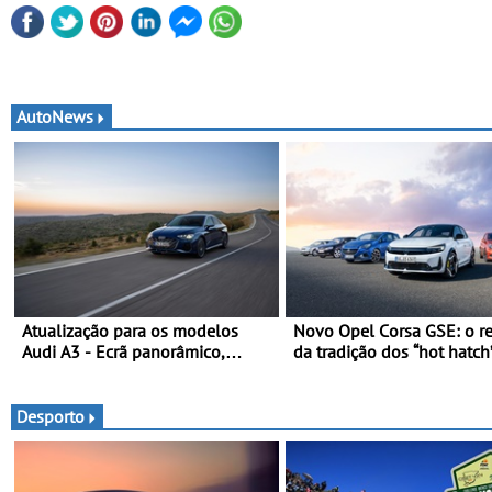
AutoNews
Atualização para os modelos
Novo Opel Corsa GSE: o r
Audi A3 - Ecrã panorâmico,
da tradição dos “hot hatch”
assist. de condução adaptativo
Pequeno, potente, rápido:
plus, estacion. assistido e
kW (281 cv), 345 Nm, 0 a
assistente de marcha-atrás
km/h em 5,5 segundos
Desporto