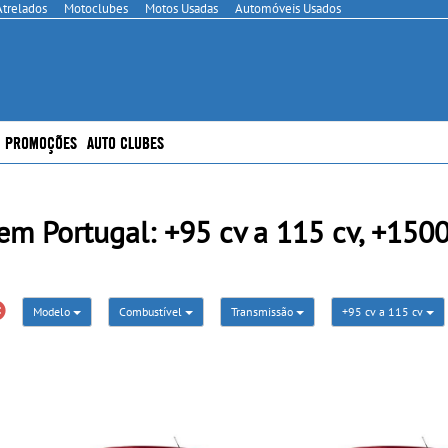
Atrelados
Motoclubes
Motos Usadas
Automóveis Usados
PROMOÇÕES
AUTO CLUBES
m Portugal: +95 cv a 115 cv, +1500
Modelo
Combustível
Transmissão
+95 cv a 115 cv