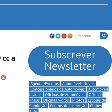
 cc a
Agenda/Eventos
Automóveis Novos
Concessionários de Automóveis
Automóveis
usados
Oficinas de Automóveis
Oficinas
Pneus
Oficinas Vidros
Pilotos
Escolas de
Condução
Centros de Inspecção
Clubes
Auto