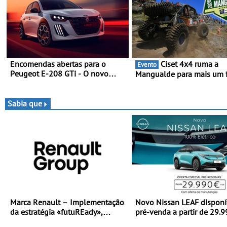
Encomendas abertas para o
Ciset 4x4 ruma a
Evento
Peugeot E-208 GTi - O novo
Mangualde para mais um 
desportivo elétrico com as
semana de espetáculo,
melhores performances da
resistência e desafios na
categoria
montanha
Sabia que
Marca Renault – Implementação
Novo Nissan LEAF disponí
da estratégia «futuREady»,
pré-venda a partir de 29.
combinando crescimento,
euros + IVA - Como parte 