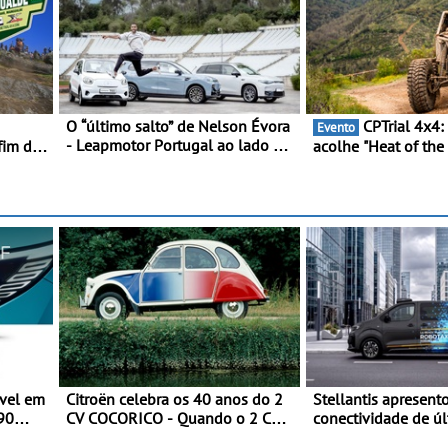
O “último salto” de Nelson Évora
CPTrial 4x4: cidade raiana
Evento
- Leapmotor Portugal ao lado do
fim de
acolhe "Heat of the
Campeão Olímpico num
Três dezenas de eq
momento histórico
Bragança
vel em
Citroën celebra os 40 anos do 2
Stellantis apresent
990
CV COCORICO - Quando o 2 CV
conectividade de ú
da
vestiu a sua camisola tricolor
e a plataforma L4