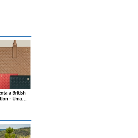
ta a British
tion - Uma
da do luxo
os rituais e
 da época de