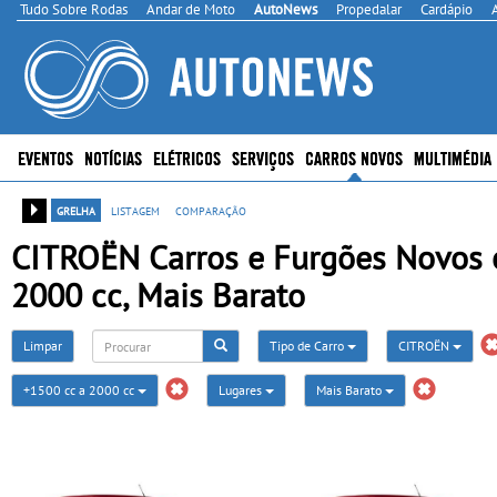
Tudo Sobre Rodas
Andar de Moto
AutoNews
Propedalar
Cardápio
EVENTOS
NOTÍCIAS
ELÉTRICOS
SERVIÇOS
CARROS NOVOS
MULTIMÉDIA
grelha
listagem
comparação
CITROËN Carros e Furgões Novos e
2000 cc, Mais Barato
Limpar
Tipo de Carro
CITROËN
+1500 cc a 2000 cc
Lugares
Mais Barato