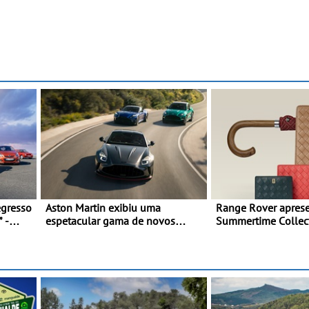
egresso
Aston Martin exibiu uma
Range Rover apresen
 -
espetacular gama de novos
Summertime Collec
 207
modelos ‘S’ no Goodwood
expressão requinta
os 100
Festival of Speed 2026
moderno inspirada n
momentos culturais
verão britânica