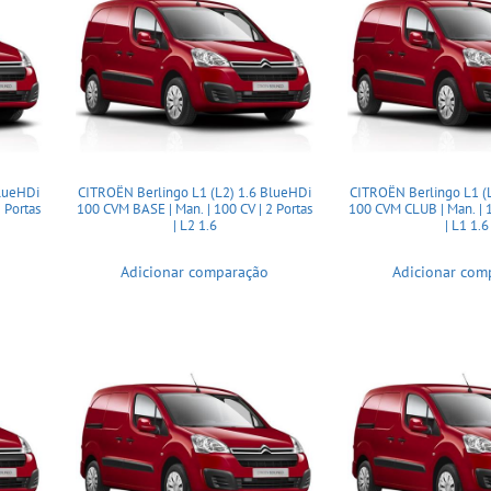
BlueHDi
CITROËN Berlingo L1 (L2) 1.6 BlueHDi
CITROËN Berlingo L1 (
 Portas
100 CVM BASE | Man. | 100 CV | 2 Portas
100 CVM CLUB | Man. | 1
| L2 1.6
| L1 1.6
Adicionar comparação
Adicionar com