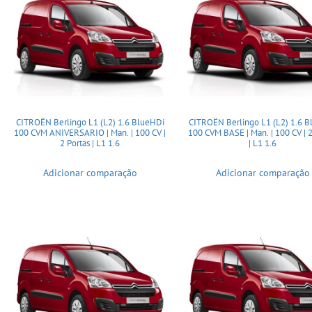
CITROËN Berlingo L1 (L2) 1.6 BlueHDi
CITROËN Berlingo L1 (L2) 1.6 
100 CVM ANIVERSARIO | Man. | 100 CV |
100 CVM BASE | Man. | 100 CV | 2
2 Portas | L1 1.6
| L1 1.6
Adicionar comparação
Adicionar comparação