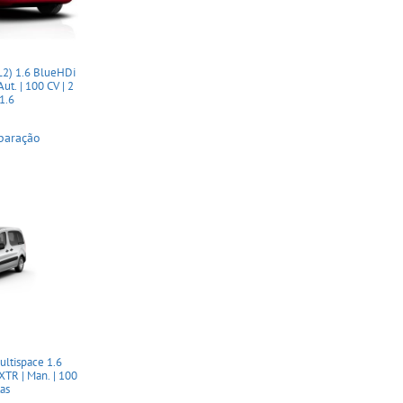
L2) 1.6 BlueHDi
t. | 100 CV | 2
 1.6
paração
ltispace 1.6
TR | Man. | 100
tas