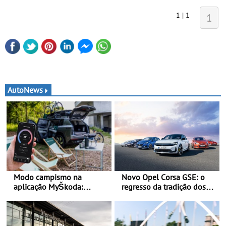
1 | 1
1
AutoNews
Modo campismo na
Novo Opel Corsa GSE: o
aplicação MyŠkoda:
regresso da tradição dos
pernoitas confortáveis em
“hot hatch” - Pequeno,
veículos elétricos
potente, rápido: 207 kW
(281 cv), 345 Nm, 0 aos
100 km/h em 5,5 segundos