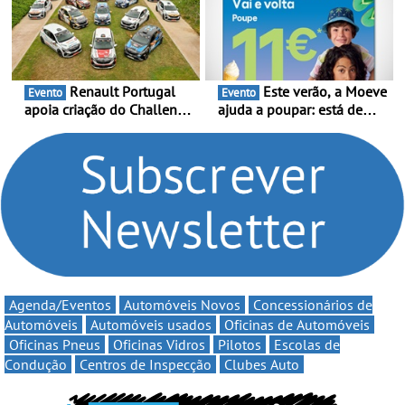
multi-energia às estradas
decorre entre 1 de Março e
de Portugal
6 de Setembro
Renault Portugal
Este verão, a Moeve
Evento
Evento
apoia criação do Challenge
ajuda a poupar: está de
Clio Rally5 - O
volta a campanha “Vai e
compromisso com o
Volta” com descontos de
automobilismo nacional
até 11€
continua em 2026
Agenda/Eventos
Automóveis Novos
Concessionários de
Automóveis
Automóveis usados
Oficinas de Automóveis
Oficinas Pneus
Oficinas Vidros
Pilotos
Escolas de
Condução
Centros de Inspecção
Clubes Auto