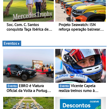
suporte contínuo ao cliente
Soc. Com. C. Santos
Projeto Seawatch: ISN
conquista Taça Ibérica de
reforça operação balnear
Concessionários do
de 2026 - Com apoio de
MercedesTrophy
viaturas Volkswagen
veículos comerciais
Eventos
EBRO é Viatura
Vicente Capela
Evento
Evento
Oficial da Volta a Portugal
realiza treinos rumo à
2026 - Marca reforça
temporada do Campeonato
presença nacional ao lado
Portugal Karting e mira boa
da mítica prova de ciclismo
estreia - O Campeonato
e leva a sua gama SUV
Portugal Karting 2026