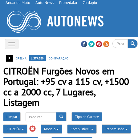
Andar de Moto
Auto News
Propedalar
Cardápio
Toggle
navigation
grelha
listagem
comparação
CITROËN Furgões Novos em
Portugal: +95 cv a 115 cv, +1500
cc a 2000 cc, 7 Lugares,
Listagem
Limpar
Tipo de Carro
CITROËN
Modelo
Combustível
Transmissão