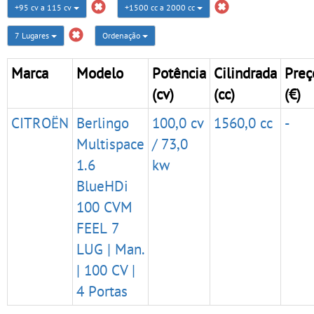
+95 cv a 115 cv
+1500 cc a 2000 cc
7 Lugares
Ordenação
Marca
Modelo
Potência
Cilindrada
Preç
(cv)
(cc)
(€)
CITROËN
Berlingo
100,0 cv
1560,0 cc
-
Multispace
/ 73,0
1.6
kw
BlueHDi
100 CVM
FEEL 7
LUG | Man.
| 100 CV |
4 Portas