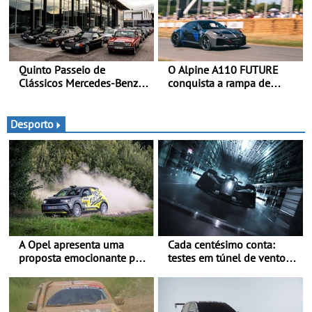
Quinto Passeio de
O Alpine A110 FUTURE
Clássicos Mercedes-Benz
conquista a rampa de
Soc. Com. C. Santos com
Goodwood na sua estreia
inscrições abertas
dinâmica a nível mundial -
O protótipo de
Desporto
desenvolvimento do Alpine
A110 FUTURE fez a sua
estreia dinâmica, em
público
A Opel apresenta uma
Cada centésimo conta:
proposta emocionante para
testes em túnel de vento
os ralis internacionais -
para o OPEL GSE 27FE - O
Novo automóvel de
túnel de vento fornece
competição, um calendário
dados de alta precisão para
apelativo e uma equipa
o equilíbrio, a eficiência e a