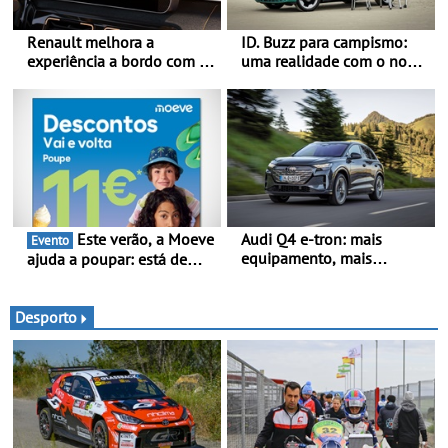
Renault melhora a
ID. Buzz para campismo:
experiência a bordo com o
uma realidade com o novo
Gemini - Este é o assistente
Pacote Boa-Noite - Pacote
de IA da google, agora
Boa-Noite: o ID. Buzz em
disponível com o OpenR
versão Auto-Caravana com
link
ISV de 0 €
Este verão, a Moeve
Audi Q4 e-tron: mais
Evento
equipamento, mais
ajuda a poupar: está de
tecnologia e uma oferta
volta a campanha “Vai e
ainda mais competitiva -
Volta” com descontos de
Até 740 quilómetros de
até 11€
Desporto
autonomia e carregamento
mais rápido