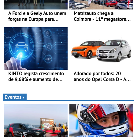
A Ford e a Geely Auto unem
Matrizauto chega a
forças na Europa para
Coimbra - 11ª megastore
produzir veículos
reforça presença da marca
multienergia de última
na Região Centro
geração em Espanha
KINTO regista crescimento
Adorado por todos: 20
de 9,68% e aumento de
anos do Opel Corsa D - A
43% na frota elétrica e
quarta geração do Corsa
plug-in
celebra a estreia mundial
no Salão Internacional do
Eventos
Automóvel Britânico, em
Londres