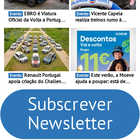
EBRO é Viatura
Vicente Capela
Evento
Evento
Oficial da Volta a Portugal
realiza treinos rumo à
2026 - Marca reforça
temporada do Campeonato
presença nacional ao lado
Portugal Karting e mira boa
da mítica prova de ciclismo
estreia - O Campeonato
e leva a sua gama SUV
Portugal Karting 2026
multi-energia às estradas
decorre entre 1 de Março e
de Portugal
6 de Setembro
Renault Portugal
Este verão, a Moeve
Evento
Evento
apoia criação do Challenge
ajuda a poupar: está de
Clio Rally5 - O
volta a campanha “Vai e
compromisso com o
Volta” com descontos de
automobilismo nacional
até 11€
continua em 2026