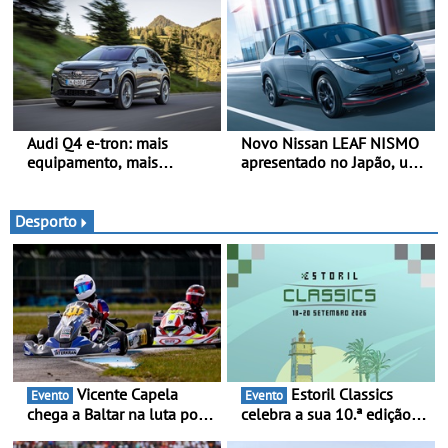
férias - A Suzuki
inscrições abertas
disponibiliza quatro
sistemas de tração integral
adaptados a diferentes
veículos e estilos de
condução
Audi Q4 e-tron: mais
Novo Nissan LEAF NISMO
equipamento, mais
apresentado no Japão, uma
tecnologia e uma oferta
interpretação mais
ainda mais competitiva -
desportiva do SUV 100%
Até 740 quilómetros de
elétrico - Versão de maior
Desporto
autonomia e carregamento
desempenho da terceira
mais rápido
geração do modelo elétrico
da marca
Vicente Capela
Estoril Classics
Evento
Evento
chega a Baltar na luta por
celebra a sua 10.ª edição
pontos na classificação -
de 18 a 20 de Setembro de