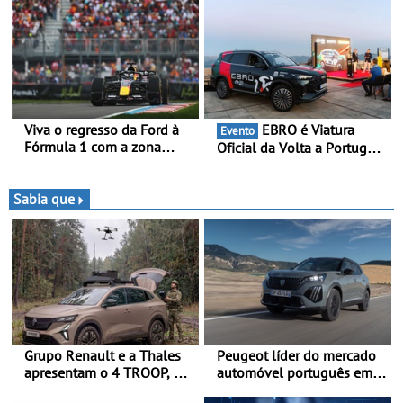
Piloto de Beja disputa a 3ª
2026
ronda do RMC Portugal
com ambição renovada de
regressar ao pódio
Viva o regresso da Ford à
EBRO é Viatura
Evento
Fórmula 1 com a zona
Oficial da Volta a Portugal
“Ready Set Ford” no GP de
2026 - Marca reforça
Espanha no MADRING -
presença nacional ao lado
Ford Fan Zone com um
da mítica prova de ciclismo
Sabia que
preço especial exclusivo de
e leva a sua gama SUV
400 €, para os três dias de
multi-energia às estradas
competição
de Portugal
Grupo Renault e a Thales
Peugeot líder do mercado
apresentam o 4 TROOP, um
automóvel português em
veículo tático inovador
junho e no primeiro