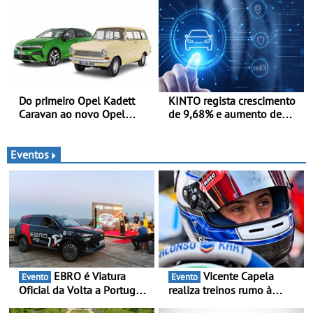
para futuras missões das
semestre
forças terrestres
Do primeiro Opel Kadett
KINTO regista crescimento
Caravan ao novo Opel
de 9,68% e aumento de
Astra Sports Tourer
43% na frota elétrica e
plug-in
Eventos
EBRO é Viatura
Vicente Capela
Evento
Evento
Oficial da Volta a Portugal
realiza treinos rumo à
2026 - Marca reforça
temporada do Campeonato