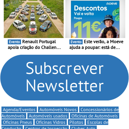
presença nacional ao lado
Portugal Karting e mira boa
da mítica prova de ciclismo
estreia - O Campeonato
e leva a sua gama SUV
Portugal Karting 2026
multi-energia às estradas
decorre entre 1 de Março e
de Portugal
6 de Setembro
Renault Portugal
Este verão, a Moeve
Evento
Evento
apoia criação do Challenge
ajuda a poupar: está de
Clio Rally5 - O
volta a campanha “Vai e
compromisso com o
Volta” com descontos de
automobilismo nacional
até 11€
continua em 2026
Agenda/Eventos
Automóveis Novos
Concessionários de
Automóveis
Automóveis usados
Oficinas de Automóveis
Oficinas Pneus
Oficinas Vidros
Pilotos
Escolas de
Condução
Centros de Inspecção
Clubes Auto