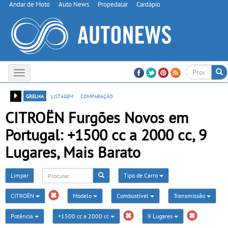
Andar de Moto
Auto News
Propedalar
Cardápio
Toggle
navigation
grelha
listagem
comparação
CITROËN Furgões Novos em
Portugal: +1500 cc a 2000 cc, 9
Lugares, Mais Barato
Limpar
Tipo de Carro
CITROËN
Modelo
Combustível
Transmissão
Potência
+1500 cc a 2000 cc
9 Lugares