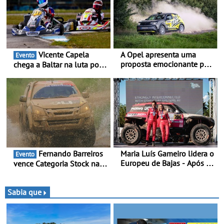
Vicente Capela
A Opel apresenta uma
Evento
proposta emocionante para
chega a Baltar na luta por
os ralis internacionais -
pontos na classificação -
Novo automóvel de
Piloto de Beja disputa a 3ª
competição, um calendário
ronda do RMC Portugal
apelativo e uma equipa
com ambição renovada de
júnior competitiva
regressar ao pódio
Fernando Barreiros
Maria Luís Gameiro lidera o
Evento
Europeu de Bajas - Após a
vence Categoria Stock na
Baja da Grécia
Baja da Grécia - Piloto
conquista importante
triunfo para o Mundial de
Sabia que
Bajas