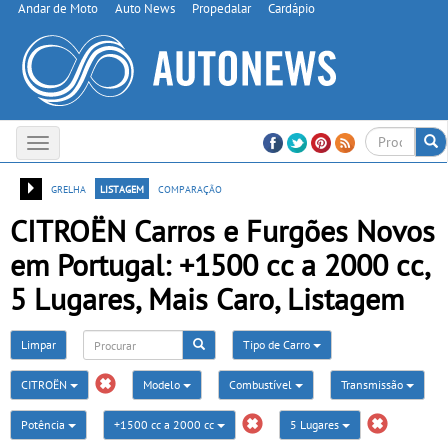
Andar de Moto
Auto News
Propedalar
Cardápio
Toggle
navigation
grelha
listagem
comparação
CITROËN Carros e Furgões Novos
em Portugal: +1500 cc a 2000 cc,
5 Lugares, Mais Caro, Listagem
Limpar
Tipo de Carro
CITROËN
Modelo
Combustível
Transmissão
Potência
+1500 cc a 2000 cc
5 Lugares