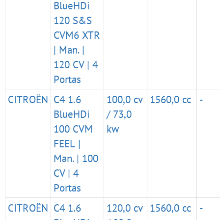
BlueHDi
120 S&S
CVM6 XTR
| Man. |
120 CV | 4
Portas
CITROËN
C4 1.6
100,0 cv
1560,0 cc
-
BlueHDi
/ 73,0
100 CVM
kw
FEEL |
Man. | 100
CV | 4
Portas
CITROËN
C4 1.6
120,0 cv
1560,0 cc
-