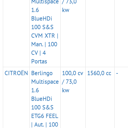
Multispace
/ 73,0
1.6
kw
BlueHDi
100 S&S
CVM XTR |
Man. | 100
CV | 4
Portas
CITROËN
Berlingo
100,0 cv
1560,0 cc
-
Multispace
/ 73,0
1.6
kw
BlueHDi
100 S&S
ETG6 FEEL
| Aut. | 100