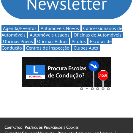
Agenda/Eventos
Automóveis Novos
Concessionários de
Automóveis
Automóveis usados
Oficinas de Automóveis
Oficinas Pneus
Oficinas Vidros
Pilotos
Escolas de
Condução
Centros de Inspecção
Clubes Auto
Contactos
Política de Privacidade e Cookies
A