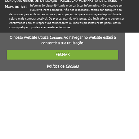
Condições Gerais de Utilização
Resolução Alternativa de Litígios
informação disponibilizada é de carácter informativo. Não pretende ser
Mapa do Site
exaustiva nem completa. Não nos responsabilizamos por qualquer tipo
de incorrecção, embora tenhamos a preocupação de que a informação disponibilizada
seja o mais correcta possível. Os preços, quando existentes, são indicativos e devem ser
confirmados com os respectivos fornecedores ou marcas presentes neste portal, assim
como qualquer tipo de características técnicas.
O nosso website utiliza
Cookies
. Ao navegar no website estará a
consentir a sua utilização.
FECHAR
Política de
Cookies