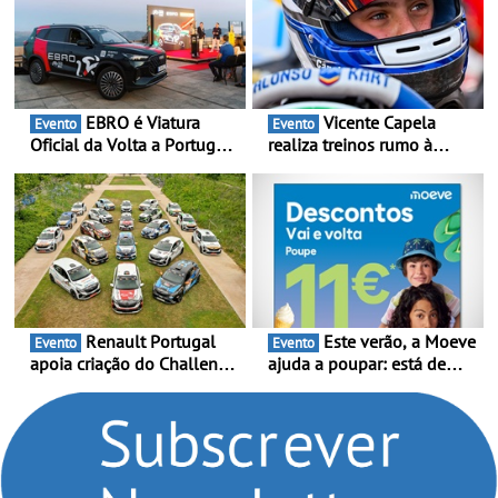
EBRO é Viatura
Vicente Capela
Evento
Evento
Oficial da Volta a Portugal
realiza treinos rumo à
2026 - Marca reforça
temporada do Campeonato
presença nacional ao lado
Portugal Karting e mira boa
da mítica prova de ciclismo
estreia - O Campeonato
e leva a sua gama SUV
Portugal Karting 2026
multi-energia às estradas
decorre entre 1 de Março e
de Portugal
6 de Setembro
Renault Portugal
Este verão, a Moeve
Evento
Evento
apoia criação do Challenge
ajuda a poupar: está de
Clio Rally5 - O
volta a campanha “Vai e
compromisso com o
Volta” com descontos de
automobilismo nacional
até 11€
continua em 2026