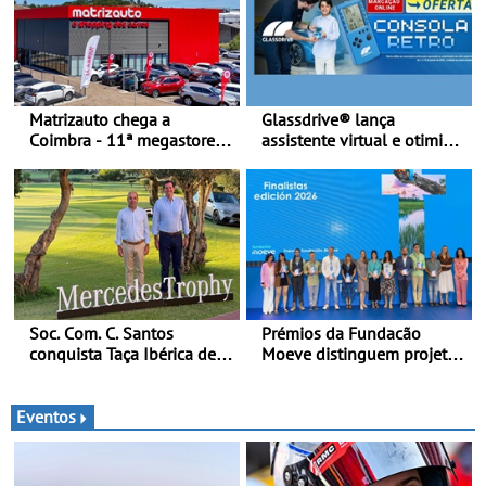
Matrizauto chega a
Glassdrive® lança
Coimbra - 11ª megastore
assistente virtual e otimiza
reforça presença da marca
marcações online em
na Região Centro
Portugal - A Assistente
“Ana” está disponível 24
horas por dia e reforça o
suporte contínuo ao cliente
Soc. Com. C. Santos
Prémios da Fundacão
conquista Taça Ibérica de
Moeve distinguem projeto
Concessionários do
português Fruta Feia pela
MercedesTrophy
promoção de uma
transição ecológica justa
Eventos