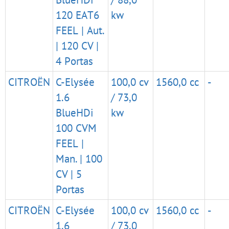
120 EAT6
kw
FEEL | Aut.
| 120 CV |
4 Portas
CITROËN
C-Elysée
100,0 cv
1560,0 cc
-
1.6
/ 73,0
BlueHDi
kw
100 CVM
FEEL |
Man. | 100
CV | 5
Portas
CITROËN
C-Elysée
100,0 cv
1560,0 cc
-
1.6
/ 73,0