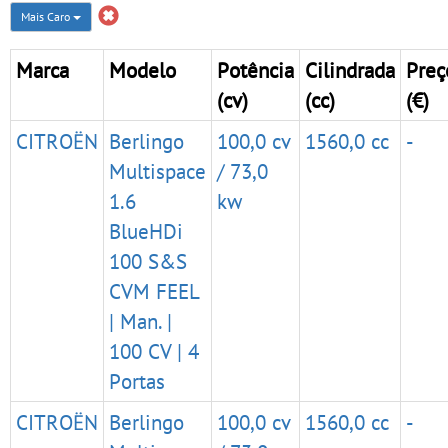
Mais Caro
Marca
Modelo
Potência
Cilindrada
Preç
(cv)
(cc)
(€)
CITROËN
Berlingo
100,0 cv
1560,0 cc
-
Multispace
/ 73,0
1.6
kw
BlueHDi
100 S&S
CVM FEEL
| Man. |
100 CV | 4
Portas
CITROËN
Berlingo
100,0 cv
1560,0 cc
-