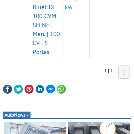
BlueHDi
kw
100 CVM
SHINE |
Man. | 100
CV | 5
Portas
1 | 1
1
AutoNews