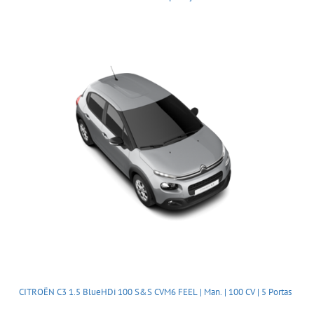
CITROËN C3 1.5 BlueHDi 100 S&S CVM6 FEEL | Man. | 100 CV | 5 Portas