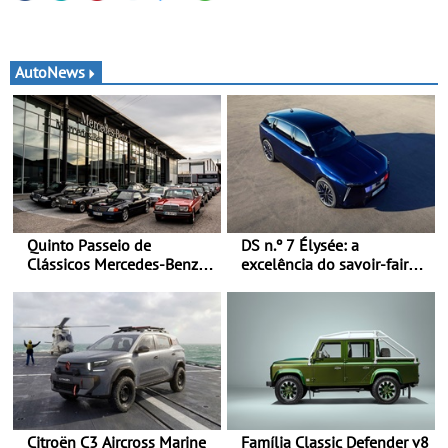
AutoNews
Quinto Passeio de
DS n.º 7 Élysée: a
Clássicos Mercedes-Benz
excelência do savoir-faire
Soc. Com. C. Santos com
francês ao serviço do
inscrições abertas
presidente da República
Francesa
Citroën C3 Aircross Marine
Família Classic Defender v8