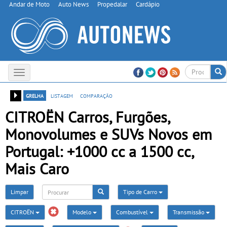
Andar de Moto
Auto News
Propedalar
Cardápio
Toggle
navigation
grelha
listagem
comparação
CITROËN Carros, Furgões,
Monovolumes e SUVs Novos em
Portugal: +1000 cc a 1500 cc,
Mais Caro
Limpar
Tipo de Carro
CITROËN
Modelo
Combustível
Transmissão