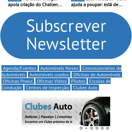
apoia criação do Challenge
ajuda a poupar: está de
Clio Rally5 - O
volta a campanha “Vai e
compromisso com o
Volta” com descontos de
automobilismo nacional
até 11€
continua em 2026
Agenda/Eventos
Automóveis Novos
Concessionários de
Automóveis
Automóveis usados
Oficinas de Automóveis
Oficinas Pneus
Oficinas Vidros
Pilotos
Escolas de
Condução
Centros de Inspecção
Clubes Auto