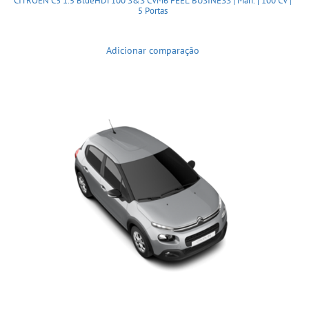
CITROËN C3 1.5 BlueHDi 100 S&S CVM6 FEEL BUSINESS | Man. | 100 CV |
5 Portas
Adicionar comparação