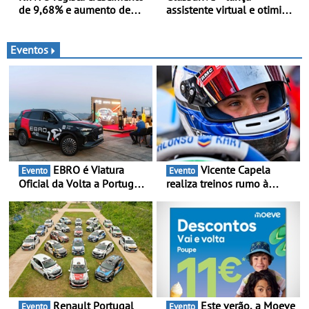
de 9,68% e aumento de
assistente virtual e otimiza
43% na frota elétrica e
marcações online em
plug-in
Portugal - A Assistente
“Ana” está disponível 24
Eventos
horas por dia e reforça o
suporte contínuo ao cliente
EBRO é Viatura
Vicente Capela
Evento
Evento
Oficial da Volta a Portugal
realiza treinos rumo à
2026 - Marca reforça
temporada do Campeonato
presença nacional ao lado
Portugal Karting e mira boa
da mítica prova de ciclismo
estreia - O Campeonato
e leva a sua gama SUV
Portugal Karting 2026
multi-energia às estradas
decorre entre 1 de Março e
de Portugal
6 de Setembro
Renault Portugal
Este verão, a Moeve
Evento
Evento