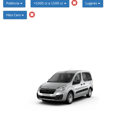
Potência
+1000 cc a 1500 cc
Lugares
Mais Caro