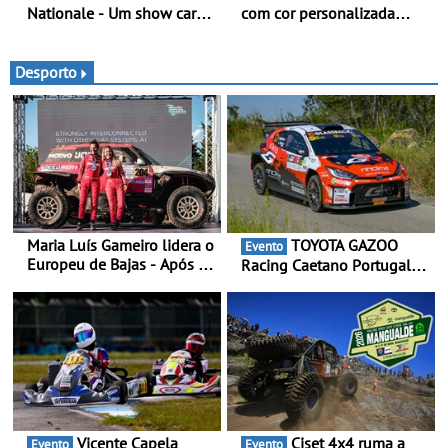
Nationale - Um show car
com cor personalizada
inédito que celebra 400
apresenta nova versão
anos de compromisso e
Double Cab
inovação
Desporto
Maria Luís Gameiro lidera o
TOYOTA GAZOO
Evento
Europeu de Bajas - Após a
Racing Caetano Portugal
Baja da Grécia
leva ambição redobrada ao
Rali da Madeira, com Pedro
Almeida e Kris Meeke
Vicente Capela
Ciset 4x4 ruma a
Evento
Evento