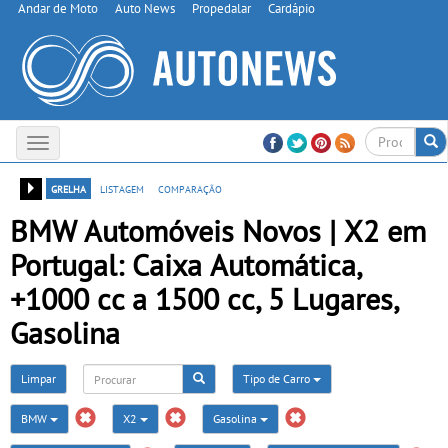
Andar de Moto
Auto News
Propedalar
Cardápio
Toggle
navigation
grelha
listagem
comparação
BMW Automóveis Novos | X2 em
Portugal: Caixa Automática,
+1000 cc a 1500 cc, 5 Lugares,
Gasolina
Limpar
Tipo de Carro
BMW
X2
Gasolina