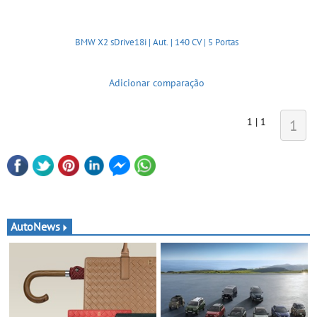
BMW X2 sDrive18i | Aut. | 140 CV | 5 Portas
Adicionar comparação
1 | 1
1
AutoNews