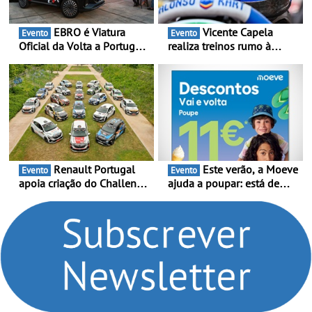
EBRO é Viatura
Vicente Capela
Evento
Evento
Oficial da Volta a Portugal
realiza treinos rumo à
2026 - Marca reforça
temporada do Campeonato
presença nacional ao lado
Portugal Karting e mira boa
da mítica prova de ciclismo
estreia - O Campeonato
e leva a sua gama SUV
Portugal Karting 2026
multi-energia às estradas
decorre entre 1 de Março e
de Portugal
6 de Setembro
Renault Portugal
Este verão, a Moeve
Evento
Evento
apoia criação do Challenge
ajuda a poupar: está de
Clio Rally5 - O
volta a campanha “Vai e
compromisso com o
Volta” com descontos de
automobilismo nacional
até 11€
continua em 2026