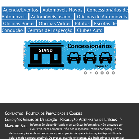
Agenda/Eventos
Automóveis Novos
Concessionários de
Automóveis
Automóveis usados
Oficinas de Automóveis
Oficinas Pneus
Oficinas Vidros
Pilotos
Escolas de
Condução
Centros de Inspecção
Clubes Auto
Contactos
Política de Privacidade e Cookies
Condições Gerais de Utilização
Resolução Alternativa de Litígios
A
informação disponibilizada é de carácter informativo. Não pretende ser
Mapa do Site
exaustiva nem completa. Não nos responsabilizamos por qualquer tipo
de incorrecção, embora tenhamos a preocupação de que a informação disponibilizada
seja o mais correcta possível. Os preços, quando existentes, são indicativos e devem ser