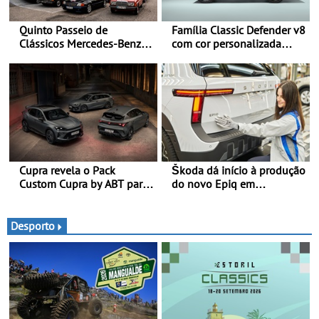
Quinto Passeio de
Família Classic Defender v8
Clássicos Mercedes-Benz
com cor personalizada
Soc. Com. C. Santos com
apresenta nova versão
inscrições abertas
Double Cab
Cupra revela o Pack
Škoda dá início à produção
Custom Cupra by ABT para
do novo Epiq em
o Formentor e o Leon no
Pamplona, Espanha
Red Bull Ring
Desporto