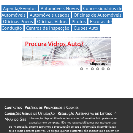
Agenda/Eventos
Automóveis Novos
Concessionários de
Automóveis
Automóveis usados
Oficinas de Automóveis
Oficinas Pneus
Oficinas Vidros
Pilotos
Escolas de
Condução
Centros de Inspecção
Clubes Auto
Contactos
Política de Privacidade e Cookies
Condições Gerais de Utilização
Resolução Alternativa de Litígios
A
informação disponibilizada é de carácter informativo. Não pretende ser
Mapa do Site
exaustiva nem completa. Não nos responsabilizamos por qualquer tipo
de incorrecção, embora tenhamos a preocupação de que a informação disponibilizada
seja o mais correcta possível. Os preços, quando existentes, são indicativos e devem ser