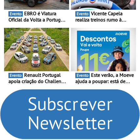
EBRO é Viatura
Vicente Capela
Evento
Evento
Oficial da Volta a Portugal
realiza treinos rumo à
2026 - Marca reforça
temporada do Campeonato
presença nacional ao lado
Portugal Karting e mira boa
da mítica prova de ciclismo
estreia - O Campeonato
e leva a sua gama SUV
Portugal Karting 2026
multi-energia às estradas
decorre entre 1 de Março e
de Portugal
6 de Setembro
Renault Portugal
Este verão, a Moeve
Evento
Evento
apoia criação do Challenge
ajuda a poupar: está de
Clio Rally5 - O
volta a campanha “Vai e
compromisso com o
Volta” com descontos de
automobilismo nacional
até 11€
continua em 2026