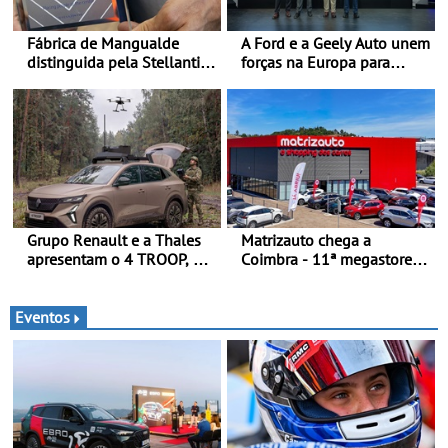
Fábrica de Mangualde
A Ford e a Geely Auto unem
distinguida pela Stellantis
forças na Europa para
pela sua política de bem-
produzir veículos
estar - Distinção reconhece
multienergia de última
dois projetos locais com
geração em Espanha
impacto direto no bem-
estar dos colaboradores
Grupo Renault e a Thales
Matrizauto chega a
apresentam o 4 TROOP, um
Coimbra - 11ª megastore
veículo tático inovador
reforça presença da marca
para futuras missões das
na Região Centro
forças terrestres
Eventos