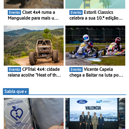
Ciset 4x4 ruma a
Estoril Classics
Evento
Evento
Mangualde para mais um
celebra a sua 10.ª edição
fim de semana de
de 18 a 20 de Setembro de
espetáculo, resistência e
2026
desafios na montanha
CPTrial 4x4: cidade
Vicente Capela
Evento
Evento
raiana acolhe "Heat of the
chega a Baltar na luta por
Mountain" - Três dezenas
pontos na classificação -
de equipas em Bragança
Piloto de Beja disputa a 3ª
ronda do RMC Portugal
Sabia que
com ambição renovada de
regressar ao pódio