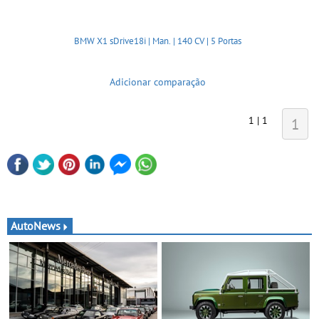
BMW X1 sDrive18i | Man. | 140 CV | 5 Portas
Adicionar comparação
1 | 1
1
AutoNews