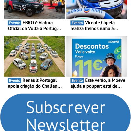
EBRO é Viatura
Vicente Capela
Evento
Evento
Oficial da Volta a Portugal
realiza treinos rumo à
2026 - Marca reforça
temporada do Campeonato
presença nacional ao lado
Portugal Karting e mira boa
da mítica prova de ciclismo
estreia - O Campeonato
e leva a sua gama SUV
Portugal Karting 2026
multi-energia às estradas
decorre entre 1 de Março e
de Portugal
6 de Setembro
Renault Portugal
Este verão, a Moeve
Evento
Evento
apoia criação do Challenge
ajuda a poupar: está de
Clio Rally5 - O
volta a campanha “Vai e
compromisso com o
Volta” com descontos de
automobilismo nacional
até 11€
continua em 2026