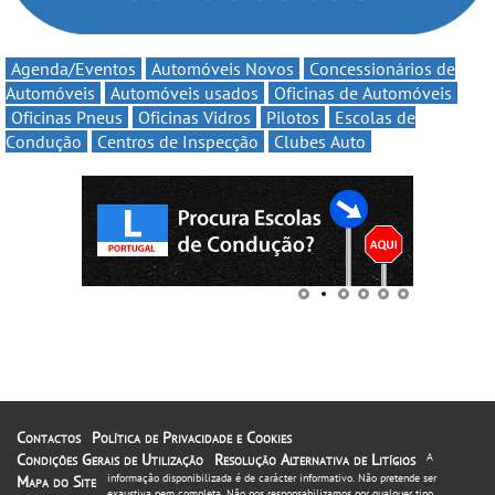
Agenda/Eventos
Automóveis Novos
Concessionários de
Automóveis
Automóveis usados
Oficinas de Automóveis
Oficinas Pneus
Oficinas Vidros
Pilotos
Escolas de
Condução
Centros de Inspecção
Clubes Auto
Contactos
Política de Privacidade e Cookies
Condições Gerais de Utilização
Resolução Alternativa de Litígios
A
informação disponibilizada é de carácter informativo. Não pretende ser
Mapa do Site
exaustiva nem completa. Não nos responsabilizamos por qualquer tipo