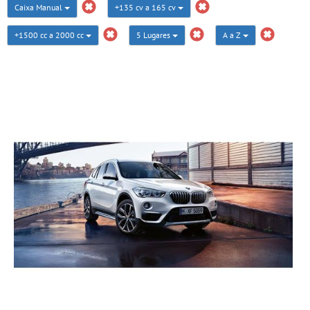
Caixa Manual
+135 cv a 165 cv
+1500 cc a 2000 cc
5 Lugares
A a Z