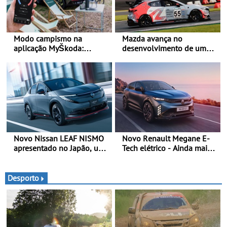
Modo campismo na
Mazda avança no
aplicação MyŠkoda:
desenvolvimento de um
pernoitas confortáveis em
sistema embarcado de
veículos elétricos
captura de CO₂ -
Demonstração com sucesso
do armazenamento de CO₂
em testes da Super Taikyu
Series
Novo Nissan LEAF NISMO
Novo Renault Megane E-
apresentado no Japão, uma
Tech elétrico - Ainda mais
interpretação mais
personalidade, dinamismo
desportiva do SUV 100%
e tecnologia
elétrico - Versão de maior
Desporto
desempenho da terceira
geração do modelo elétrico
da marca