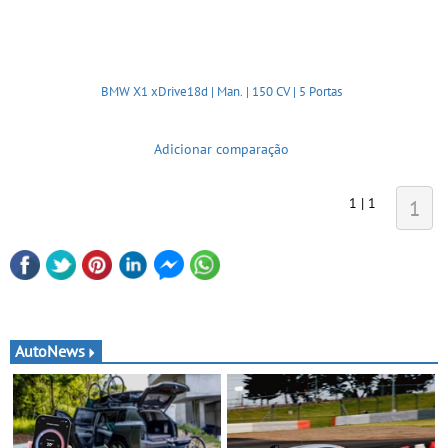
BMW X1 xDrive18d | Man. | 150 CV | 5 Portas
Adicionar comparação
1 | 1
1
AutoNews