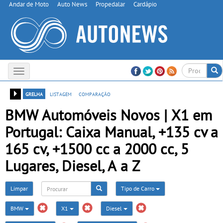
Andar de Moto
Auto News
Propedalar
Cardápio
Toggle
navigation
grelha
listagem
comparação
BMW Automóveis Novos | X1 em
Portugal: Caixa Manual, +135 cv a
165 cv, +1500 cc a 2000 cc, 5
Lugares, Diesel, A a Z
Limpar
Tipo de Carro
BMW
X1
Diesel