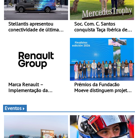
Stellantis apresentou
Soc. Com. C. Santos
conectividade de última
conquista Taça Ibérica de
geração e a plataforma L4-
Concessionários do
Ready™ na Move 2026,
MercedesTrophy
em Londres
Marca Renault –
Prémios da Fundacão
Implementação da
Moeve distinguem projeto
estratégia «futuREady»,
português Fruta Feia pela
combinando crescimento,
promoção de uma
eletrificação e criação de
transição ecológica justa
Eventos
valor