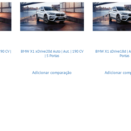
90 CV |
BMW X1 xDrive20d Auto | Aut. | 190 CV
BMW X1 sDrive18d | Aut
| 5 Portas
Portas
Adicionar comparação
Adicionar com