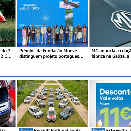
s do 2
Prémios da Fundacão Moeve
MG anuncia a criaç
 2 CV
distinguem projeto português
fábrica na Galiza, a
lor
Fruta Feia pela promoção de uma
Europa Continental 
transição ecológica justa
produção está previ
2028, com uma cap
anual de até 120.0
Renault Portugal apoia
Este verão, a Moeve ajuda
Evento
Evento