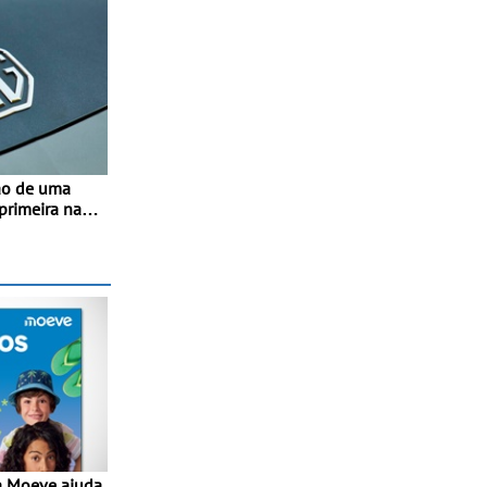
ão de uma
 primeira na
- O início da
sto para
acidade
00 veículos