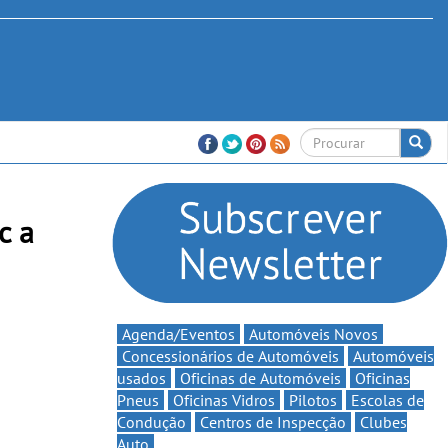
c a
Agenda/Eventos
Automóveis Novos
Concessionários de Automóveis
Automóveis
usados
Oficinas de Automóveis
Oficinas
Pneus
Oficinas Vidros
Pilotos
Escolas de
Condução
Centros de Inspecção
Clubes
Auto