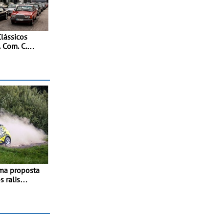
lássicos
 Com. C.
es abertas
ma proposta
 ralis
calendário
ipa júnior