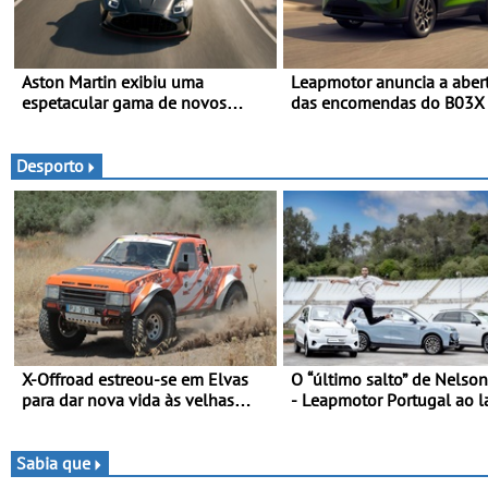
Aston Martin exibiu uma
Leapmotor anuncia a aber
espetacular gama de novos
das encomendas do B03X
modelos ‘S’ no Goodwood
nova referência no segme
Festival of Speed 2026
crossovers urbanos
Desporto
X-Offroad estreou-se em Elvas
O “último salto” de Nelso
para dar nova vida às velhas
- Leapmotor Portugal ao 
glórias do todo-o-terreno -
Campeão Olímpico num
Primeira prova do novo troféu
momento histórico
juntou 14 pilotos no Alto
Sabia que
Alentejo, com viaturas T0, T8 e