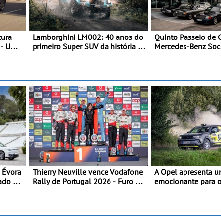
tura
Lamborghini LM002: 40 anos do
Quinto Passeio de C
 - Uma
primeiro Super SUV da história -
Mercedes-Benz Soc.
nto dos
Em 1986, a Lamborghini
Santos com inscriçõ
desvendou o extraordinário
todo-o-terreno com motor V12
que abriu caminho para a família
Urus
n Évora
Thierry Neuville vence Vodafone
A Opel apresenta u
lado do
Rally de Portugal 2026 - Furo na
emocionante para os
penúltima especial tira triunfo a
internacionais - Novo automóvel
Ogier
de competição, um 
apelativo e uma equ
competitiva