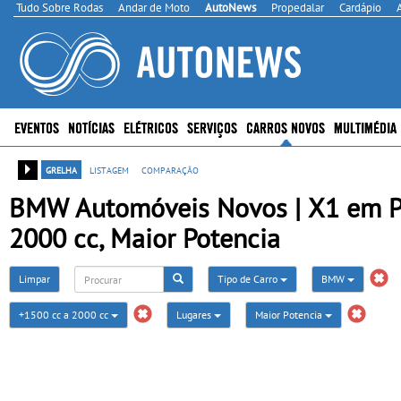
Tudo Sobre Rodas
Andar de Moto
AutoNews
Propedalar
Cardápio
EVENTOS
NOTÍCIAS
ELÉTRICOS
SERVIÇOS
CARROS NOVOS
MULTIMÉDIA
grelha
listagem
comparação
BMW Automóveis Novos | X1 em Po
2000 cc, Maior Potencia
Limpar
Tipo de Carro
BMW
+1500 cc a 2000 cc
Lugares
Maior Potencia