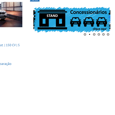
. | 150 CV | 5
paração