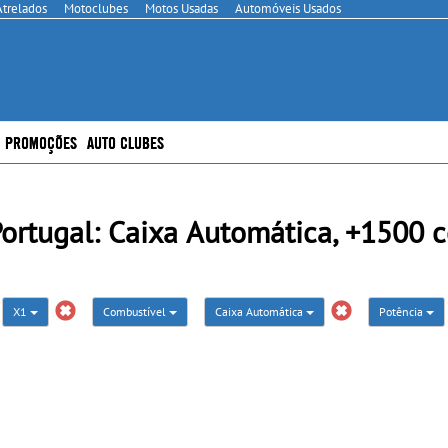
Atrelados
Motoclubes
Motos Usadas
Automóveis Usados
PROMOÇÕES
AUTO CLUBES
rtugal: Caixa Automática, +1500 c
X1
Combustível
Caixa Automática
Potência