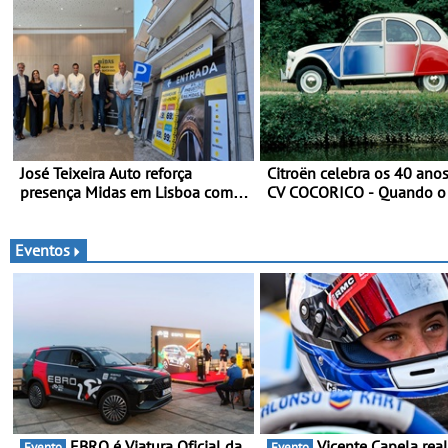
TA em competição
José Teixeira Auto reforça
Citroën celebra os 40 ano
presença Midas em Lisboa com
CV COCORICO - Quando o
abertura em Campo Grande - E
vestiu a sua camisola trico
assinatura para nova unidade em
Vialonga
Eventos
EBRO é Viatura Oficial da
Vicente Capela realiza
Evento
Evento