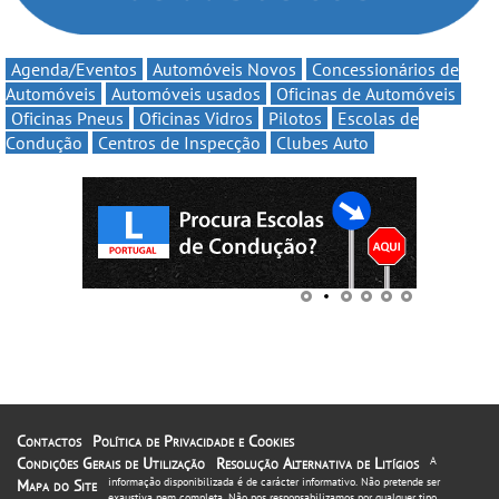
Agenda/Eventos
Automóveis Novos
Concessionários de
Automóveis
Automóveis usados
Oficinas de Automóveis
Oficinas Pneus
Oficinas Vidros
Pilotos
Escolas de
Condução
Centros de Inspecção
Clubes Auto
Contactos
Política de Privacidade e Cookies
Condições Gerais de Utilização
Resolução Alternativa de Litígios
A
informação disponibilizada é de carácter informativo. Não pretende ser
Mapa do Site
exaustiva nem completa. Não nos responsabilizamos por qualquer tipo