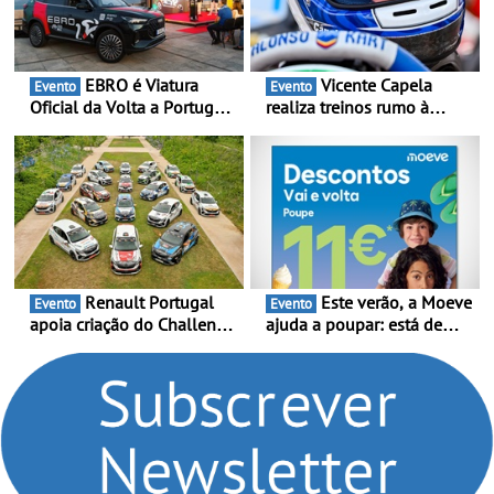
EBRO é Viatura
Vicente Capela
Evento
Evento
Oficial da Volta a Portugal
realiza treinos rumo à
2026 - Marca reforça
temporada do Campeonato
presença nacional ao lado
Portugal Karting e mira boa
da mítica prova de ciclismo
estreia - O Campeonato
e leva a sua gama SUV
Portugal Karting 2026
multi-energia às estradas
decorre entre 1 de Março e
de Portugal
6 de Setembro
Renault Portugal
Este verão, a Moeve
Evento
Evento
apoia criação do Challenge
ajuda a poupar: está de
Clio Rally5 - O
volta a campanha “Vai e
compromisso com o
Volta” com descontos de
automobilismo nacional
até 11€
continua em 2026