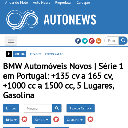
Andar de Moto
Auto News
Propedalar
Cardápio
Toggle
navigation
grelha
listagem
comparação
BMW Automóveis Novos | Série 1
em Portugal: +135 cv a 165 cv,
+1000 cc a 1500 cc, 5 Lugares,
Gasolina
Limpar
Tipo de Carro
BMW
Série 1
Gasolina