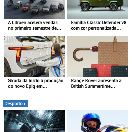
A Citroën acelera vendas
Família Classic Defender v8
no primeiro semestre de
com cor personalizada
2026 - Uma gama
apresenta nova versão
renovada, uma dinâmica
Double Cab
confirmada
Škoda dá início à produção
Range Rover apresenta a
do novo Epiq em
British Summertime
Pamplona, Espanha
Collection - Uma expressão
requintada do luxo
moderno inspirada nos
Desporto
rituais e momentos
culturais da época de verão
britânica