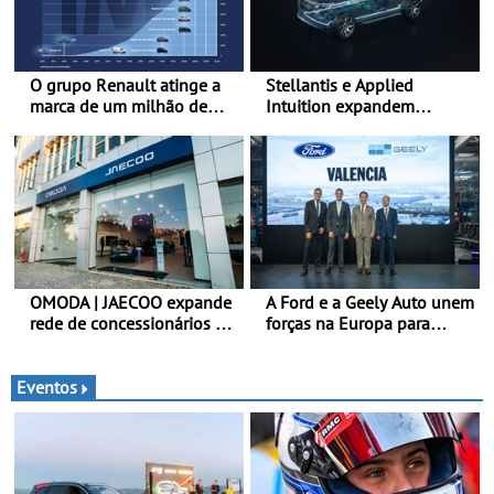
O grupo Renault atinge a
Stellantis e Applied
marca de um milhão de
Intuition expandem
automóveis elétricos “Made
colaboração com a STLA
in France” desde 2010
Brain - Para avançar no
software de veículos e
melhorar a experiência dos
clientes
OMODA | JAECOO expande
A Ford e a Geely Auto unem
rede de concessionários -
forças na Europa para
Reforço da cobertura a
produzir veículos
nível nacional continua em
multienergia de última
bom ritmo
geração em Espanha
Eventos