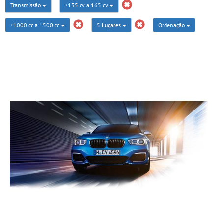
Transmissão
+135 cv a 165 cv
+1000 cc a 1500 cc
5 Lugares
Ordenação