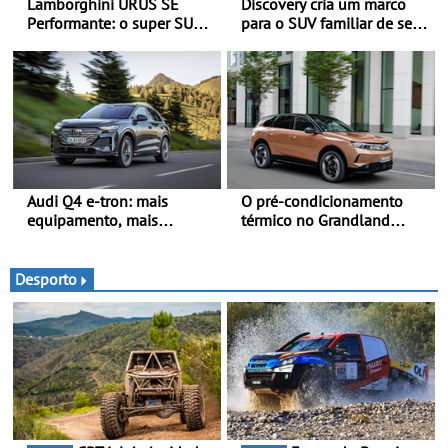
Lamborghini URUS SE
Discovery cria um marco
Performante: o super SUV
para o SUV familiar de sete
na sua máxima expressão -
lugares - A gama Discovery
O Urus mais rápido de
passa agora a
sempre
disponibilizar três versões
distintas
Audi Q4 e-tron: mais
O pré-condicionamento
equipamento, mais
térmico no Grandland
tecnologia e uma oferta
Electric e noutros modelos
ainda mais competitiva -
Opel - Manter-se fresco
Até 740 quilómetros de
nos dias quentes de verão
Desporto
autonomia e carregamento
mais rápido