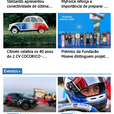
Stellantis apresentou
MyForce reforça a
conectividade de última
importância de preparar o
geração e a plataforma L4-
carro antes das viagens de
Ready™ na Move 2026,
verão - Dicas para antes da
em Londres
viagem de automóvel
Citroën celebra os 40 anos
Prémios da Fundacão
do 2 CV COCORICO -
Moeve distinguem projeto
Quando o 2 CV vestiu a sua
português Fruta Feia pela
camisola tricolor
promoção de uma
transição ecológica justa
Eventos