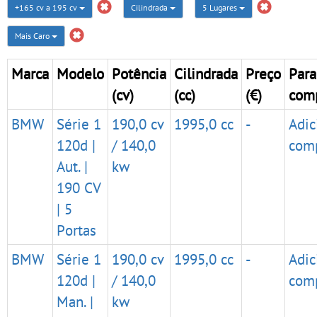
+165 cv a 195 cv
Cilindrada
5 Lugares
Mais Caro
Marca
Modelo
Potência
Cilindrada
Preço
Para
(cv)
(cc)
(€)
com
BMW
Série 1
190,0 cv
1995,0 cc
-
Adic
120d |
/ 140,0
com
Aut. |
kw
190 CV
| 5
Portas
BMW
Série 1
190,0 cv
1995,0 cc
-
Adic
120d |
/ 140,0
com
Man. |
kw