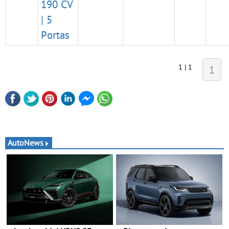
190 CV
| 5
Portas
1 | 1
1
AutoNews