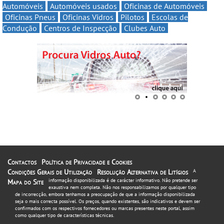
Automóveis
Automóveis usados
Oficinas de Automóveis
Oficinas Pneus
Oficinas Vidros
Pilotos
Escolas de
Condução
Centros de Inspecção
Clubes Auto
Contactos
Política de Privacidade e Cookies
Condições Gerais de Utilização
Resolução Alternativa de Litígios
A
informação disponibilizada é de carácter informativo. Não pretende ser
Mapa do Site
exaustiva nem completa. Não nos responsabilizamos por qualquer tipo
de incorrecção, embora tenhamos a preocupação de que a informação disponibilizada
seja o mais correcta possível. Os preços, quando existentes, são indicativos e devem ser
confirmados com os respectivos fornecedores ou marcas presentes neste portal, assim
como qualquer tipo de características técnicas.