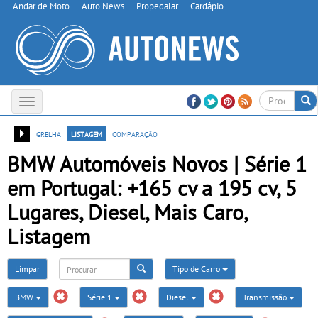
Andar de Moto
Auto News
Propedalar
Cardápio
Toggle
navigation
grelha
listagem
comparação
BMW Automóveis Novos | Série 1
em Portugal: +165 cv a 195 cv, 5
Lugares, Diesel, Mais Caro,
Listagem
Limpar
Tipo de Carro
BMW
Série 1
Diesel
Transmissão