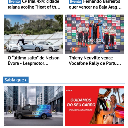
CPTrial 4x4: cidade
Fernando Barreiros
Evento
Evento
raiana acolhe "Heat of the
quer vencer na Baja Aragón
Mountain" - Três dezenas
- Piloto está na luta pelo
de equipas em Bragança
título da Taça do Mundo de
Bajas
O “último salto” de Nelson
Thierry Neuville vence
Évora - Leapmotor
Vodafone Rally de Portugal
Portugal ao lado do
2026 - Furo na penúltima
Campeão Olímpico num
especial tira triunfo a Ogier
momento histórico
Sabia que