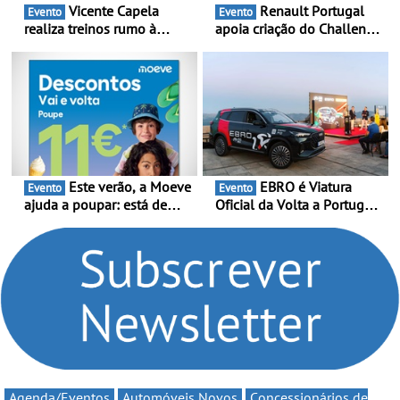
Vicente Capela
Renault Portugal
Evento
Evento
realiza treinos rumo à
apoia criação do Challenge
temporada do Campeonato
Clio Rally5 - O
Portugal Karting e mira boa
compromisso com o
estreia - O Campeonato
automobilismo nacional
Portugal Karting 2026
continua em 2026
decorre entre 1 de Março e
6 de Setembro
Este verão, a Moeve
EBRO é Viatura
Evento
Evento
ajuda a poupar: está de
Oficial da Volta a Portugal
volta a campanha “Vai e
2026 - Marca reforça
Volta” com descontos de
presença nacional ao lado
até 11€
da mítica prova de ciclismo
e leva a sua gama SUV
multi-energia às estradas
de Portugal
Agenda/Eventos
Automóveis Novos
Concessionários de