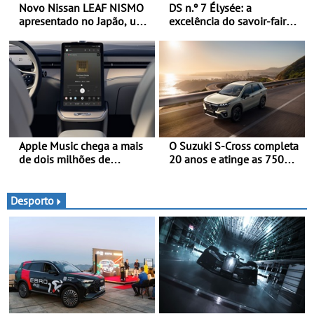
Novo Nissan LEAF NISMO
DS n.º 7 Élysée: a
apresentado no Japão, uma
excelência do savoir-faire
interpretação mais
francês ao serviço do
desportiva do SUV 100%
presidente da República
elétrico - Versão de maior
Francesa
desempenho da terceira
geração do modelo elétrico
da marca
Apple Music chega a mais
O Suzuki S-Cross completa
de dois milhões de
20 anos e atinge as 750
automóveis Volvo
000 unidades a nível
mundial
Desporto