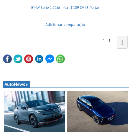
BMW Série 1 116i | Man. | 109 CV | 5 Portas
Adicionar comparação
1 | 1
1
AutoNews