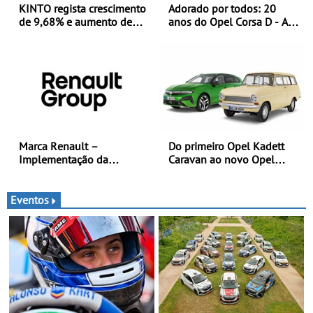
KINTO regista crescimento
Adorado por todos: 20
de 9,68% e aumento de
anos do Opel Corsa D - A
43% na frota elétrica e
quarta geração do Corsa
plug-in
celebra a estreia mundial
no Salão Internacional do
Automóvel Britânico, em
Londres
Marca Renault –
Do primeiro Opel Kadett
Implementação da
Caravan ao novo Opel
estratégia «futuREady»,
Astra Sports Tourer
combinando crescimento,
eletrificação e criação de
Eventos
valor