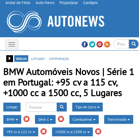
Andar de Moto
Auto News
Propedalar
Cardápio
Toggle
navigation
grelha
listagem
comparação
BMW Automóveis Novos | Série 1
em Portugal: +95 cv a 115 cv,
+1000 cc a 1500 cc, 5 Lugares
Limpar
Tipo de Carro
BMW
Série 1
Combustível
Transmissão
+95 cv a 115 cv
+1000 cc a 1500 cc