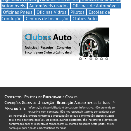
Automóveis
Automóveis usados
Oficinas de Automóveis
Oficinas Pneus
Oficinas Vidros
Pilotos
Escolas de
Condução
Centros de Inspecção
Clubes Auto
Contactos
Política de Privacidade e Cookies
Condições Gerais de Utilização
Resolução Alternativa de Litígios
A
informação disponibilizada é de carácter informativo. Não pretende ser
Mapa do Site
exaustiva nem completa. Não nos responsabilizamos por qualquer tipo
de incorrecção, embora tenhamos a preocupação de que a informação disponibilizada
seja o mais correcta possível. Os preços, quando existentes, são indicativos e devem ser
confirmados com os respectivos fornecedores ou marcas presentes neste portal, assim
como qualquer tipo de características técnicas.