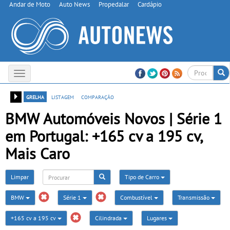
Andar de Moto
Auto News
Propedalar
Cardápio
Toggle
navigation
grelha
listagem
comparação
BMW Automóveis Novos | Série 1
em Portugal: +165 cv a 195 cv,
Mais Caro
Limpar
Tipo de Carro
BMW
Série 1
Combustível
Transmissão
+165 cv a 195 cv
Cilindrada
Lugares