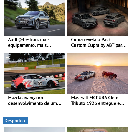
Audi Q4 e-tron: mais
Cupra revela o Pack
equipamento, mais
Custom Cupra by ABT para
tecnologia e uma oferta
o Formentor e o Leon no
ainda mais competitiva -
Red Bull Ring
Até 740 quilómetros de
autonomia e carregamento
mais rápido
Mazda avança no
Maserati MCPURA Cielo
desenvolvimento de um
Tributo 1926 entregue em
sistema embarcado de
Modena no dia das Mille
captura de CO₂ -
Miglia 2026
Demonstração com sucesso
Desporto
do armazenamento de CO₂
em testes da Super Taikyu