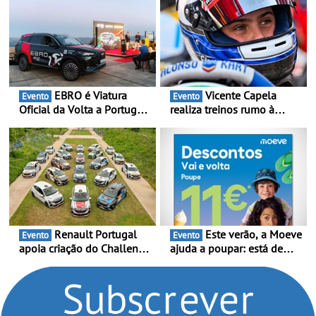
EBRO é Viatura
Vicente Capela
Evento
Evento
Oficial da Volta a Portugal
realiza treinos rumo à
2026 - Marca reforça
temporada do Campeonato
presença nacional ao lado
Portugal Karting e mira boa
da mítica prova de ciclismo
estreia - O Campeonato
e leva a sua gama SUV
Portugal Karting 2026
multi-energia às estradas
decorre entre 1 de Março e
de Portugal
6 de Setembro
Renault Portugal
Este verão, a Moeve
Evento
Evento
apoia criação do Challenge
ajuda a poupar: está de
Clio Rally5 - O
volta a campanha “Vai e
compromisso com o
Volta” com descontos de
automobilismo nacional
até 11€
continua em 2026