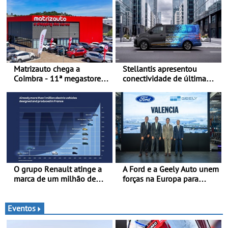
de Portugal
Matrizauto chega a
Stellantis apresentou
Coimbra - 11ª megastore
conectividade de última
reforça presença da marca
geração e a plataforma L4-
na Região Centro
Ready™ na Move 2026,
em Londres
O grupo Renault atinge a
A Ford e a Geely Auto unem
marca de um milhão de
forças na Europa para
automóveis elétricos “Made
produzir veículos
in France” desde 2010
multienergia de última
geração em Espanha
Eventos