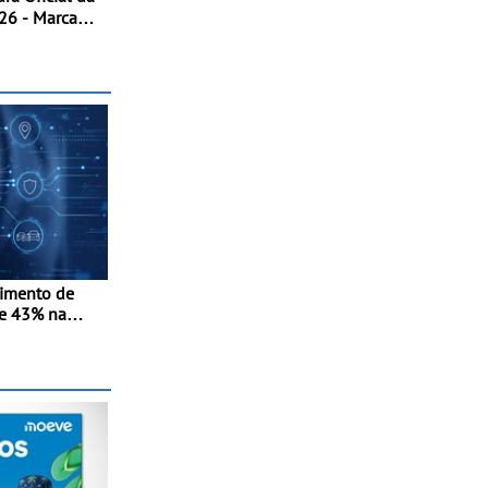
arca
cional ao
a de ciclismo
SUV multi-
 de Portugal
cimento de
e 43% na
-in