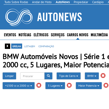
Tudo Sobre Rodas
Andar de Moto
AutoNews
Propedalar
Cardápio
EVENTOS
NOTÍCIAS
ELÉTRICOS
SERVIÇOS
CARROS NOVOS
MULTIMÉDIA
grelha
listagem
comparação
BMW Automóveis Novos | Série 1 e
2000 cc, 5 Lugares, Maior Potenci
Limpar
Tipo de Carro
BMW
+1500 cc a 2000 cc
5 Lugares
Maior Potencia