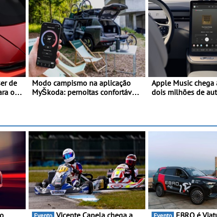
er de
Modo campismo na aplicação
Apple Music chega 
MyŠkoda: pernoitas confortáveis
dois milhões de au
em veículos elétricos
Volvo
mestre
 o
Vicente Capela chega a
EBRO é Viatura Oficial da
Evento
Evento