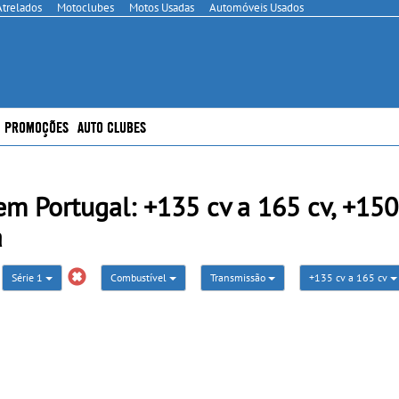
Atrelados
Motoclubes
Motos Usadas
Automóveis Usados
PROMOÇÕES
AUTO CLUBES
m Portugal: +135 cv a 165 cv, +150
a
Série 1
Combustível
Transmissão
+135 cv a 165 cv