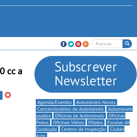
0 cc a
Agenda/Eventos
Automóveis Novos
Concessionários de Automóveis
Automóveis
usados
Oficinas de Automóveis
Oficinas
Pneus
Oficinas Vidros
Pilotos
Escolas de
Condução
Centros de Inspecção
Clubes
Auto