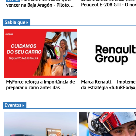
Peugeot E-208 GTi - O no
vencer na Baja Aragón - Piloto
desportivo elétrico com as
está na luta pelo título da Taça
melhores performances d
do Mundo de Bajas
categoria
Sabia que
MyForce reforça a importância de
Marca Renault – Impleme
preparar o carro antes das
da estratégia «futuREady»
viagens de verão - Dicas para
combinando crescimento,
antes da viagem de automóvel
eletrificação e criação de 
Eventos