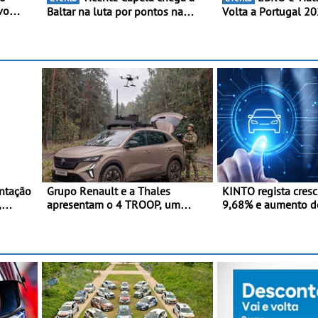
vo
Baltar na luta por pontos na
Volta a Portugal 2026 - M
classificação - Piloto de Beja
reforça presença na
a
disputa a 3ª ronda do RMC
lado da mítica prov
Portugal com ambição renovada
e leva a sua gama 
de regressar ao pódio
energia às estradas
ntação
Grupo Renault e a Thales
KINTO regista cres
,
apresentam o 4 TROOP, um
9,68% e aumento d
veículo tático inovador para
frota elétrica e plug
valor
futuras missões das forças
terrestres