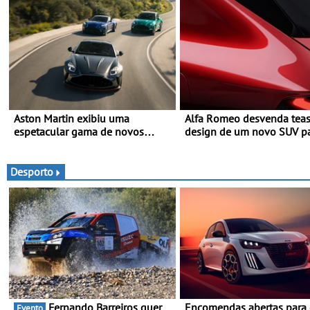
Aston Martin exibiu uma
Alfa Romeo desvenda teas
espetacular gama de novos
design de um novo SUV para o
modelos ‘S’ no Goodwood
segmento C - Apresentado
Festival of Speed 2026
oficialmente no quarto tri
de 2027
Desporto
Fernando Barreiros quer
Encomendas abertas para
Evento