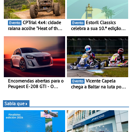
CPTrial 4x4: cidade
Estoril Classics
Evento
Evento
raiana acolhe "Heat of the
celebra a sua 10.ª edição
Mountain" - Três dezenas
de 18 a 20 de Setembro de
de equipas em Bragança
2026
Encomendas abertas para o
Vicente Capela
Evento
Peugeot E-208 GTi - O
chega a Baltar na luta por
novo desportivo elétrico
pontos na classificação -
com as melhores
Piloto de Beja disputa a 3ª
performances da categoria
ronda do RMC Portugal
Sabia que
com ambição renovada de
regressar ao pódio