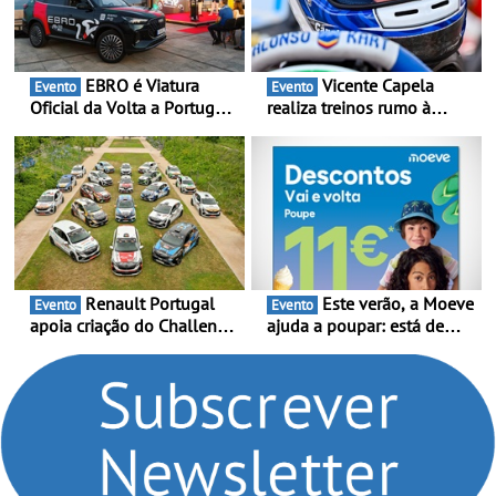
EBRO é Viatura
Vicente Capela
Evento
Evento
Oficial da Volta a Portugal
realiza treinos rumo à
2026 - Marca reforça
temporada do Campeonato
presença nacional ao lado
Portugal Karting e mira boa
da mítica prova de ciclismo
estreia - O Campeonato
e leva a sua gama SUV
Portugal Karting 2026
multi-energia às estradas
decorre entre 1 de Março e
de Portugal
6 de Setembro
Renault Portugal
Este verão, a Moeve
Evento
Evento
apoia criação do Challenge
ajuda a poupar: está de
Clio Rally5 - O
volta a campanha “Vai e
compromisso com o
Volta” com descontos de
automobilismo nacional
até 11€
continua em 2026