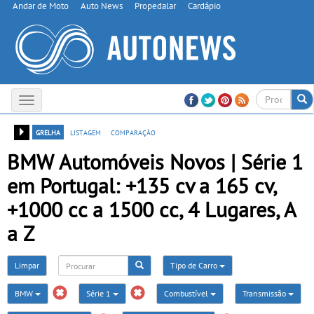
Andar de Moto
Auto News
Propedalar
Cardápio
Toggle
navigation
grelha
listagem
comparação
BMW Automóveis Novos | Série 1
em Portugal: +135 cv a 165 cv,
+1000 cc a 1500 cc, 4 Lugares, A
a Z
Limpar
Tipo de Carro
BMW
Série 1
Combustível
Transmissão