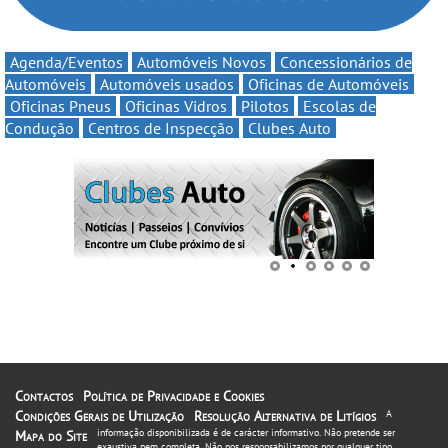
Agenda/Eventos
Automóveis Novos
Concessionários de
Automóveis
Automóveis usados
Oficinas de Automóveis
Oficinas Pneus
Oficinas Vidros
Pilotos
Escolas de
Condução
Centros de Inspecção
Clubes Auto
Contactos
Política de Privacidade e Cookies
Condições Gerais de Utilização
Resolução Alternativa de Litígios
A
informação disponibilizada é de carácter informativo. Não pretende ser
Mapa do Site
exaustiva nem completa. Não nos responsabilizamos por qualquer tipo