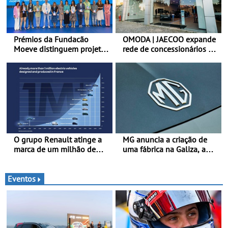
Prémios da Fundacão
OMODA | JAECOO expande
Moeve distinguem projeto
rede de concessionários -
português Fruta Feia pela
Reforço da cobertura a
promoção de uma
nível nacional continua em
transição ecológica justa
bom ritmo
O grupo Renault atinge a
MG anuncia a criação de
marca de um milhão de
uma fábrica na Galiza, a
automóveis elétricos “Made
primeira na Europa
in France” desde 2010
Continental - O início da
produção está previsto
Eventos
para 2028, com uma
capacidade anual de até
120.000 veículos