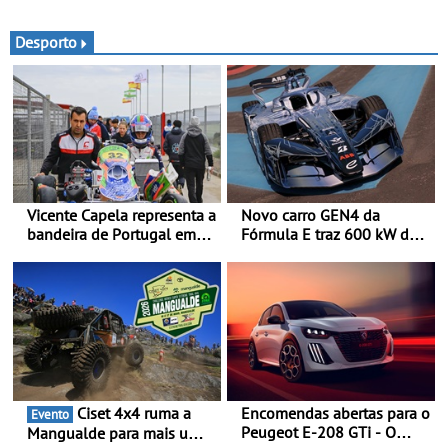
pernoitas confortáveis em
interpretação mais
veículos elétricos
desportiva do SUV 100%
elétrico - Versão de maior
Desporto
desempenho da terceira
geração do modelo elétrico
da marca
Vicente Capela representa a
Novo carro GEN4 da
bandeira de Portugal em
Fórmula E traz 600 kW de
novo desafio pelo
desempenho e tecnologia
Espanhol de Kart - Piloto
de tração integral ao
de Beja chega para a 2ª
programa de competição
ronda do Campeonato
elétrica da Nissan - São
Espanhol de Kart, em
600 kW (816 cv) e acelera
Teruel
dos 0 aos 100 km/h em 1,8
segundos
Ciset 4x4 ruma a
Encomendas abertas para o
Evento
Peugeot E-208 GTi - O
Mangualde para mais um