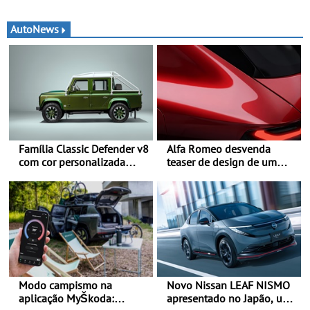
AutoNews
Família Classic Defender v8
Alfa Romeo desvenda
com cor personalizada
teaser de design de um
apresenta nova versão
novo SUV para o segmento
Double Cab
C - Apresentado
oficialmente no quarto
trimestre de 2027
Modo campismo na
Novo Nissan LEAF NISMO
aplicação MyŠkoda:
apresentado no Japão, uma