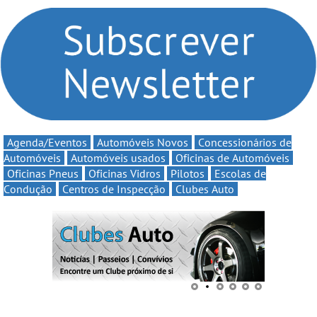
Clio Rally5 - O
volta a campanha “Vai e
compromisso com o
Volta” com descontos de
automobilismo nacional
até 11€
continua em 2026
Agenda/Eventos
Automóveis Novos
Concessionários de
Automóveis
Automóveis usados
Oficinas de Automóveis
Oficinas Pneus
Oficinas Vidros
Pilotos
Escolas de
Condução
Centros de Inspecção
Clubes Auto