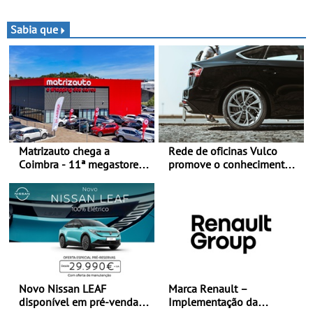
novo desportivo elétrico
fim de semana de
com as melhores
espetáculo, resistência e
performances da categoria
desafios na montanha
Sabia que
Matrizauto chega a
Rede de oficinas Vulco
Coimbra - 11ª megastore
promove o conhecimento
reforça presença da marca
dos pneus para ajudar a
na Região Centro
conduzir com mais
segurança
Novo Nissan LEAF
Marca Renault –
disponível em pré-venda a
Implementação da