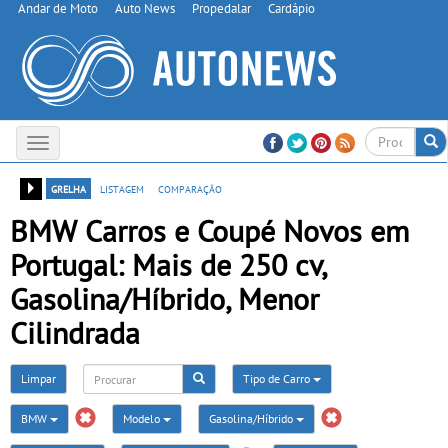
Andar de Moto
Auto News
Propedalar
Cardápio
Toggle
navigation
grelha
listagem
comparação
BMW Carros e Coupé Novos em
Portugal: Mais de 250 cv,
Gasolina/Híbrido, Menor
Cilindrada
Limpar
Tipo de Carro
BMW
Modelo
Gasolina/Híbrido