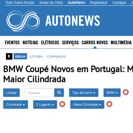
Tudo Sobre Rodas
Andar de Moto
AutoNews
Propedalar
Cardápio
EVENTOS
NOTÍCIAS
ELÉTRICOS
SERVIÇOS
CARROS NOVOS
MULTIMÉDIA
grelha
listagem
comparação
BMW Coupé Novos em Portugal: Mai
Maior Cilindrada
Limpar
Tipo de Carro
BMW
Cilindrada
2 Lugares
Maior Cilindrada