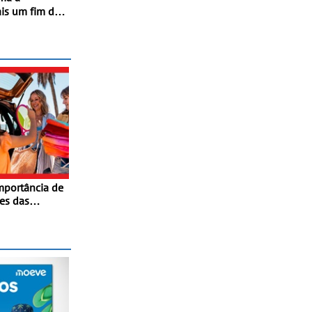
is um fim de
lo,
os na
mportância de
tes das
Dicas para
e automóvel