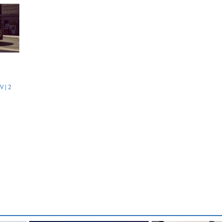
V | 2