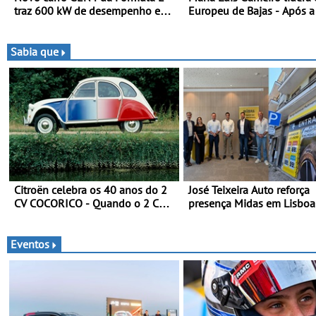
traz 600 kW de desempenho e
Europeu de Bajas - Após a
tecnologia de tração integral ao
da Grécia
programa de competição elétrica
da Nissan - São 600 kW (816 cv)
Sabia que
e acelera dos 0 aos 100 km/h em
1,8 segundos
Citroën celebra os 40 anos do 2
José Teixeira Auto reforça
CV COCORICO - Quando o 2 CV
presença Midas em Lisbo
vestiu a sua camisola tricolor
abertura em Campo Grande -
assinatura para nova uni
Vialonga
Eventos