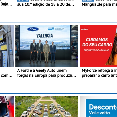
 Baja
sua 10.ª edição de 18 a 20 de
Mangualde para ma
Setembro de 2026
semana de espetácu
resistência e desafi
montanha
A Ford e a Geely Auto unem
MyForce reforça a i
a com
forças na Europa para produzir
preparar o carro an
 E
veículos multienergia de última
viagens de verão - 
dade em
geração em Espanha
antes da viagem d