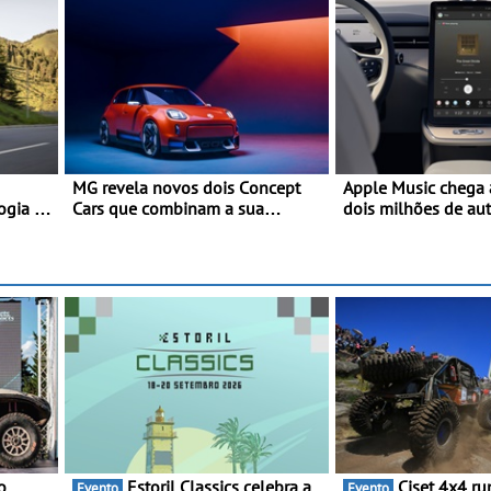
MG revela novos dois Concept
Apple Music chega 
ogia e
Cars que combinam a sua
dois milhões de au
herança desportiva com
Volvo
tecnologia avançada - No
 e
Goodwood Festival of Speed
2026
o
Estoril Classics celebra a
Ciset 4x4 ruma a
Evento
Evento