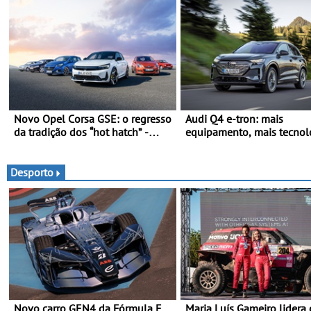
Novo Opel Corsa GSE: o regresso
Audi Q4 e-tron: mais
da tradição dos “hot hatch” -
equipamento, mais tecnol
Pequeno, potente, rápido: 207
uma oferta ainda mais
kW (281 cv), 345 Nm, 0 aos 100
competitiva - Até 740
km/h em 5,5 segundos
quilómetros de autonomia
Desporto
carregamento mais rápido
Novo carro GEN4 da Fórmula E
Maria Luís Gameiro lidera 