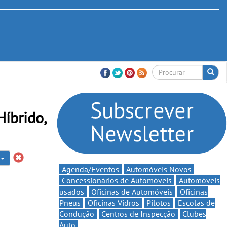
íbrido,
v
Agenda/Eventos
Automóveis Novos
Concessionários de Automóveis
Automóveis
usados
Oficinas de Automóveis
Oficinas
Pneus
Oficinas Vidros
Pilotos
Escolas de
Condução
Centros de Inspecção
Clubes
Auto