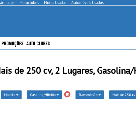
Atrelados
Motoclubes
Motos Usadas
Automóveis Usados
PROMOÇÕES
AUTO CLUBES
s de 250 cv, 2 Lugares, Gasolina/H
Modelo
Gasolina/Híbrido
Transmissão
Mais de 250 c