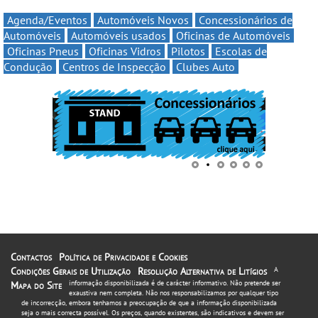
Agenda/Eventos
Automóveis Novos
Concessionários de
Automóveis
Automóveis usados
Oficinas de Automóveis
Oficinas Pneus
Oficinas Vidros
Pilotos
Escolas de
Condução
Centros de Inspecção
Clubes Auto
Contactos
Política de Privacidade e Cookies
Condições Gerais de Utilização
Resolução Alternativa de Litígios
A
informação disponibilizada é de carácter informativo. Não pretende ser
Mapa do Site
exaustiva nem completa. Não nos responsabilizamos por qualquer tipo
de incorrecção, embora tenhamos a preocupação de que a informação disponibilizada
seja o mais correcta possível. Os preços, quando existentes, são indicativos e devem ser