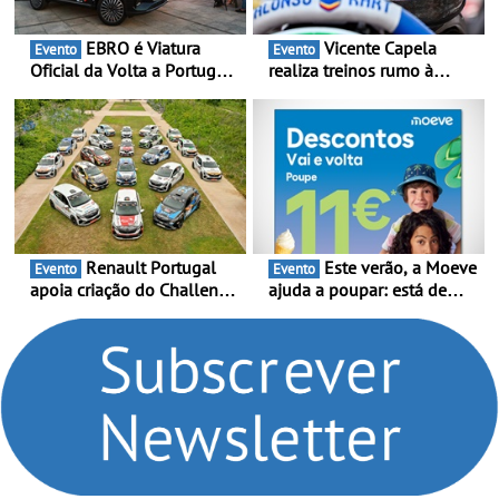
EBRO é Viatura
Vicente Capela
Evento
Evento
Oficial da Volta a Portugal
realiza treinos rumo à
2026 - Marca reforça
temporada do Campeonato
presença nacional ao lado
Portugal Karting e mira boa
da mítica prova de ciclismo
estreia - O Campeonato
e leva a sua gama SUV
Portugal Karting 2026
multi-energia às estradas
decorre entre 1 de Março e
de Portugal
6 de Setembro
Renault Portugal
Este verão, a Moeve
Evento
Evento
apoia criação do Challenge
ajuda a poupar: está de
Clio Rally5 - O
volta a campanha “Vai e
compromisso com o
Volta” com descontos de
automobilismo nacional
até 11€
continua em 2026