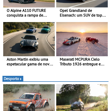
O Alpine A110 FUTURE
Opel Grandland de
conquista a rampa de
Eisenach: um SUV de topo
Goodwood na sua estreia
com um design elegante
dinâmica a nível mundial -
que poupa recursos
O protótipo de
desenvolvimento do Alpine
A110 FUTURE fez a sua
estreia dinâmica, em
público
Aston Martin exibiu uma
Maserati MCPURA Cielo
espetacular gama de novos
Tributo 1926 entregue em
modelos ‘S’ no Goodwood
Modena no dia das Mille
Festival of Speed 2026
Miglia 2026
Desporto