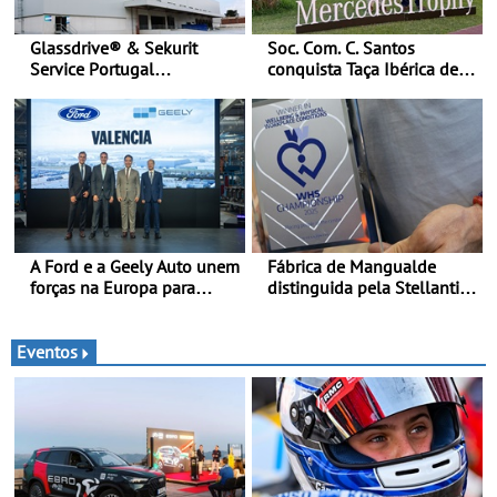
Glassdrive® & Sekurit
Soc. Com. C. Santos
Service Portugal
conquista Taça Ibérica de
inauguram nova sede em
Concessionários do
Vila Nova de Gaia e
MercedesTrophy
melhoram resposta ao
aftermarket - Reforço do
portefólio e melhoria dos
prazos reduzem tempo de
imobilização das viaturas
A Ford e a Geely Auto unem
Fábrica de Mangualde
forças na Europa para
distinguida pela Stellantis
produzir veículos
pela sua política de bem-
multienergia de última
estar - Distinção reconhece
geração em Espanha
dois projetos locais com
Eventos
impacto direto no bem-
estar dos colaboradores