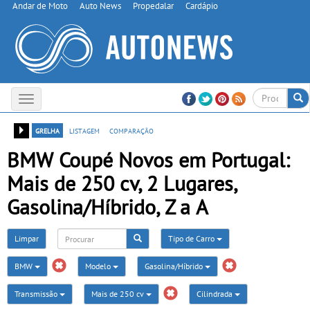
Andar de Moto
Auto News
Propedalar
Cardápio
Toggle
navigation
grelha
listagem
comparação
BMW Coupé Novos em Portugal:
Mais de 250 cv, 2 Lugares,
Gasolina/Híbrido, Z a A
Limpar
Tipo de Carro
BMW
Modelo
Gasolina/Híbrido
Transmissão
Mais de 250 cv
Cilindrada